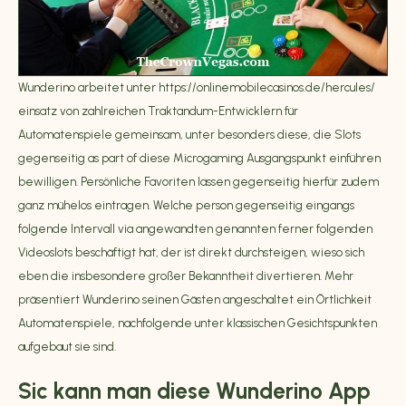
Wunderino arbeitet unter
https://onlinemobilecasinos.de/hercules/
einsatz von zahlreichen Traktandum-Entwicklern für
Automatenspiele gemeinsam, unter besonders diese, die Slots
gegenseitig as part of diese Microgaming Ausgangspunkt einführen
bewilligen. Persönliche Favoriten lassen gegenseitig hierfür zudem
ganz mühelos eintragen. Welche person gegenseitig eingangs
folgende Intervall via angewandten genannten ferner folgenden
Videoslots beschäftigt hat, der ist direkt durchsteigen, wieso sich
eben die insbesondere großer Bekanntheit divertieren. Mehr
präsentiert Wunderino seinen Gästen angeschaltet ein Örtlichkeit
Automatenspiele, nachfolgende unter klassischen Gesichtspunkten
aufgebaut sie sind.
Sic kann man diese Wunderino App