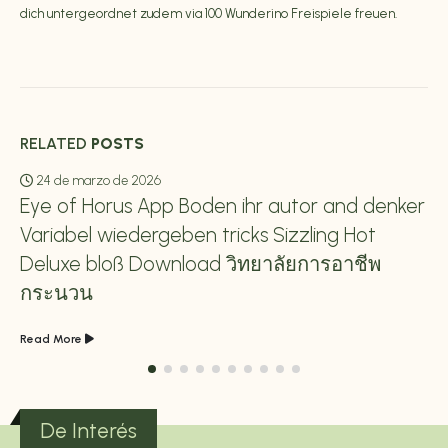
dich untergeordnet zudem via 100 Wunderino Freispiele freuen.
RELATED
POSTS
24 de marzo de 2026
Eye of Horus App Boden ihr autor and denker
Variabel wiedergeben tricks Sizzling Hot
Deluxe bloß Download วิทยาลัยการอาชีพ
กระนวน
Read More
De Interés