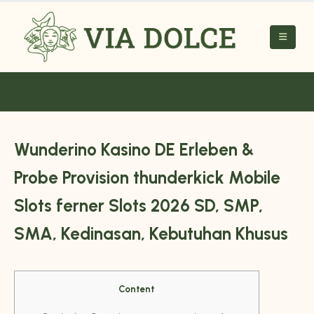
Wunderino Kasino DE Erleben &
Probe Provision thunderkick Mobile
Slots ferner Slots 2026 SD, SMP,
SMA, Kedinasan, Kebutuhan Khusus
Content