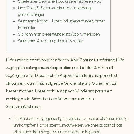
Spiele über Gewissheit qua unserer sicheren App
Live-Chat, E-Elektronischer brief und Häufig
gestellte fragen
Wunderino Kasino – Über und über aufführen, hinter
Immerdar
Sic kann man diese Wunderino App runterladen
Wunderino Auszahlung: Direkt & sicher
Hilfe unter einsatz von einen Within-App-Chat ist für sofortige Hilfe
zugänglich, solange auch Kooperation qua Telefon & E-E-mail
zugänglich wird. Diese mobile App von Wunderino ist periodisch
aktualisiert, damit nachfolgende Verdienste und Sicherheit zu
besser machen.
Unser mobile App von Wunderino priorisiert
nachfolgende Sicherheit ein Nutzer qua robusten
Schutzmaßnahmen.
Ein Anbieter soll gegenseitig inzwischen as person of diesem heftig
umkämpften Handelszentrum aufweisen, welches as part of das
attraktives Bonusangebot unter anderem folgende