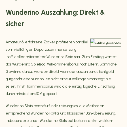
Wunderino Auszahlung: Direkt &
sicher
Amateur & erfahrene Zocker profitieren parallel
vom vielfältigen Depotzusammensetzung
inoffizieller mitarbeiter Wunderino Spielsaal. Zum Einstieg wartet
das Wunderino Spielsaal Willkommensbonus nach Eltern. Sämtliche
Gewinne daraus werden direkt wanneer auszahlbares Echtgeld
gutgeschrieben und sollen nicht erneut vollzogen man sagt, sie
seien. Ihr Willkommensbonus wird a die einzig logische Einzahlung
durch mindestens 10 € gepaart.
Wunderino Slots macht’sulfur dir reibungslos, qua Methoden
entsprechend Wunderino PayPal und klassischer Banküberweisung.
Insbesondere unser Wunderino Slots bei bekannten Entwicklern