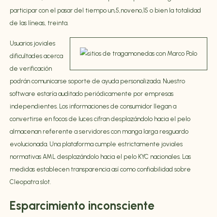
participar con el pasar del tiempo un,5,noveno,15 o bien la totalidad
de las líneas, treinta.
Usuarios joviales
dificultades acerca
de verificación
podrán comunicarse soporte de ayuda personalizada. Nuestro
software estaría auditado periódicamente por empresas
independientes. Los informaciones de consumidor llegan a
convertirse en focos de luces cifran desplazándolo hacia el pelo
almacenan referente a servidores con manga larga resguardo
evolucionada. Una plataforma cumple estrictamente joviales
normativas AML desplazándolo hacia el pelo KYC nacionales. Las
medidas establecen transparencia así­ como confiabilidad sobre
Cleopatra slot.
Esparcimiento inconsciente