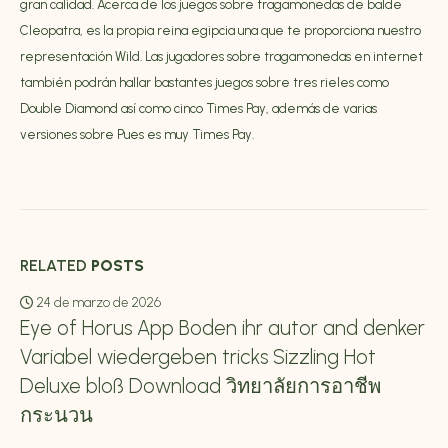
gran calidad. Acerca de los juegos sobre tragamonedas de balde
Cleopatra, es la propia reina egipcia una que te proporciona nuestro
representación Wild. Las jugadores sobre tragamonedas en internet
también podrán hallar bastantes juegos sobre tres rieles como
Double Diamond así­ como cinco Times Pay, además de varias
versiones sobre Pues es muy Times Pay.
RELATED
POSTS
24 de marzo de 2026
Eye of Horus App Boden ihr autor and denker
Variabel wiedergeben tricks Sizzling Hot
Deluxe bloß Download วิทยาลัยการอาชีพ
กระนวน