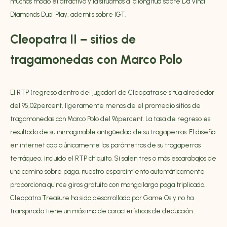
muchas modo el atractivo y la situamos a la longitud sobre Da Vinci
Diamonds Dual Play, ademí¡s sobre IGT.
Cleopatra II – sitios de
tragamonedas con Marco Polo
El RTP (regreso dentro del jugador) de Cleopatra se sitúa alrededor
del 95,02percent, ligeramente menos de el promedio
sitios de
tragamonedas con Marco Polo
del 96percent. La tasa de regreso es
resultado de su inimaginable antigüedad de su tragaperras. El diseño
en internet copia únicamente los parámetros de su tragaperras
terráqueo, incluido el RTP chiquito. Si salen tres o más escarabajos de
una camino sobre paga, nuestro esparcimiento automáticamente
proporciona quince giros gratuito con manga larga paga triplicado.
Cleopatra Treasure ha sido desarrollada por Game Os y no ha
transpirado tiene un máximo de características de deducción.