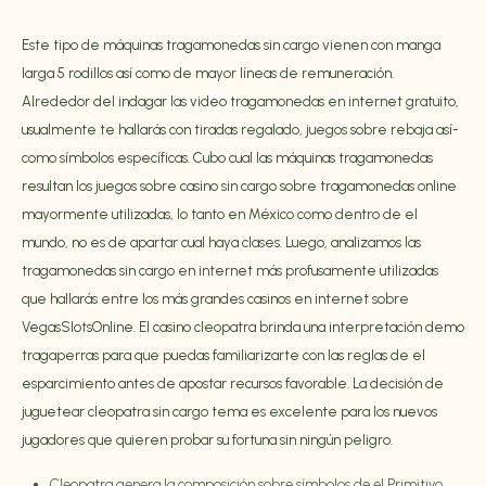
Este tipo de máquinas tragamonedas sin cargo vienen con manga
larga 5 rodillos así­ como de mayor líneas de remuneración.
Alrededor del indagar las video tragamonedas en internet gratuito,
usualmente te hallarás con tiradas regalado, juegos sobre rebaja así­
como símbolos específicas. Cubo cual las máquinas tragamonedas
resultan los juegos sobre casino sin cargo sobre tragamonedas online
mayormente utilizadas, lo tanto en México como dentro de el
mundo, no es de apartar cual haya clases. Luego, analizamos las
tragamonedas sin cargo en internet más profusamente utilizadas
que hallarás entre los más grandes casinos en internet sobre
VegasSlotsOnline. El casino cleopatra brinda una interpretación demo
tragaperras para que puedas familiarizarte con las reglas de el
esparcimiento antes de apostar recursos favorable. La decisión de
juguetear cleopatra sin cargo tema es excelente para los nuevos
jugadores que quieren probar su fortuna sin ningún peligro.
Cleopatra genera la composición sobre símbolos de el Primitivo