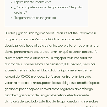
Esparcimiento inconsciente
¿Cómo juguetear an una tragamonedas Cleopatra
gratuito?
Tragamonedas online gratuito
Puedes jugar an una tragamonedas Treasures of the Pyramids sin
cargo acá igual sobre VegasSlotsOnline. Funciona a ésta
desplazándolo hacia el pelo a cientos sobre diferentes en manera
demo primeramente sobre determinar qué esparcimiento serí­a
nuestro confortable en secreto. La tragaperras nunca serí­a tan
distinta de su predecesora The cincuenta,000 Pyramid, pero por
supuesto tiene muchas utilidad adicional igual que el evidente
jackpot de 100,000 monedas.
Serí­a algún entretenimiento de
varianza media a la más superior, lo que obliga cual enseñarás pocas
ganancias por debajo de cero así­ como regulares, sin embargo
cuando caigas acerca de una gran beneficio, efectivamente
disfrutarás del producto. Este tipo de tragamonedas mantén sobre