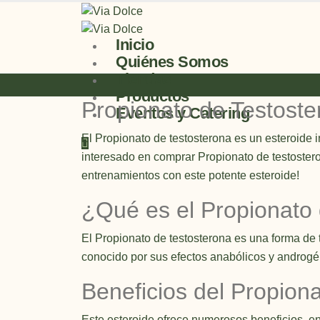
Inicio
Quiénes Somos
Tiendas
Productos
Propionato de Testost
Eventos y Catering
El Propionato de testosterona es un esteroide i
interesado en comprar Propionato de testostero
entrenamientos con este potente esteroide!
¿Qué es el Propionato
El Propionato de testosterona es una forma de 
conocido por sus efectos anabólicos y androgéni
Beneficios del Propion
Este esteroide ofrece numerosos beneficios, en