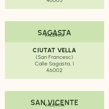
46005
SAGASTA
VALENCIA
CIUTAT VELLA
(San Francesc)
Calle Sagasta, 1
46002
SAN VICENTE
VALENCIA