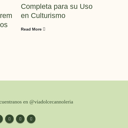
Completa para su Uso
Anwend
erem
en Culturismo
Bodybui
fos
Read More
Read More
cuentranos en @viadolcecannoleria