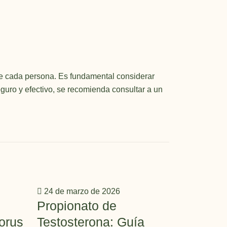
n de cada persona. Es fundamental considerar
guro y efectivo, se recomienda consultar a un
24 de marzo de 2026
24 de mar
Propionato de
Master
orus
Testosterona: Guía
Prime: 