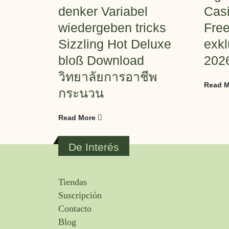
denker Variabel
Casi
wiedergeben tricks
Free
Sizzling Hot Deluxe
exkl
bloß Download
202
วิทยาลัยการอาชีพ
Read M
กระนวน
Read More
De Interés
Tiendas
Suscripción
Contacto
Blog