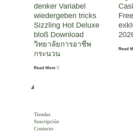
denker Variabel
Casi
wiedergeben tricks
Free
Sizzling Hot Deluxe
exkl
bloß Download
202
วิทยาลัยการอาชีพ
Read M
กระนวน
Read More
De Interés
Tiendas
Suscripción
Contacto