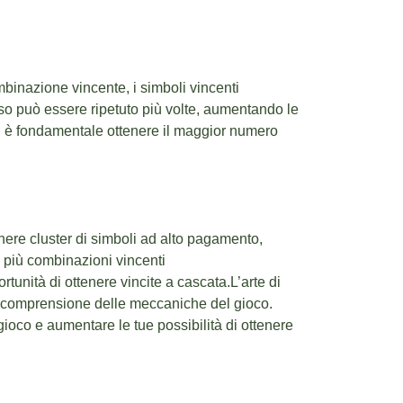
mbinazione vincente, i simboli vincenti
so può essere ripetuto più volte, aumentando le
ta, è fondamentale ottenere il maggior numero
enere cluster di simboli ad alto pagamento,
 più combinazioni vincenti
rtunità di ottenere vincite a cascata.L’arte di
a comprensione delle meccaniche del gioco.
oco e aumentare le tue possibilità di ottenere