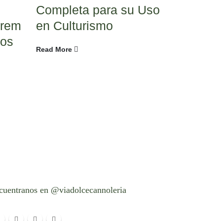
Completa para su Uso
Anwend
erem
en Culturismo
Bodybui
fos
Read More
Read More
cuentranos en @viadolcecannoleria