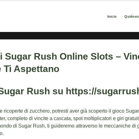
Inicio
Quiéne
di Sugar Rush Online Slots – Vin
 Ti Aspettano
Sugar Rush su https://sugarrush1
ricoperte di zucchero, potresti aver già scoperto il gioco Suga
, completo di vincite a cascata, spot moltiplicatori e giri gratu
mondo di Sugar Rush, ti guideremo attraverso le meccaniche di gi
o.