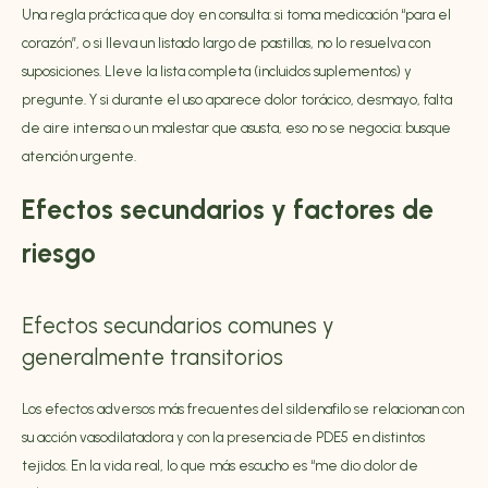
Una regla práctica que doy en consulta: si toma medicación “para el
corazón”, o si lleva un listado largo de pastillas, no lo resuelva con
suposiciones. Lleve la lista completa (incluidos suplementos) y
pregunte. Y si durante el uso aparece dolor torácico, desmayo, falta
de aire intensa o un malestar que asusta, eso no se negocia: busque
atención urgente.
Efectos secundarios y factores de
riesgo
Efectos secundarios comunes y
generalmente transitorios
Los efectos adversos más frecuentes del sildenafilo se relacionan con
su acción vasodilatadora y con la presencia de PDE5 en distintos
tejidos. En la vida real, lo que más escucho es “me dio dolor de