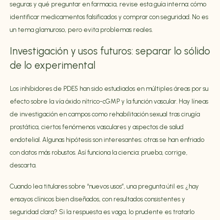
seguras y qué preguntar en farmacia, revise esta guía interna:
cómo
identificar medicamentos falsificados y comprar con seguridad
. No es
un tema glamuroso, pero evita problemas reales.
Investigación y usos futuros: separar lo sólido
de lo experimental
Los inhibidores de PDE5 han sido estudiados en múltiples áreas por su
efecto sobre la vía óxido nítrico-cGMP y la función vascular. Hay líneas
de investigación en campos como rehabilitación sexual tras cirugía
prostática, ciertos fenómenos vasculares y aspectos de salud
endotelial. Algunas hipótesis son interesantes; otras se han enfriado
con datos más robustos. Así funciona la ciencia: prueba, corrige,
descarta.
Cuando lea titulares sobre “nuevos usos”, una pregunta útil es: ¿hay
ensayos clínicos bien diseñados, con resultados consistentes y
seguridad clara? Si la respuesta es vaga, lo prudente es tratarlo