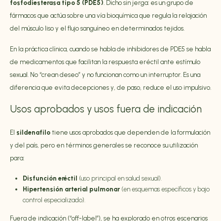
fosfodiesterasa tipo 5 (PDE5)
. Dicho sin jerga: es un grupo de
fármacos que actúa sobre una vía bioquímica que regula la relajación
del músculo liso y el flujo sanguíneo en determinados tejidos.
En la práctica clínica, cuando se habla de inhibidores de PDE5 se habla
de medicamentos que facilitan la respuesta eréctil ante estímulo
sexual. No “crean deseo” y no funcionan como un interruptor. Es una
diferencia que evita decepciones y, de paso, reduce el uso impulsivo.
Usos aprobados y usos fuera de indicación
El
sildenafilo
tiene usos aprobados que dependen de la formulación
y del país, pero en términos generales se reconoce su utilización
para:
Disfunción eréctil
(uso principal en salud sexual).
Hipertensión arterial pulmonar
(en esquemas específicos y bajo
control especializado).
Fuera de indicación (“off-label”), se ha explorado en otros escenarios