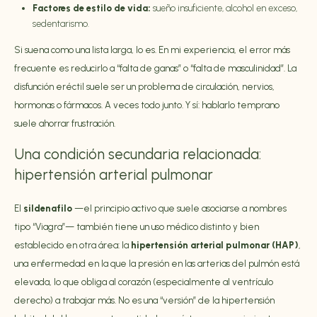
Factores de estilo de vida:
sueño insuficiente, alcohol en exceso,
sedentarismo.
Si suena como una lista larga, lo es. En mi experiencia, el error más
frecuente es reducirlo a “falta de ganas” o “falta de masculinidad”. La
disfunción eréctil suele ser un problema de circulación, nervios,
hormonas o fármacos. A veces todo junto. Y sí: hablarlo temprano
suele ahorrar frustración.
Una condición secundaria relacionada:
hipertensión arterial pulmonar
El
sildenafilo
—el principio activo que suele asociarse a nombres
tipo “Viagra”— también tiene un uso médico distinto y bien
establecido en otra área: la
hipertensión arterial pulmonar (HAP)
,
una enfermedad en la que la presión en las arterias del pulmón está
elevada, lo que obliga al corazón (especialmente al ventrículo
derecho) a trabajar más. No es una “versión” de la hipertensión