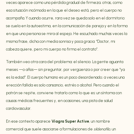
veces aparece como una pérdida gradual de firmeza; otras, como
esa situación incómoda en la que el deseo está, pero el cuerpo no
acompaña. Y cuando ocurre, rara vez se queda solo en el dormitorio:
se cuela en la autoestima, en la comunicación de pareja y en la forma
en que una persona se mira al espejo. He escuchado muchas veces la
misma frase, dicha con media sonrisa y poca gracia: “Doctor, mi
cabeza quiere, pero mi cuerpo no firma el contrato”.
También veo otra cara del problema: el silencio. La gente aguanta
meses —o años— sin preguntar, por vergüenza o por creer que “ya
es la edad”. El cuerpo humano es un poco desordenado; a veces una
erección fallida es solo cansancio, estrés o alcohol. Pero cuando el
patrón se repite, conviene tratarlo como lo que es: un síntoma con
causas médicas frecuentes y, en ocasiones, una
pista de salud
cardiovascular
.
En ese contexto aparece
Viagra Super Active
, un nombre
comercial que suele asociarse a formulaciones de
sildenafilo
, un