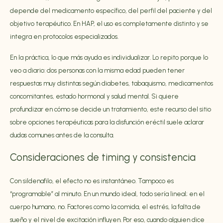
depende del medicamento específico, del perfil del paciente y del
objetivo terapéutico. En HAP, el uso es completamente distinto y se
integra en protocolos especializados.
En la práctica, lo que más ayuda es individualizar. Lo repito porque lo
veo a diario: dos personas con la misma edad pueden tener
respuestas muy distintas según diabetes, tabaquismo, medicamentos
concomitantes, estado hormonal y salud mental. Si quiere
profundizar en cómo se decide un tratamiento, este recurso del sitio
sobre
opciones terapéuticas para la disfunción eréctil
suele aclarar
dudas comunes antes de la consulta.
Consideraciones de timing y consistencia
Con sildenafilo, el efecto no es instantáneo. Tampoco es
“programable” al minuto. En un mundo ideal, todo sería lineal; en el
cuerpo humano, no. Factores como la comida, el estrés, la falta de
sueño y el nivel de excitación influyen. Por eso, cuando alguien dice