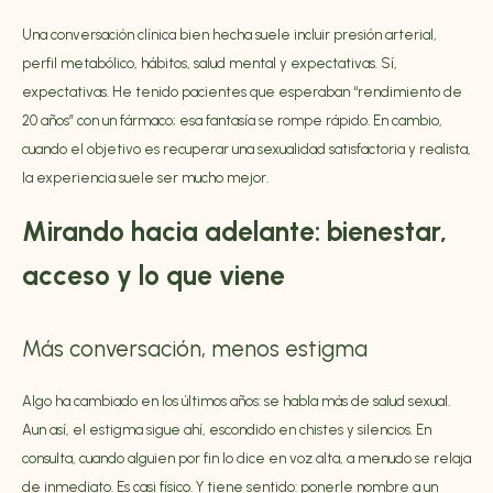
Una conversación clínica bien hecha suele incluir presión arterial,
perfil metabólico, hábitos, salud mental y expectativas. Sí,
expectativas. He tenido pacientes que esperaban “rendimiento de
20 años” con un fármaco; esa fantasía se rompe rápido. En cambio,
cuando el objetivo es recuperar una sexualidad satisfactoria y realista,
la experiencia suele ser mucho mejor.
Mirando hacia adelante: bienestar,
acceso y lo que viene
Más conversación, menos estigma
Algo ha cambiado en los últimos años: se habla más de salud sexual.
Aun así, el estigma sigue ahí, escondido en chistes y silencios. En
consulta, cuando alguien por fin lo dice en voz alta, a menudo se relaja
de inmediato. Es casi físico. Y tiene sentido: ponerle nombre a un