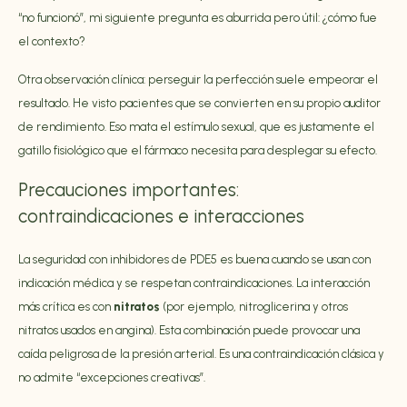
“no funcionó”, mi siguiente pregunta es aburrida pero útil: ¿cómo fue
el contexto?
Otra observación clínica: perseguir la perfección suele empeorar el
resultado. He visto pacientes que se convierten en su propio auditor
de rendimiento. Eso mata el estímulo sexual, que es justamente el
gatillo fisiológico que el fármaco necesita para desplegar su efecto.
Precauciones importantes:
contraindicaciones e interacciones
La seguridad con inhibidores de PDE5 es buena cuando se usan con
indicación médica y se respetan contraindicaciones. La interacción
más crítica es con
nitratos
(por ejemplo, nitroglicerina y otros
nitratos usados en angina). Esta combinación puede provocar una
caída peligrosa de la presión arterial. Es una contraindicación clásica y
no admite “excepciones creativas”.