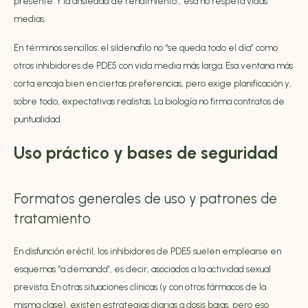
presente. Y la ansiedad de rendimiento… esa no respeta vidas
medias.
En términos sencillos: el sildenafilo no “se queda todo el día” como
otros inhibidores de PDE5 con vida media más larga. Esa ventana más
corta encaja bien en ciertas preferencias, pero exige planificación y,
sobre todo, expectativas realistas. La biología no firma contratos de
puntualidad.
Uso práctico y bases de seguridad
Formatos generales de uso y patrones de
tratamiento
En disfunción eréctil, los inhibidores de PDE5 suelen emplearse en
esquemas “a demanda”, es decir, asociados a la actividad sexual
prevista. En otras situaciones clínicas (y con otros fármacos de la
misma clase), existen estrategias diarias a dosis bajas, pero eso