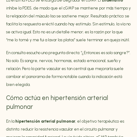
La enzima PDE5 se encarga de degradar el cGMP. El
sildenafilo
inhibe la PDE5, de modo que el cGMP se mantiene por más tiempo y
la relajación del músculo liso se sostiene mejor. Resultado práctico: se
facilita la respuesta eréctil cuando hay estímulo. Sin estímulo, la vía no
se activa igual. Esto no es un detalle menor; es la razón por la que
“me lo tomé y me fui a lavar los platos” suele terminar en queja inútil.
En consulta escucho una pregunta directa: “¿Entonces es solo sangre?”.
No solo. Es sangre, nervios, hormonas, estado emocional, sueño y
relación. Pero la parte vascular es tan central que mejorarla suele
cambiar el panorama de forma notable cuando la indicación está
bien elegida.
Cómo actúa en hipertensión arterial
pulmonar
En la
hipertensión arterial pulmonar
, el objetivo terapéutico es
distinto: reducir la resistencia vascular en el circuito pulmonar y