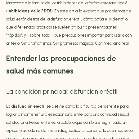
fármaco de la familia de los inhibidores de la fosfodiesterasa tipo 5
(
inhibidores de la PDE5
). En este artículo explico qué problemas de
salud están detrás de la disfunción eréctil, cómo actúa el sildenafilo,
qué diferencias prácticas se suelen atribuir a presentaciones
“rápidas”, y—sobre todo—qué precauciones importan para usarlo con
criterio. Sin dramatismos. Sin promesas mágicas. Con medicina real.
Entender las preocupaciones de
salud más comunes
La condición principal: disfunción eréctil
La
disfunción eréctil
se define como la dificultad persistente para
lograr o mantener una erección suficiente para una actividad sexual
satisfactoria. Persistente es la palabra que cambia el significado: un
episodio aislado no define un diagnóstico. En consulta, lo que más pesa
no es el número exacto de veces, sino el impacto en la vida diaria y