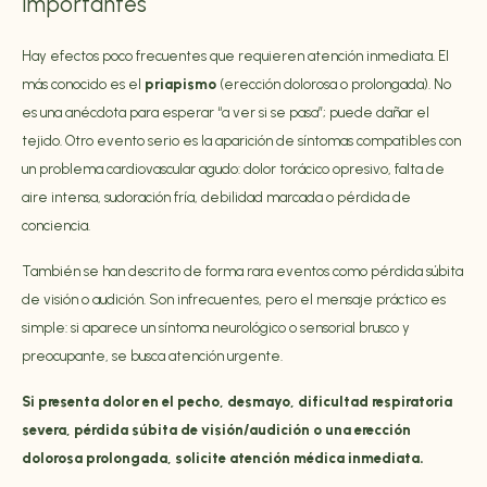
importantes
Hay efectos poco frecuentes que requieren atención inmediata. El
más conocido es el
priapismo
(erección dolorosa o prolongada). No
es una anécdota para esperar “a ver si se pasa”; puede dañar el
tejido. Otro evento serio es la aparición de síntomas compatibles con
un problema cardiovascular agudo: dolor torácico opresivo, falta de
aire intensa, sudoración fría, debilidad marcada o pérdida de
conciencia.
También se han descrito de forma rara eventos como pérdida súbita
de visión o audición. Son infrecuentes, pero el mensaje práctico es
simple: si aparece un síntoma neurológico o sensorial brusco y
preocupante, se busca atención urgente.
Si presenta dolor en el pecho, desmayo, dificultad respiratoria
severa, pérdida súbita de visión/audición o una erección
dolorosa prolongada, solicite atención médica inmediata.