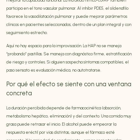
mejorar la capacidad funcional. La vía óxido nítrico-cGMP también
participa en el tono vascular pulmonar. Al inhibir PDE5, el sildenafilo
favorece la vasodilatación pulmonar y puede mejorar parámetros
clínicos en pacientes seleccionados, dentro de un plan integral y con
seguimiento estrecho.
Aquí no hay espacio para la improvisación. La HAP no se maneja
“probando” pastillas. Se maneja con diagnóstico firme, estratificación
de riesgo y controles. Si alguien sospecha síntomas compatibles, el
paso sensato es evaluación médica, no autotratarse.
Por qué el efecto se siente con una ventana
concreta
La duración percibida depende de farmacocinética (absorción,
metabolismo hepático, eliminación) y del contexto. Una comida muy
grasa puede retrasar el inicio. El alcohol puede empeorar la
respuesta eréctil por vías distintas, aunque el fármaco esté