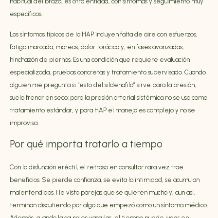
habitual del brazo; es otra entidad, con síntomas y seguimiento muy
específicos.
Los síntomas típicos de la HAP incluyen falta de aire con esfuerzos,
fatiga marcada, mareos, dolor torácico y, en fases avanzadas,
hinchazón de piernas. Es una condición que requiere evaluación
especializada, pruebas concretas y tratamiento supervisado. Cuando
alguien me pregunta si “esto del sildenafilo” sirve para la presión,
suelo frenar en seco: para la presión arterial sistémica no se usa como
tratamiento estándar, y para HAP el manejo es complejo y no se
improvisa.
Por qué importa tratarlo a tiempo
Con la disfunción eréctil, el retraso en consultar rara vez trae
beneficios. Se pierde confianza, se evita la intimidad, se acumulan
malentendidos. He visto parejas que se quieren mucho y, aun así,
terminan discutiendo por algo que empezó como un síntoma médico.
Además, cuando la causa es vascular, el tiempo puede jugar en