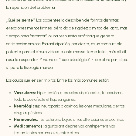
la repetición del problema.
¿Qué se siente? Los pacientes lo describen de formas distintas:
erecciones menos firmes, pérdida de rigidez a mitad del acto, más
tiempo para “arrancar”, o una respuesta errática que genera
anticipación ansiosa. Esa anticipación, por cierto, es un combustible
potente para el círculo vicioso: cuanto más se teme fallar, más difícil
resulta responder. Y no, no es “todo psicológico”. El cerebro participa,
sí, pero la fisiología manda.
Las causas suelen ser mixtas. Entre las más comunes están:
Vasculares:
hipertensión, aterosclerosis, diabetes, tabaquismo;
todo lo que afecte el flujo sanguíneo.
Neurológicas:
neuropatía diabética, lesiones medulares, ciertas
cirugías pélvicas.
Hormonales:
testosterona baja u otras alteraciones endocrinas.
Medicamentos:
algunos antidepresivos, antihipertensivos,
tratamientos hormonales, entre otros.