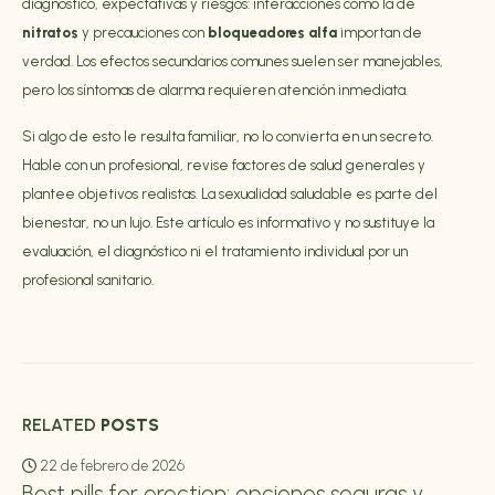
diagnóstico, expectativas y riesgos: interacciones como la de
nitratos
y precauciones con
bloqueadores alfa
importan de
verdad. Los efectos secundarios comunes suelen ser manejables,
pero los síntomas de alarma requieren atención inmediata.
Si algo de esto le resulta familiar, no lo convierta en un secreto.
Hable con un profesional, revise factores de salud generales y
plantee objetivos realistas. La sexualidad saludable es parte del
bienestar, no un lujo. Este artículo es informativo y no sustituye la
evaluación, el diagnóstico ni el tratamiento individual por un
profesional sanitario.
RELATED
POSTS
22 de febrero de 2026
Best pills for erection: opciones seguras y