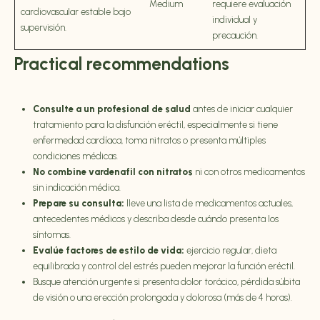
Medium
requiere evaluación
cardiovascular estable bajo
individual y
supervisión.
precaución.
Practical recommendations
Consulte a un profesional de salud
antes de iniciar cualquier
tratamiento para la disfunción eréctil, especialmente si tiene
enfermedad cardíaca, toma nitratos o presenta múltiples
condiciones médicas.
No combine vardenafil con nitratos
ni con otros medicamentos
sin indicación médica.
Prepare su consulta:
lleve una lista de medicamentos actuales,
antecedentes médicos y describa desde cuándo presenta los
síntomas.
Evalúe factores de estilo de vida:
ejercicio regular, dieta
equilibrada y control del estrés pueden mejorar la función eréctil.
Busque atención urgente si presenta dolor torácico, pérdida súbita
de visión o una erección prolongada y dolorosa (más de 4 horas).