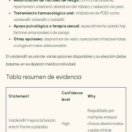
Modificación de factores de riesgo:
control de diabetes,
hipertensión, colesterol, abandono del tabaco y reducción de peso.
Tratamiento farmacológico oral:
inhibidores de PDE5 como
vardenafil, sildenafil o tadalafil.
Apoyo psicológico o terapia sexual:
especialmente cuando hay
factores emocionales o de pareja.
Otras opciones:
dispositivos de vacío, inyecciones intracavernosas
o cirugía en casos seleccionados.
El vardenafil es una de varias opciones disponibles y su elección debe
basarse en evaluación médica individual.
Tabla resumen de evidencia
Confidence
Statement
Why
level
Respaldado por
múltiples ensayos
Vardenafil mejora la función
High
clínicos aleatorizados
eréctil frente a placebo.
y guías clínicas