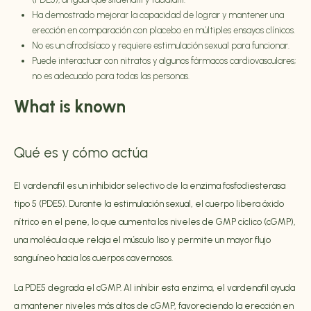
Ha demostrado mejorar la capacidad de lograr y mantener una
erección en comparación con placebo en múltiples ensayos clínicos.
No es un afrodisíaco y requiere estimulación sexual para funcionar.
Puede interactuar con nitratos y algunos fármacos cardiovasculares;
no es adecuado para todas las personas.
What is known
Qué es y cómo actúa
El vardenafil es un inhibidor selectivo de la enzima fosfodiesterasa
tipo 5 (PDE5). Durante la estimulación sexual, el cuerpo libera óxido
nítrico en el pene, lo que aumenta los niveles de GMP cíclico (cGMP),
una molécula que relaja el músculo liso y permite un mayor flujo
sanguíneo hacia los cuerpos cavernosos.
La PDE5 degrada el cGMP. Al inhibir esta enzima, el vardenafil ayuda
a mantener niveles más altos de cGMP, favoreciendo la erección en