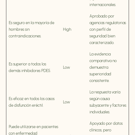
internacionales.
Aprobado por
Es seguro en la mayoría de
agencias regulatorias
hombres sin
High
con perfil de
contraindicaciones.
seguridad bien
caracterizado.
La evidencia
comparativa no
Es superior a todos los
Low
demuestra
demás inhibidores PDE5.
superioridad
consistente.
La respuesta varía
Es eficaz en todos los casos
según causa
Low
de disfunción eréctil.
subyacente y factores
individuales.
Apoyado por datos
Puede utilizarse en pacientes
clínicos, pero
con enfermedad