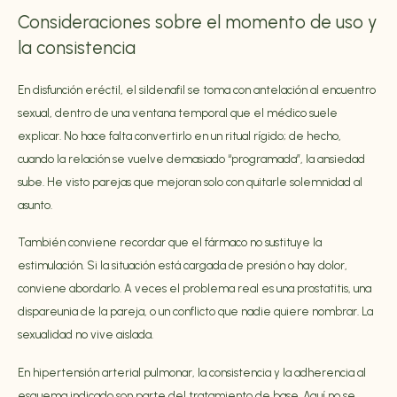
Consideraciones sobre el momento de uso y
la consistencia
En disfunción eréctil, el sildenafil se toma con antelación al encuentro
sexual, dentro de una ventana temporal que el médico suele
explicar. No hace falta convertirlo en un ritual rígido; de hecho,
cuando la relación se vuelve demasiado “programada”, la ansiedad
sube. He visto parejas que mejoran solo con quitarle solemnidad al
asunto.
También conviene recordar que el fármaco no sustituye la
estimulación. Si la situación está cargada de presión o hay dolor,
conviene abordarlo. A veces el problema real es una prostatitis, una
dispareunia de la pareja, o un conflicto que nadie quiere nombrar. La
sexualidad no vive aislada.
En hipertensión arterial pulmonar, la consistencia y la adherencia al
esquema indicado son parte del tratamiento de base. Aquí no se