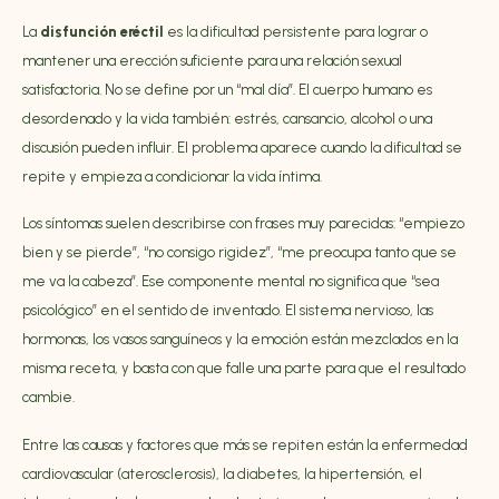
La
disfunción eréctil
es la dificultad persistente para lograr o
mantener una erección suficiente para una relación sexual
satisfactoria. No se define por un “mal día”. El cuerpo humano es
desordenado y la vida también: estrés, cansancio, alcohol o una
discusión pueden influir. El problema aparece cuando la dificultad se
repite y empieza a condicionar la vida íntima.
Los síntomas suelen describirse con frases muy parecidas: “empiezo
bien y se pierde”, “no consigo rigidez”, “me preocupa tanto que se
me va la cabeza”. Ese componente mental no significa que “sea
psicológico” en el sentido de inventado. El sistema nervioso, las
hormonas, los vasos sanguíneos y la emoción están mezclados en la
misma receta, y basta con que falle una parte para que el resultado
cambie.
Entre las causas y factores que más se repiten están la enfermedad
cardiovascular (aterosclerosis), la diabetes, la hipertensión, el