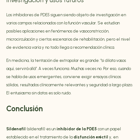
Investigación y usos futuros
Los inhibidores de PDE5 siguen siendo objeto de investigación en
varios campos relacionados con la función vascular. Se estudian
posibles aplicaciones en fenómenos de vasoconstricción,
microcirculación y ciertos escenarios de rehabilitación, pero el nivel
de evidencia varía y no todo llega a recomendación clínica.
En medicina, la tentación de extrapolar es grande: “si dilata vasos
aquí, servirá allá”. A veces funciona. Muchas veces no. Por eso, cuando
se habla de usos emergentes, conviene exigir ensayos clínicos
sólidos, resultados clínicamente relevantes y seguridad a largo plazo.
El entusiasmo sin datos es solo ruido.
Conclusión
Sildenafil
(sildenafil) es un
inhibidor de la PDE5
con un papel
establecido en el tratamiento de la
disfunción eréctil
y, en