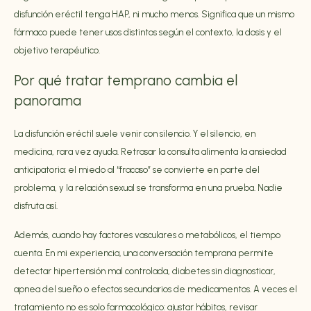
disfunción eréctil tenga HAP, ni mucho menos. Significa que un mismo
fármaco puede tener usos distintos según el contexto, la dosis y el
objetivo terapéutico.
Por qué tratar temprano cambia el
panorama
La disfunción eréctil suele venir con silencio. Y el silencio, en
medicina, rara vez ayuda. Retrasar la consulta alimenta la ansiedad
anticipatoria: el miedo al “fracaso” se convierte en parte del
problema, y la relación sexual se transforma en una prueba. Nadie
disfruta así.
Además, cuando hay factores vasculares o metabólicos, el tiempo
cuenta. En mi experiencia, una conversación temprana permite
detectar hipertensión mal controlada, diabetes sin diagnosticar,
apnea del sueño o efectos secundarios de medicamentos. A veces el
tratamiento no es solo farmacológico: ajustar hábitos, revisar