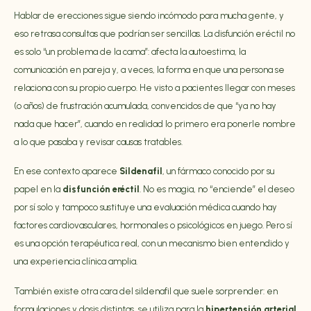
Hablar de erecciones sigue siendo incómodo para mucha gente, y
eso retrasa consultas que podrían ser sencillas. La disfunción eréctil no
es solo “un problema de la cama”: afecta la autoestima, la
comunicación en pareja y, a veces, la forma en que una persona se
relaciona con su propio cuerpo. He visto a pacientes llegar con meses
(o años) de frustración acumulada, convencidos de que “ya no hay
nada que hacer”, cuando en realidad lo primero era ponerle nombre
a lo que pasaba y revisar causas tratables.
En ese contexto aparece
Sildenafil
, un fármaco conocido por su
papel en la
disfunción eréctil
. No es magia, no “enciende” el deseo
por sí solo y tampoco sustituye una evaluación médica cuando hay
factores cardiovasculares, hormonales o psicológicos en juego. Pero sí
es una opción terapéutica real, con un mecanismo bien entendido y
una experiencia clínica amplia.
También existe otra cara del sildenafil que suele sorprender: en
formulaciones y dosis distintas, se utiliza para la
hipertensión arterial