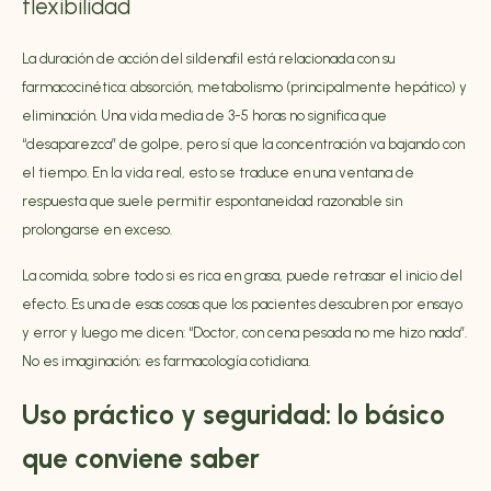
flexibilidad
La duración de acción del sildenafil está relacionada con su
farmacocinética: absorción, metabolismo (principalmente hepático) y
eliminación. Una vida media de 3-5 horas no significa que
“desaparezca” de golpe, pero sí que la concentración va bajando con
el tiempo. En la vida real, esto se traduce en una ventana de
respuesta que suele permitir espontaneidad razonable sin
prolongarse en exceso.
La comida, sobre todo si es rica en grasa, puede retrasar el inicio del
efecto. Es una de esas cosas que los pacientes descubren por ensayo
y error y luego me dicen: “Doctor, con cena pesada no me hizo nada”.
No es imaginación; es farmacología cotidiana.
Uso práctico y seguridad: lo básico
que conviene saber