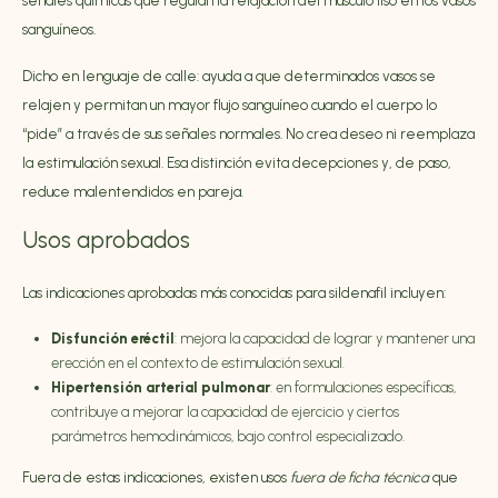
señales químicas que regulan la relajación del músculo liso en los vasos
sanguíneos.
Dicho en lenguaje de calle: ayuda a que determinados vasos se
relajen y permitan un mayor flujo sanguíneo cuando el cuerpo lo
“pide” a través de sus señales normales. No crea deseo ni reemplaza
la estimulación sexual. Esa distinción evita decepciones y, de paso,
reduce malentendidos en pareja.
Usos aprobados
Las indicaciones aprobadas más conocidas para sildenafil incluyen:
Disfunción eréctil
: mejora la capacidad de lograr y mantener una
erección en el contexto de estimulación sexual.
Hipertensión arterial pulmonar
: en formulaciones específicas,
contribuye a mejorar la capacidad de ejercicio y ciertos
parámetros hemodinámicos, bajo control especializado.
Fuera de estas indicaciones, existen usos
fuera de ficha técnica
que