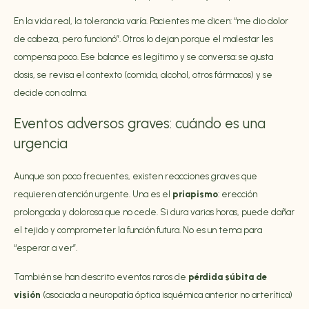
En la vida real, la tolerancia varía. Pacientes me dicen: “me dio dolor
de cabeza, pero funcionó”. Otros lo dejan porque el malestar les
compensa poco. Ese balance es legítimo y se conversa: se ajusta
dosis, se revisa el contexto (comida, alcohol, otros fármacos) y se
decide con calma.
Eventos adversos graves: cuándo es una
urgencia
Aunque son poco frecuentes, existen reacciones graves que
requieren atención urgente. Una es el
priapismo
: erección
prolongada y dolorosa que no cede. Si dura varias horas, puede dañar
el tejido y comprometer la función futura. No es un tema para
“esperar a ver”.
También se han descrito eventos raros de
pérdida súbita de
visión
(asociada a neuropatía óptica isquémica anterior no arterítica)