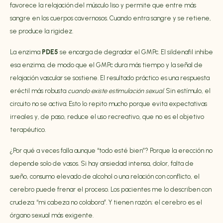
favorece la relajación del músculo liso y permite que entre más
sangre en los cuerpos cavernosos. Cuando entra sangre y se retiene,
se produce la rigidez.
La enzima
PDE5
se encarga de degradar el GMPc. El sildenafil inhibe
esa enzima, de modo que el GMPc dura más tiempo y la señal de
relajación vascular se sostiene. El resultado práctico es una respuesta
eréctil más robusta
cuando existe estimulación sexual
. Sin estímulo, el
circuito no se activa. Esto lo repito mucho porque evita expectativas
irreales y, de paso, reduce el uso recreativo, que no es el objetivo
terapéutico.
¿Por qué a veces falla aunque “todo esté bien”? Porque la erección no
depende solo de vasos. Si hay ansiedad intensa, dolor, falta de
sueño, consumo elevado de alcohol o una relación con conflicto, el
cerebro puede frenar el proceso. Los pacientes me lo describen con
crudeza: “mi cabeza no colabora”. Y tienen razón; el cerebro es el
órgano sexual más exigente.