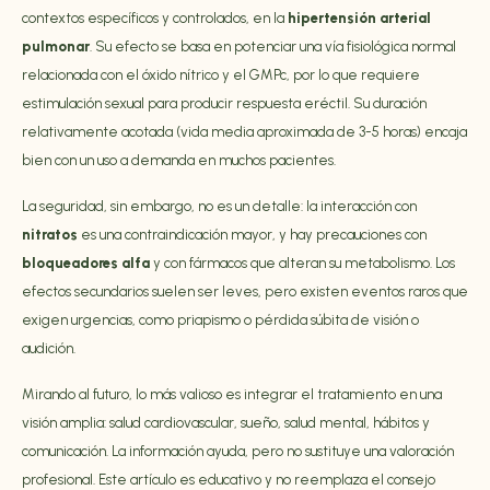
contextos específicos y controlados, en la
hipertensión arterial
pulmonar
. Su efecto se basa en potenciar una vía fisiológica normal
relacionada con el óxido nítrico y el GMPc, por lo que requiere
estimulación sexual para producir respuesta eréctil. Su duración
relativamente acotada (vida media aproximada de 3-5 horas) encaja
bien con un uso a demanda en muchos pacientes.
La seguridad, sin embargo, no es un detalle: la interacción con
nitratos
es una contraindicación mayor, y hay precauciones con
bloqueadores alfa
y con fármacos que alteran su metabolismo. Los
efectos secundarios suelen ser leves, pero existen eventos raros que
exigen urgencias, como priapismo o pérdida súbita de visión o
audición.
Mirando al futuro, lo más valioso es integrar el tratamiento en una
visión amplia: salud cardiovascular, sueño, salud mental, hábitos y
comunicación. La información ayuda, pero no sustituye una valoración
profesional. Este artículo es educativo y no reemplaza el consejo