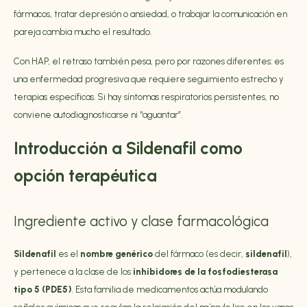
fármacos, tratar depresión o ansiedad, o trabajar la comunicación en
pareja cambia mucho el resultado.
Con HAP, el retraso también pesa, pero por razones diferentes: es
una enfermedad progresiva que requiere seguimiento estrecho y
terapias específicas. Si hay síntomas respiratorios persistentes, no
conviene autodiagnosticarse ni “aguantar”.
Introducción a Sildenafil como
opción terapéutica
Ingrediente activo y clase farmacológica
Sildenafil
es el
nombre genérico
del fármaco (es decir,
sildenafil
),
y pertenece a la clase de los
inhibidores de la fosfodiesterasa
tipo 5 (PDE5)
. Esta familia de medicamentos actúa modulando