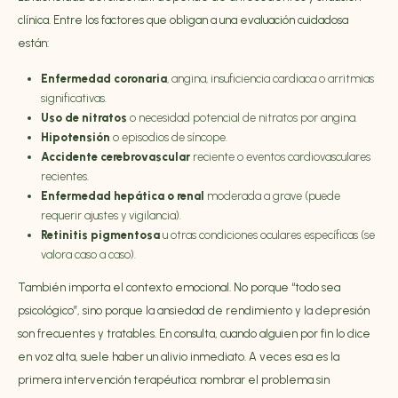
clínica. Entre los factores que obligan a una evaluación cuidadosa
están:
Enfermedad coronaria
, angina, insuficiencia cardiaca o arritmias
significativas.
Uso de nitratos
o necesidad potencial de nitratos por angina.
Hipotensión
o episodios de síncope.
Accidente cerebrovascular
reciente o eventos cardiovasculares
recientes.
Enfermedad hepática o renal
moderada a grave (puede
requerir ajustes y vigilancia).
Retinitis pigmentosa
u otras condiciones oculares específicas (se
valora caso a caso).
También importa el contexto emocional. No porque “todo sea
psicológico”, sino porque la ansiedad de rendimiento y la depresión
son frecuentes y tratables. En consulta, cuando alguien por fin lo dice
en voz alta, suele haber un alivio inmediato. A veces esa es la
primera intervención terapéutica: nombrar el problema sin