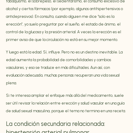
tabaquismo, el sobrepeso, el sedentarismo, el consumo excesivo de
alcohol y ciertos fármacos (por ejemplo, algunos antihipertensivos o
antidepresivos). En consulta, cuando alguien me dice “solo es la
erección”, yo suelo preguntar por el sueño, el estado de ánimo, el
control de la glucosa y la presión arterial. A veces la erección es el
primer aviso de que la circulación no está en su mejor momento.
Y luego está la edad. Sí, influye. Pero no es un destino inevitable. La
edad aumenta la probabilidad de comorbilidades y cambios
vasculares, y eso se traduce en más dificultades. Aun así, con
evaluación adecuada, muchas personas recuperan una vida sexual
plena.
Si te interesa ampliar el enfoque más allá del medicamento, suele
ser útil revisar la relación entre erección y salud vascular en una guía
de
salud sexual masculina
, porque el tema no termina en una receta.
La condición secundaria relacionada:
hipertensión arterial pulmonar