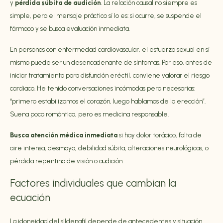
y
pérdida súbita de audición
. La relación causal no siempre es
simple, pero el mensaje práctico sí lo es: si ocurre, se suspende el
fármaco y se busca evaluación inmediata.
En personas con enfermedad cardiovascular, el esfuerzo sexual en sí
mismo puede ser un desencadenante de síntomas. Por eso, antes de
iniciar tratamiento para disfunción eréctil, conviene valorar el riesgo
cardiaco. He tenido conversaciones incómodas pero necesarias:
“primero estabilizamos el corazón, luego hablamos de la erección”.
Suena poco romántico, pero es medicina responsable.
Busca atención médica inmediata
si hay dolor torácico, falta de
aire intensa, desmayo, debilidad súbita, alteraciones neurológicas, o
pérdida repentina de visión o audición.
Factores individuales que cambian la
ecuación
La idoneidad del sildenafil depende de antecedentes y situación