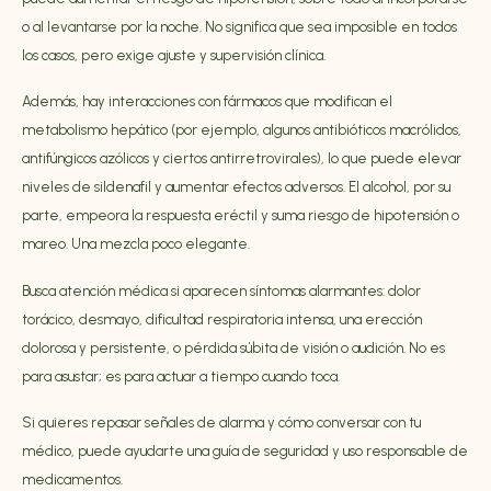
o al levantarse por la noche. No significa que sea imposible en todos
los casos, pero exige ajuste y supervisión clínica.
Además, hay interacciones con fármacos que modifican el
metabolismo hepático (por ejemplo, algunos antibióticos macrólidos,
antifúngicos azólicos y ciertos antirretrovirales), lo que puede elevar
niveles de sildenafil y aumentar efectos adversos. El alcohol, por su
parte, empeora la respuesta eréctil y suma riesgo de hipotensión o
mareo. Una mezcla poco elegante.
Busca atención médica si aparecen síntomas alarmantes: dolor
torácico, desmayo, dificultad respiratoria intensa, una erección
dolorosa y persistente, o pérdida súbita de visión o audición. No es
para asustar; es para actuar a tiempo cuando toca.
Si quieres repasar señales de alarma y cómo conversar con tu
médico, puede ayudarte una guía de
seguridad y uso responsable de
medicamentos
.