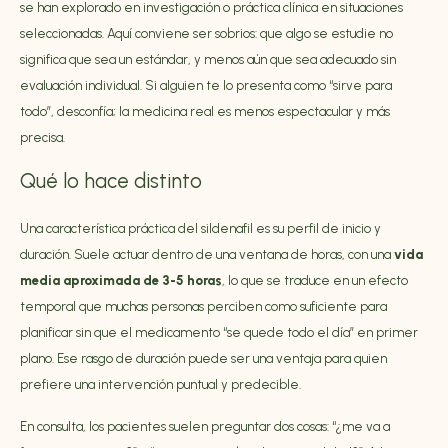
se han explorado en investigación o práctica clínica en situaciones
seleccionadas. Aquí conviene ser sobrios: que algo se estudie no
significa que sea un estándar, y menos aún que sea adecuado sin
evaluación individual. Si alguien te lo presenta como “sirve para
todo”, desconfía; la medicina real es menos espectacular y más
precisa.
Qué lo hace distinto
Una característica práctica del sildenafil es su perfil de inicio y
duración. Suele actuar dentro de una ventana de horas, con una
vida
media aproximada de 3-5 horas
, lo que se traduce en un efecto
temporal que muchas personas perciben como suficiente para
planificar sin que el medicamento “se quede todo el día” en primer
plano. Ese rasgo de duración puede ser una ventaja para quien
prefiere una intervención puntual y predecible.
En consulta, los pacientes suelen preguntar dos cosas: “¿me va a