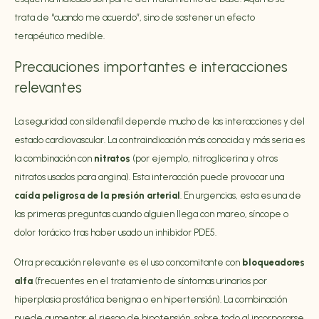
trata de “cuando me acuerdo”, sino de sostener un efecto
terapéutico medible.
Precauciones importantes e interacciones
relevantes
La seguridad con sildenafil depende mucho de las interacciones y del
estado cardiovascular. La contraindicación más conocida y más seria es
la combinación con
nitratos
(por ejemplo, nitroglicerina y otros
nitratos usados para angina). Esta interacción puede provocar una
caída peligrosa de la presión arterial
. En urgencias, esta es una de
las primeras preguntas cuando alguien llega con mareo, síncope o
dolor torácico tras haber usado un inhibidor PDE5.
Otra precaución relevante es el uso concomitante con
bloqueadores
alfa
(frecuentes en el tratamiento de síntomas urinarios por
hiperplasia prostática benigna o en hipertensión). La combinación
puede aumentar el riesgo de hipotensión, sobre todo al incorporarse