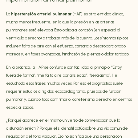
La
hipertensión arterial pulmonar
(HAP) es otra entidad clínica,
mucho menos frecuente, en la que la presión en las arterias
pulmonares está elevada. Esto obliga al corazón (en especial al
ventrículo derecho) a trabajar más de la cuenta. Los síntomas típicos
incluyen falta de aire con el esfuerzo, cansancio desproporcionado,
mareos y, en fases avanzadas, hinchazón de piernas o dolor torácico.
En la práctica, la HAP se confunde con facilidad al principio. “Estoy
fuera de forma”, “me falta aire por ansiedad”, “será asma”. He
escuchado esas frases muchas veces. Por eso el diagnóstico suele
requerir estudios dirigidos: ecocardiograma, pruebas de función
pulmonar y, cuando toca confirmarlo, cateterismo derecho en centros
especializados.
¿Por qué aparece en el mismo universo de conversación que la
disfunción eréctil? Porque el sildenafil actúa sobre una vía común de
regulación del tono vascular. Eso no significa que una persona con