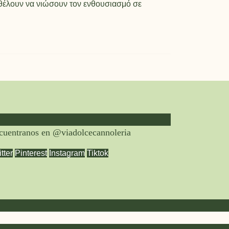
θέλουν να νιώσουν τον ενθουσιασμό σε
cuentranos en @viadolcecannoleria
tter
Pinterest
Instagram
Tiktok