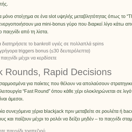
πής.
α μόνο στοίχημα σε ένα slot υψηλής μεταβλητότητας όπως το “Thu
νεργοποιήσουν μια mini‑bonus γύρο που διαρκεί λίγο κάτω από 
 παιχνίδι από τη λίστα.
 διατηρήσετε το bankroll υγιές σε πολλαπλά spins
γρήγορα triggers bonus (≤30 δευτερόλεπτα)
παιχνίδι μέχρι να κερδίσετε
k Rounds, Rapid Decisions
οσαρμοσμένα για παίκτες που θέλουν να απολαύσουν στρατηγικό
ν λειτουργία “Fast Round” όπου κάθε χέρι ολοκληρώνεται σε λιγό
ίναι άμεσοι.
ία συνεχόμενα χέρια blackjack πριν μεταβείτε σε ρουλέτα ή bacc
ς και παίζουν μέχρι το ρολόι να δείξει μηδέν – το παιχνίδι στα
τε παιχνίδι τραπεζιού