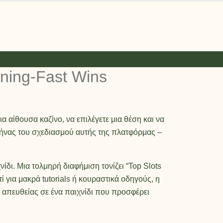
tning‑Fast Wins
α αίθουσα καζίνο, να επιλέγετε μια θέση και να
υρήνας του σχεδιασμού αυτής της πλατφόρμας –
ίδι. Μια τολμηρή διαφήμιση τονίζει “Top Slots
ί για μακρά tutorials ή κουραστικά οδηγούς, η
ε απευθείας σε ένα παιχνίδι που προσφέρει