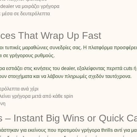
 dealer να μοιράζει γρήγορα
ε μέσα σε δευτερόλεπτα
nces That Wrap Up Fast
αι οι τυπικές μαραθώνιες συνεδρίες σας. Η πλατφόρμα προσφέρει
ται σε γρήγορους ρυθμούς.
 εστιάζει στις κινήσεις του dealer, εξαλείφοντας περιττά cuts 
ουν στοιχήματα και να λάβουν πληρωμές σχεδόν ταυτόχρονα.
τερόλεπτα ανά χέρι
ίνει γρήγορα μετά από κάθε spin
όνη
s – Instant Big Wins or Quick 
διάστηκαν για εκείνους που προτιμούν γρήγορα thrills αντί για 