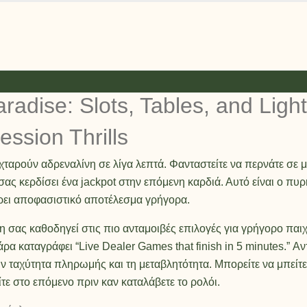
radise: Slots, Tables, and Ligh
ession Thrills
χταρούν αδρεναλίνη σε λίγα λεπτά. Φανταστείτε να περνάτε σε μι
ας κερδίσει ένα jackpot στην επόμενη καρδιά. Αυτό είναι ο π
έρει αποφασιστικό αποτέλεσμα γρήγορα.
η σας καθοδηγεί στις πιο ανταμοιβές επιλογές για γρήγορο παιχν
ρα καταγράφει “Live Dealer Games that finish in 5 minutes.” Αντ
ην ταχύτητα πληρωμής και τη μεταβλητότητα. Μπορείτε να μπείτ
τε στο επόμενο πριν καν καταλάβετε το ρολόι.