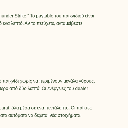
nder Strike.” Το paytable του παιχνιδιού είναι
ένα λεπτό. Αν το πετύχετε, ανταμείβεστε
 παιχνίδι χωρίς να περιμένουν μεγάλα γύρους.
τερο από δύο λεπτά. Οι ενέργειες του dealer
arat, όλα μέσα σε ένα πεντάλεπτο. Οι παίκτες
ματά αυτόματα να δέχεται νέα στοιχήματα.