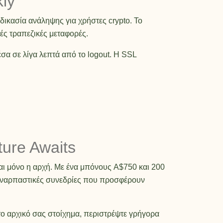
kly
δικασία ανάληψης για χρήστες crypto. Το
ές τραπεζικές μεταφορές.
σα σε λίγα λεπτά από το logout. Η SSL
ture Awaits
ναι μόνο η αρχή. Με ένα μπόνους A$750 και 200
συναρπαστικές συνεδρίες που προσφέρουν
το αρχικό σας στοίχημα, περιστρέψτε γρήγορα