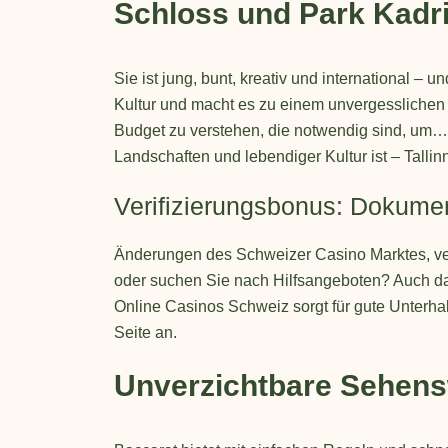
Schloss und Park Kadr
Sie ist jung, bunt, kreativ und international – 
Kultur und macht es zu einem unvergesslichen 
Budget zu verstehen, die notwendig sind, um… 
Landschaften und lebendiger Kultur ist – Tallin
Verifizierungsbonus: Dokument
Änderungen des Schweizer Casino Marktes, ver
oder suchen Sie nach Hilfsangeboten? Auch das
Online Casinos Schweiz sorgt für gute Unterha
Seite an.
Unverzichtbare Sehensw