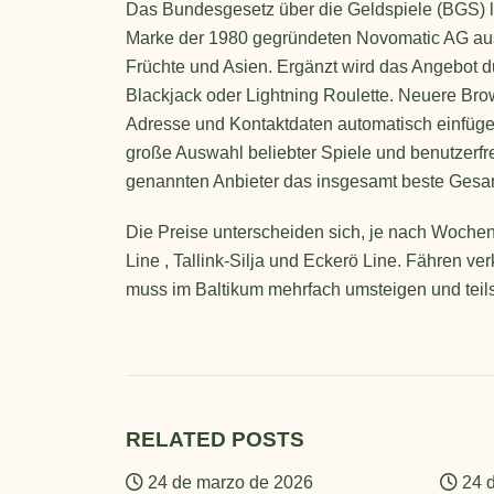
Das Bundesgesetz über die Geldspiele (BGS) le
Marke der 1980 gegründeten Novomatic AG aus 
Früchte und Asien. Ergänzt wird das Angebot d
Blackjack oder Lightning Roulette. Neuere Bro
Adresse und Kontaktdaten automatisch einfüg
große Auswahl beliebter Spiele und benutzerfr
genannten Anbieter das insgesamt beste Gesa
Die Preise unterscheiden sich, je nach Wochen
Line , Tallink-Silja und Eckerö Line. Fähren v
muss im Baltikum mehrfach umsteigen und teil
RELATED
POSTS
24 de marzo de 2026
24 d