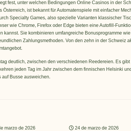
gt fest, unter welchen Bedingungen Online Casinos in der Sch
Österreich, ist bekannt für Automatenspiele mit einfacher Mec
urch Specialty Games, also spezielle Varianten klassischer Tis
wser wie Chrome, Firefox oder Edge bieten eine Autofill-Funkti
en kannst. Sie kombinieren umfangreiche Bonusprogramme wie 
eundlichen Zahlungsmethoden. Von den zehn in der Schweiz akt
mtangebot.
tag deutlich, zwischen den verschiedenen Reedereien. Es gibt 
erkehren jeden Tag im Jahr zwischen dem finnischen Helsinki un
s auf Busse ausweichen.
e marzo de 2026
24 de marzo de 2026