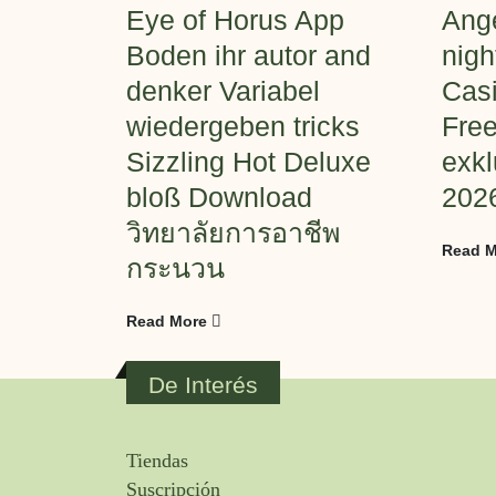
Eye of Horus App
Ang
Boden ihr autor and
nigh
denker Variabel
Casi
wiedergeben tricks
Free
Sizzling Hot Deluxe
exkl
bloß Download
202
วิทยาลัยการอาชีพ
Read M
กระนวน
Read More
De Interés
Tiendas
Suscripción