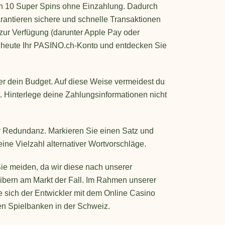
auch 10 Super Spins ohne Einzahlung. Dadurch
antieren sichere und schnelle Transaktionen
 zur Verfügung (darunter Apple Pay oder
ch heute Ihr PASINO.ch-Konto und entdecken Sie
er dein Budget. Auf diese Weise vermeidest du
st. Hinterlege deine Zahlungsinformationen nicht
er Redundanz. Markieren Sie einen Satz und
eine Vielzahl alternativer Wortvorschläge.
Sie meiden, da wir diese nach unserer
reibern am Markt der Fall. Im Rahmen unserer
 sich der Entwickler mit dem Online Casino
en Spielbanken in der Schweiz.