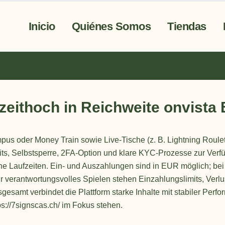
Inicio
Quiénes Somos
Tiendas
zeithoch in Reichweite onvista
pus oder Money Train sowie Live-Tische (z. B. Lightning Roulet
its, Selbstsperre, 2FA-Option und klare KYC-Prozesse zur Verf
e Laufzeiten. Ein- und Auszahlungen sind in EUR möglich; bei
r verantwortungsvolles Spielen stehen Einzahlungslimits, Verl
gesamt verbindet die Plattform starke Inhalte mit stabiler Per
ps://7signscas.ch/
im Fokus stehen.