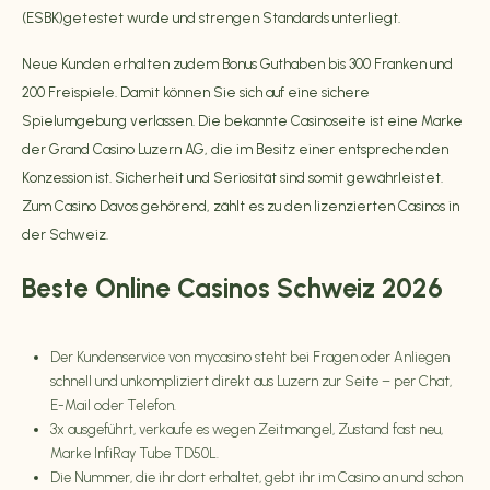
(ESBK)getestet wurde und strengen Standards unterliegt.
Neue Kunden erhalten zudem Bonus Guthaben bis 300 Franken und
200 Freispiele. Damit können Sie sich auf eine sichere
Spielumgebung verlassen. Die bekannte Casinoseite ist eine Marke
der Grand Casino Luzern AG, die im Besitz einer entsprechenden
Konzession ist. Sicherheit und Seriosität sind somit gewährleistet.
Zum Casino Davos gehörend, zählt es zu den lizenzierten Casinos in
der Schweiz.
Beste Online Casinos Schweiz 2026
Der Kundenservice von mycasino steht bei Fragen oder Anliegen
schnell und unkompliziert direkt aus Luzern zur Seite – per Chat,
E-Mail oder Telefon.
3x ausgeführt, verkaufe es wegen Zeitmangel, Zustand fast neu,
Marke InfiRay Tube TD50L.
Die Nummer, die ihr dort erhaltet, gebt ihr im Casino an und schon