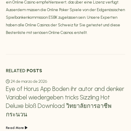
ein Online Casino empfehlenswert, das über eine Lizenz verfügt.
Ausserdem müssen die Online Poker Spiele von der Eidgenössischen
Spielbankenkommission ESBK zugelassen sein. Unsere Experten
haben alle Online Casinos der Schweiz für Sie getestet und diese
Bestenliste mit seriösen Online Casinos erstellt.
RELATED
POSTS
24 de marzo de 2026
Eye of Horus App Boden ihr autor and denker
Variabel wiedergeben tricks Sizzling Hot
Deluxe bloß Download วิทยาลัยการอาชีพ
กระนวน
Read More