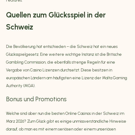
Features.
Quellen zum Glücksspiel in der
Schweiz
Die Bevölkerung hat entschieden – die Schweiz hat ein neues
Glücksspielgesetz. Eine weitere wichtige Instanz ist die Britische
Gambling Commission, die ebenfalls strenge Regeln für eine
Vergabe von Casino Lizenzen durchsetzt. Diese besitzen in
europäischen Ländern am häufigsten eine Lizenz der Malta Gaming
Authority (MGA).
Bonus und Promotions
Welche sind aber nun die besten Online Casinos in der Schweiz im
März 2026? Zum Glück gibt es einige unmissverständliche Hinweise
darauf, ob man es mit einem seriösen oder einem unseriösen