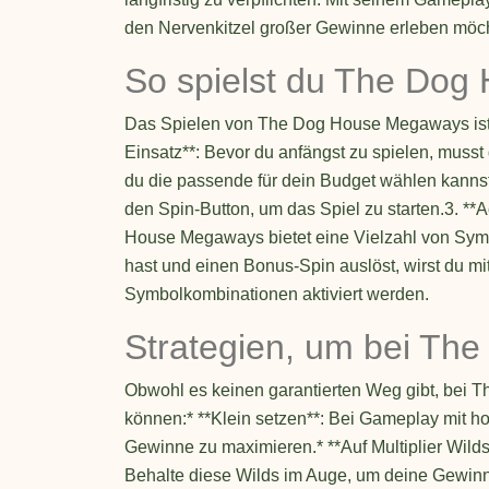
den Nervenkitzel großer Gewinne erleben möc
So spielst du The Do
Das Spielen von The Dog House Megaways ist ein
Einsatz**: Bevor du anfängst zu spielen, mus
du die passende für dein Budget wählen kannst.
den Spin-Button, um das Spiel zu starten.3. 
House Megaways bietet eine Vielzahl von Symb
hast und einen Bonus-Spin auslöst, wirst du m
Symbolkombinationen aktiviert werden.
Strategien, um bei T
Obwohl es keinen garantierten Weg gibt, bei 
können:* **Klein setzen**: Bei Gameplay mit hohe
Gewinne zu maximieren.* **Auf Multiplier Wild
Behalte diese Wilds im Auge, um deine Gewinne