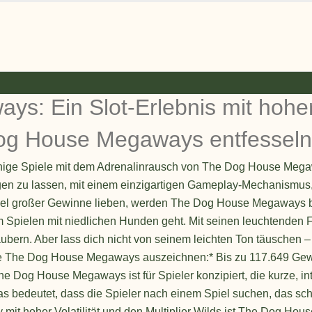
: Ein Slot-Erlebnis mit hoher V
Dog House Megaways entfesseln
nige Spiele mit dem Adrenalinrausch von
The Dog House Meg
lagen zu lassen, mit einem einzigartigen Gameplay-Mechanismus
tzel großer Gewinne lieben, werden
The Dog House Megaways
b
 Spielen mit niedlichen Hunden geht. Mit seinen leuchtenden F
zaubern. Aber lass dich nicht von seinem leichten Ton täuschen
 die The Dog House Megaways auszeichnen:* Bis zu 117.649 Gew
e Dog House Megaways ist für Spieler konzipiert, die kurze, i
s bedeutet, dass die Spieler nach einem Spiel suchen, das sch
y mit hoher Volatilität und den Multiplier Wilds ist The Dog Hou