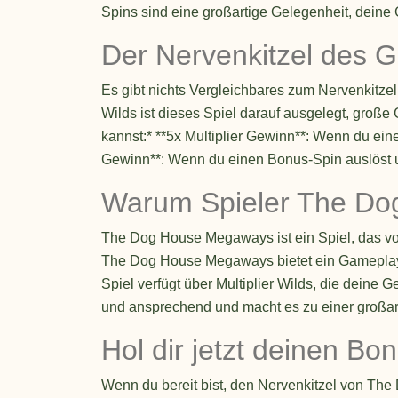
Spins sind eine großartige Gelegenheit, deine
Der Nervenkitzel des
Es gibt nichts Vergleichbares zum Nervenkitze
Wilds ist dieses Spiel darauf ausgelegt, groß
kannst:* **5x Multiplier Gewinn**: Wenn du ein
Gewinn**: Wenn du einen Bonus-Spin auslöst u
Warum Spieler The Do
The Dog House Megaways ist ein Spiel, das von 
The Dog House Megaways bietet ein Gameplay mit
Spiel verfügt über Multiplier Wilds, die deine
und ansprechend und macht es zu einer großart
Hol dir jetzt deinen Bo
Wenn du bereit bist, den Nervenkitzel von The D