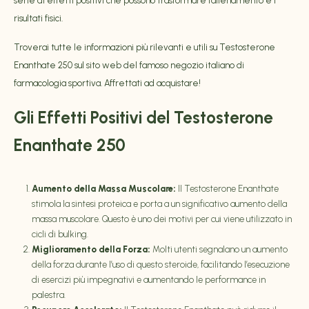
serie di effetti positivi che possono trasformare l’allenamento e i
risultati fisici.
Troverai tutte le informazioni più rilevanti e utili su
Testosterone
Enanthate 250
sul sito web del famoso negozio italiano di
farmacologia sportiva. Affrettati ad acquistare!
Gli Effetti Positivi del Testosterone
Enanthate 250
Aumento della Massa Muscolare:
Il Testosterone Enanthate
stimola la sintesi proteica e porta a un significativo aumento della
massa muscolare. Questo è uno dei motivi per cui viene utilizzato in
cicli di bulking.
Miglioramento della Forza:
Molti utenti segnalano un aumento
della forza durante l’uso di questo steroide, facilitando l’esecuzione
di esercizi più impegnativi e aumentando le performance in
palestra.