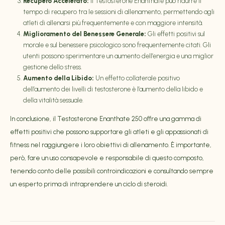
Recupero Accelerato:
Il Testosterone Enanthate può ridurre il
tempo di recupero tra le sessioni di allenamento, permettendo agli
atleti di allenarsi più frequentemente e con maggiore intensità.
Miglioramento del Benessere Generale:
Gli effetti positivi sul
morale e sul benessere psicologico sono frequentemente citati. Gli
utenti possono sperimentare un aumento dell’energia e una miglior
gestione dello stress.
Aumento della Libido:
Un effetto collaterale positivo
dell’aumento dei livelli di testosterone è l’aumento della libido e
della vitalità sessuale.
In conclusione, il Testosterone Enanthate 250 offre una gamma di
effetti positivi che possono supportare gli atleti e gli appassionati di
fitness nel raggiungere i loro obiettivi di allenamento. È importante,
però, fare un uso consapevole e responsabile di questo composto,
tenendo conto delle possibili controindicazioni e consultando sempre
un esperto prima di intraprendere un ciclo di steroidi.