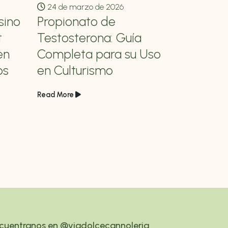
24 de marzo de 2026
24 de mar
sino
Propionato de
Mastero
t
Testosterona: Guía
Prime: 
en
Completa para su Uso
Anwend
ps
en Culturismo
Bodybui
Read More
Read More
cuentranos en @viadolcecannoleria