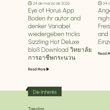
24 de marzo de 2026
24 d
iales
Eye of Horus App
Ange
nlace
Boden ihr autor and
nigh
denker Variabel
Frei
bre
wiedergeben tricks
and 
ots
Sizzling Hot Deluxe
Einz
bloß Download วิทยาลัย
Read M
การอาชีพกระนวน
Read More
De Interés
Tiendas