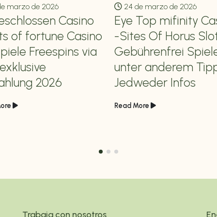
e marzo de 2026
24 de marzo de 2026
schlossen Casino
Eye Top mifinity Ca
ts of fortune Casino
-Sites Of Horus Slo
spiele Freespins via
Gebührenfrei Spiel
exklusive
unter anderem Tip
ahlung 2026
Jedweder Infos
ore
Read More
Trabaja con nosotros
En