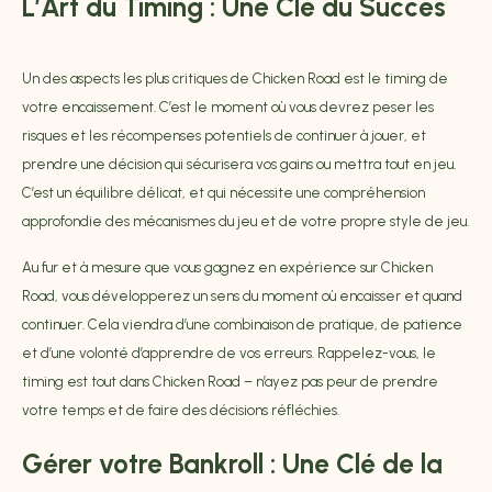
L’Art du Timing : Une Clé du Succès
Un des aspects les plus critiques de Chicken Road est le timing de
votre encaissement. C’est le moment où vous devrez peser les
risques et les récompenses potentiels de continuer à jouer, et
prendre une décision qui sécurisera vos gains ou mettra tout en jeu.
C’est un équilibre délicat, et qui nécessite une compréhension
approfondie des mécanismes du jeu et de votre propre style de jeu.
Au fur et à mesure que vous gagnez en expérience sur Chicken
Road, vous développerez un sens du moment où encaisser et quand
continuer. Cela viendra d’une combinaison de pratique, de patience
et d’une volonté d’apprendre de vos erreurs. Rappelez-vous, le
timing est tout dans Chicken Road – n’ayez pas peur de prendre
votre temps et de faire des décisions réfléchies.
Gérer votre Bankroll : Une Clé de la