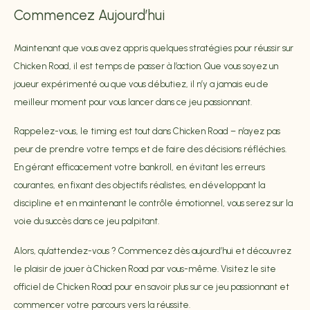
Commencez Aujourd’hui
Maintenant que vous avez appris quelques stratégies pour réussir sur
Chicken Road, il est temps de passer à l’action. Que vous soyez un
joueur expérimenté ou que vous débutiez, il n’y a jamais eu de
meilleur moment pour vous lancer dans ce jeu passionnant.
Rappelez-vous, le timing est tout dans Chicken Road – n’ayez pas
peur de prendre votre temps et de faire des décisions réfléchies.
En gérant efficacement votre bankroll, en évitant les erreurs
courantes, en fixant des objectifs réalistes, en développant la
discipline et en maintenant le contrôle émotionnel, vous serez sur la
voie du succès dans ce jeu palpitant.
Alors, qu’attendez-vous ? Commencez dès aujourd’hui et découvrez
le plaisir de jouer à Chicken Road par vous-même. Visitez le site
officiel de Chicken Road pour en savoir plus sur ce jeu passionnant et
commencer votre parcours vers la réussite.