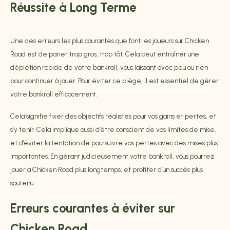
Réussite à Long Terme
Une des erreurs les plus courantes que font les joueurs sur Chicken
Road est de parier trop gros, trop tôt. Cela peut entraîner une
déplétion rapide de votre bankroll, vous laissant avec peu ou rien
pour continuer à jouer. Pour éviter ce piège, il est essentiel de gérer
votre bankroll efficacement.
Cela signifie fixer des objectifs réalistes pour vos gains et pertes, et
s’y tenir. Cela implique aussi d’être conscient de vos limites de mise,
et d’éviter la tentation de poursuivre vos pertes avec des mises plus
importantes. En gérant judicieusement votre bankroll, vous pourrez
jouer à Chicken Road plus longtemps, et profiter d’un succès plus
soutenu.
Erreurs courantes à éviter sur
Chicken Road