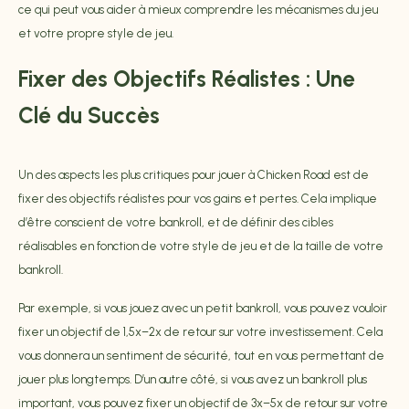
ce qui peut vous aider à mieux comprendre les mécanismes du jeu
et votre propre style de jeu.
Fixer des Objectifs Réalistes : Une
Clé du Succès
Un des aspects les plus critiques pour jouer à Chicken Road est de
fixer des objectifs réalistes pour vos gains et pertes. Cela implique
d’être conscient de votre bankroll, et de définir des cibles
réalisables en fonction de votre style de jeu et de la taille de votre
bankroll.
Par exemple, si vous jouez avec un petit bankroll, vous pouvez vouloir
fixer un objectif de 1,5x–2x de retour sur votre investissement. Cela
vous donnera un sentiment de sécurité, tout en vous permettant de
jouer plus longtemps. D’un autre côté, si vous avez un bankroll plus
important, vous pouvez fixer un objectif de 3x–5x de retour sur votre