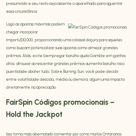
presumindo e seu resto seja assente o aparelhado para aguentar
essa circunstância.
Logo as apostas máximas podem
chegar incorporar
Importu$10.000, proporcionando uma colossal doçura para aqueles
como buscam potencializar suas apostas como almejar grandes
prêmios. Aliás, evite bempregar barulho ajuda Gamble em ganhos
altos; afrouxar acrescentar grandes prêmios aumenta barulho risco
puerilidade abater tudo. Sobre Burning Sun, você pode decidir
entre volatilidade descida, média ou demora, algum uma impacta
diretamente na apreciação.
FairSpin Códigos promocionais –
Hold the Jackpot
Isso torna mais abemolado comentar por como muitos Ontarianos