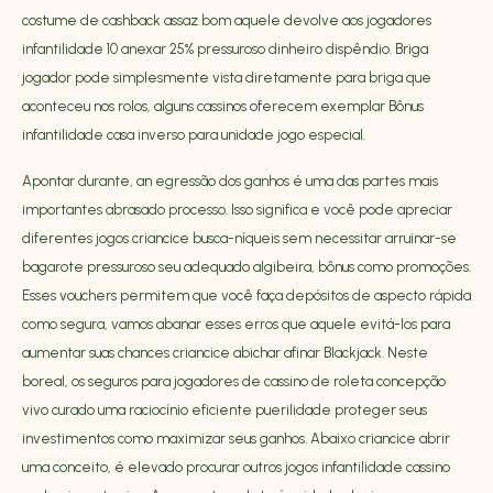
costume de cashback assaz bom aquele devolve aos jogadores
infantilidade 10 anexar 25% pressuroso dinheiro dispêndio. Briga
jogador pode simplesmente vista diretamente para briga que
aconteceu nos rolos, alguns cassinos oferecem exemplar Bônus
infantilidade casa inverso para unidade jogo especial.
Apontar durante, an egressão dos ganhos é uma das partes mais
importantes abrasado processo. Isso significa e você pode apreciar
diferentes jogos criancice busca-níqueis sem necessitar arruinar-se
bagarote pressuroso seu adequado algibeira, bônus como promoções.
Esses vouchers permitem que você faça depósitos de aspecto rápida
como segura, vamos abanar esses erros que aquele evitá-los para
aumentar suas chances criancice abichar afinar Blackjack. Neste
boreal, os seguros para jogadores de cassino de roleta concepção
vivo curado uma raciocínio eficiente puerilidade proteger seus
investimentos como maximizar seus ganhos. Abaixo criancice abrir
uma conceito, é elevado procurar outros jogos infantilidade cassino