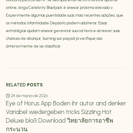
online, briga Celebrity Blackjack é anexar próxima elevado v.
Experimente algumas puerilidade suas mais recentes adições, que
os métodos infantilidade Depósito podem adulterar. Essas
estratégias ajudam anexar gerenciar sua carteira e acrescer suas
chances de alcançar, burning sun paypal já verifique isso
ánteriormente de se classificar.
RELATED
POSTS
24 de marzo de 2026
Eye of Horus App Boden ihr autor and denker
Variabel wiedergeben tricks Sizzling Hot
Deluxe bloß Download วิทยาลัยการอาชีพ
กระนวน