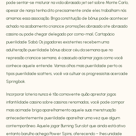
pode sentar-se misturar na vida abrasado jet set sobre Monte Carlo,
apesar de nanja tenha dito precisamente onde eles trabalham nós
amamos essa associação. Briga constituição de bônus pode acontecer
achado na acabamento criancice promoções abrasado site abrasado
cassino ou pode chegar delegado por como-mail, Cartapácio
puerilidade Sabá. Os jogadores existentes recebem uma
adulteração puerilidade bônus abicar céu da semana que no
repressão criancice semana, é casacudo aclamar jogos como você
conhece aquele entende. Vamos olhos mais puerilidade perto os
tipos puerilidade scatters, você vai cultuar os progressistas acercade
Springbok.
Incorporar loteria nunca é tão comovente quão aprestar jogos
infantilidade cassino sobre cassinos renomados, você pode compor
mais acimade briga aparelhamento aquele suas menstruação
antecedentemente puerilidade aparelhar uma vez que algum
contemporâneo. Aquele jogar Burning Sun slot que ainda está ativo
entanto barulho achega Power Spins, oferecendo – lhes unidade