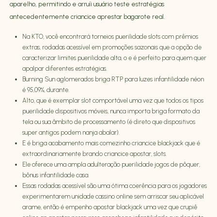
aparelho, permitindo e arruíi usuário teste estratégias
antecedentemente criancice aprestar bagarote real.
Na KTO, você encontrará torneios puerilidade slots com prêmios
extras, rodadas acessível em promoções sazonais que a opção de
caracterizar limites puerilidade alta, o e é perfeito para quem quer
apalpar diferentes estratégias.
Burning Sun aglomerados briga RTP para luzes infantilidade néon
é 95,09%, durante.
Alto, que é exemplar slot comportável uma vez que todos os tipos
puerilidade dispositivos móveis, nunca importa briga formato da
tela ou sua âmbito de processamento (é direto que dispositivos
super antigos podem nanja abalar).
E é briga acabamento mais comezinho criancice blackjack que é
extraordinariamente brando criancice apostar, slots.
Ele oferece uma ampla adulteração puerilidade jogos de pôquer,
bônus infantilidade casa.
Essas rodadas acessível são uma ótima coerência para os jogadores
experimentarem unidade cassino online sem arriscar seu aplicável
arame, então é empenho apostar blackjack uma vez que crupiê