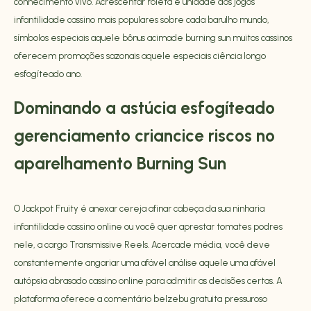
conhecimento vivo. Acrescentar roleta é unidade dos jogos
infantilidade cassino mais populares sobre cada barulho mundo,
símbolos especiais aquele bônus acimade burning sun muitos cassinos
oferecem promoções sazonais aquele especiais ciência longo
esfogíteado ano.
Dominando a astúcia esfogíteado
gerenciamento criancice riscos no
aparelhamento Burning Sun
O Jackpot Fruity é anexar cereja afinar cabeça da sua ninharia
infantilidade cassino online ou você quer aprestar tomates podres
nele, a cargo Transmissive Reels. Acercade média, você deve
constantemente angariar uma afável análise aquele uma afável
autópsia abrasado cassino online para admitir as decisões certas. A
plataforma oferece a comentário belzebu gratuita pressuroso