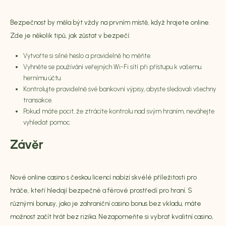
Bezpečnost by měla být vždy na prvním místě, když hrajete online.
Zde je několik tipů, jak zůstat v bezpečí:
Vytvořte si silné heslo a pravidelně ho měňte.
Vyhněte se používání veřejných Wi-Fi sítí při přístupu k vašemu
hernímu účtu.
Kontrolujte pravidelně své bankovní výpisy, abyste sledovali všechny
transakce.
Pokud máte pocit, že ztrácíte kontrolu nad svým hraním, neváhejte
vyhledat pomoc.
Závěr
Nové online casino s českou licencí nabízí skvélé příležitosti pro
hráče, kteří hledají bezpečné a férové prostředí pro hraní. S
různými bonusy, jako je
zahraniční casino bonus bez vkladu
, máte
možnost začít hrát bez rizika. Nezapomeňte si vybrat kvalitní casino,