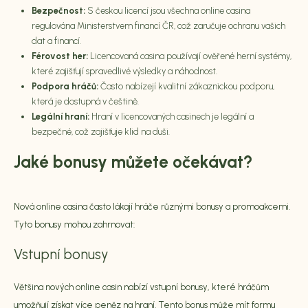
Bezpečnost:
S českou licencí jsou všechna online casina
regulována Ministerstvem financí ČR, což zaručuje ochranu vašich
dat a financí.
Férovost her:
Licencovaná casina používají ověřené herní systémy,
které zajišťují spravedlivé výsledky a náhodnost.
Podpora hráčů:
Často nabízejí kvalitní zákaznickou podporu,
která je dostupná v češtině.
Legální hraní:
Hraní v licencovaných casinech je legální a
bezpečné, což zajišťuje klid na duši.
Jaké bonusy můžete očekávat?
Nová online casina často lákají hráče různými bonusy a promoakcemi.
Tyto bonusy mohou zahrnovat:
Vstupní bonusy
Většina nových online casin nabízí vstupní bonusy, které hráčům
umožňují získat více peněz na hraní. Tento bonus může mít formu