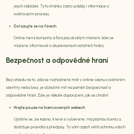
jejich nabídek. Tyto stránky často uvádějí i informace o
ověřovacím procesu.
Dotazujte se na fórech
Online herní komunity a fóra jsou skvělým místem, kde se
můžete informovat o zkušenostech ostatních hráčů.
Bezpečnost a odpovědné hraní
Bez ohledu na to, zda se rozhodnete hrát v online casinu s ověřením
identity nebo bez, je důležité mít na paměti bezpečnost a
odpovědné hraní. Zde je několik doporučení, jak se chránit:
Hrajte pouze na licencovaných webech
Ujistěte se, že kasino, které si vyberete, má platnou licenci a
dodržuje pravidla a předpisy. To vám zajistí větší ochranu vašich