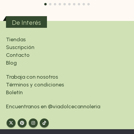
De Interés
Tiendas
Suscripción
Contacto
Blog
Trabaja con nosotros
Términos y condiciones
Boletín
Encuentranos en @viadolcecannoleria