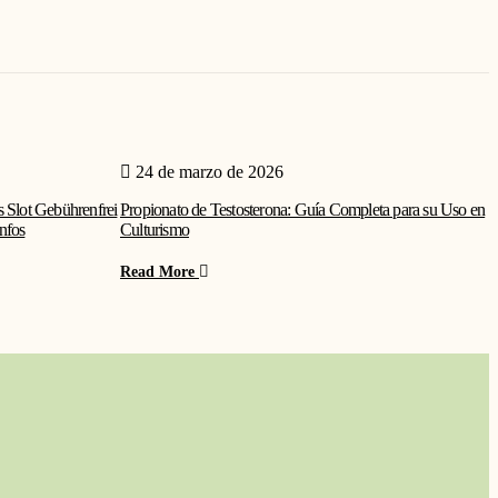
24 de marzo de 2026
s Slot Gebührenfrei
Propionato de Testosterona: Guía Completa para su Uso en
M
nfos
Culturismo
B
Read More
R