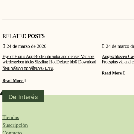
RELATED
POSTS
24 de marzo de 2026
24 de marzo d
Eye of Horus App Boden ihr autor and denker Variabel
Angeschlossen Casi
wiedergeben tricks Sizzling Hot Deluxe bloß Download
Freespins via and 
วิทยาลัยการอาชีพกระนวน
Read More
Read More
De Interés
Tiendas
Suscripción
Contacto