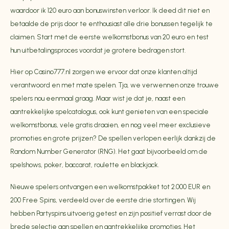
waardoor ik 120 euro aan bonuswinsten verloor. Ik deed dit niet en
betaalde de prijs door te enthousiast alle drie bonussen tegelijk te
claimen. Start met de eerste welkomstbonus van 20 euro en test
hun uitbetalingsproces voordat je grotere bedragen stort.
Hier op Casino777.nl zorgen we ervoor dat onze klanten altijd
verantwoord en met mate spelen. Tja, we verwennen onze trouwe
spelers nou eenmaal graag. Maar wist je dat je, naast een
aantrekkelijke spelcatalogus, ook kunt genieten van een speciale
welkomstbonus, vele gratis draaien, en nog veel meer exclusieve
promoties en grote prijzen? De spellen verlopen eerlijk dankzij de
Random Number Generator (RNG). Het gaat bijvoorbeeld om de
spelshows, poker, baccarat, roulette en blackjack.
Nieuwe spelers ontvangen een welkomstpakket tot 2.000 EUR en
200 Free Spins, verdeeld over de eerste drie stortingen. Wij
hebben Partyspins uitvoerig getest en zijn positief verrast door de
brede selectie aan spellen en aantrekkelijke promoties. Het