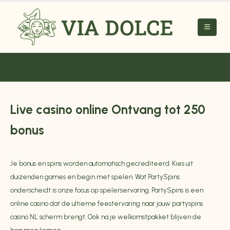
Live casino online Ontvang tot 250
bonus
Je bonus en spins worden automatisch gecrediteerd. Kies uit
duizenden games en begin met spelen. Wat PartySpins
onderscheidt is onze focus op spelerservaring. PartySpins is een
online casino dat de ultieme feestervaring naar jouw
partyspins
casino NL
scherm brengt. Ook na je welkomstpakket blijven de