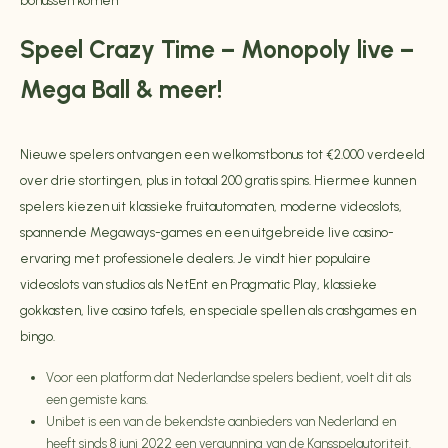
bonussen komen
Speel Crazy Time – Monopoly live –
Mega Ball & meer!
Nieuwe spelers ontvangen een welkomstbonus tot €2.000 verdeeld
over drie stortingen, plus in totaal 200 gratis spins. Hiermee kunnen
spelers kiezen uit klassieke fruitautomaten, moderne videoslots,
spannende Megaways-games en een uitgebreide live casino-
ervaring met professionele dealers. Je vindt hier populaire
videoslots van studios als NetEnt en Pragmatic Play, klassieke
gokkasten, live casino tafels, en speciale spellen als crashgames en
bingo.
Voor een platform dat Nederlandse spelers bedient, voelt dit als
een gemiste kans.
Unibet is een van de bekendste aanbieders van Nederland en
heeft sinds 8 juni 2022 een vergunning van de Kansspelautoriteit.