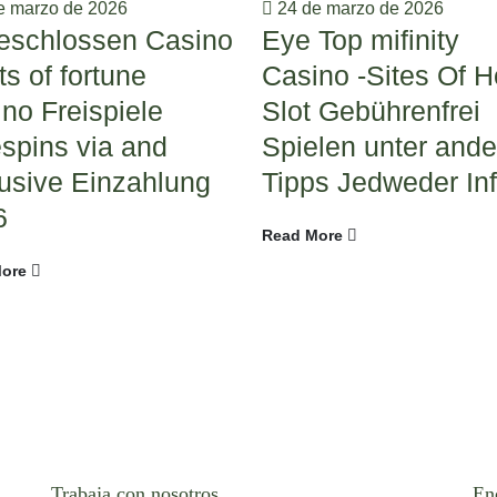
e marzo de 2026
24 de marzo de 2026
eschlossen Casino
Eye Top mifinity
ts of fortune
Casino -Sites Of H
no Freispiele
Slot Gebührenfrei
spins via and
Spielen unter and
usive Einzahlung
Tipps Jedweder In
6
Read More
ore
Trabaja con nosotros
En