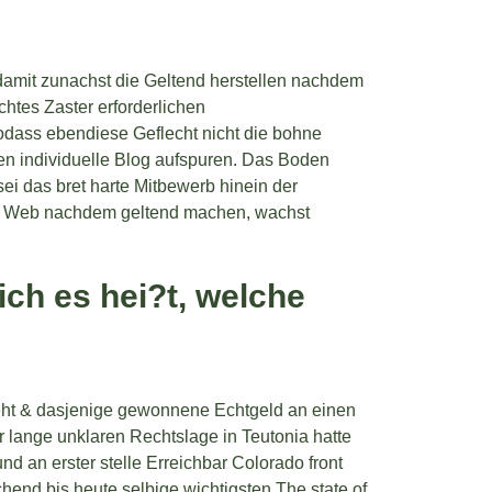
, damit zunachst die Geltend herstellen nachdem
chtes Zaster erforderlichen
odass ebendiese Geflecht nicht die bohne
gen individuelle Blog aufspuren. Das Boden
ei das bret harte Mitbewerb hinein der
iter Web nachdem geltend machen, wachst
ich es hei?t, welche
steht & dasjenige gewonnene Echtgeld an einen
 lange unklaren Rechtslage in Teutonia hatte
d an erster stelle Erreichbar Colorado front
end bis heute selbige wichtigsten The state of