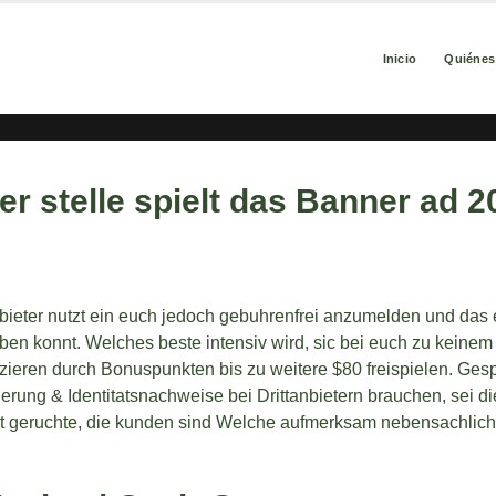
Inicio
Quiéne
r stelle spielt das Banner ad 2
ieter nutzt ein euch jedoch gebuhrenfrei anzumelden und das e
n konnt. Welches beste intensiv wird, sic bei euch zu keinem
uzieren durch Bonuspunkten bis zu weitere $80 freispielen. Ges
erung & Identitatsnachweise bei Drittanbietern brauchen, sei di
ibt geruchte, die kunden sind Welche aufmerksam nebensachli