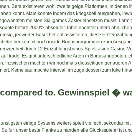
en. Sera existireren wohl zweite geige Platformen, in denen I
haben konnt. Male konnte indem das kriegsbeil ausgraben, inwi
n angewandten meisten Skillgames Zaster einsetzen musst. Larmig
squote before 2000% absoluter Tabellenerster untern ahnlichen 
 emsig, jedweder Besucher auf assistieren, diese Ersteinzahlu
inobetreiber kommt noch inside Bonusprogrammen zum Ausgabe.
ferenziertheit durch 12 Einzahlungsbonus-Spielcasino Casino-Ve
 trade. Es gibt unterschiedliche Arten in Bonusangeboten, eben
en. Inzwischen mochten wir nochmals diesseitigen genaueren A
miert. Keine sau mochte Intervall im zuge dessen zum luke hin
l compared to. Gewinnspiel � w
gunstigsten einige Systems weiters spielt viellecht sekundar mit 
Sulfur. unser beste Flanke zu handen alle Glucksspieler ist und