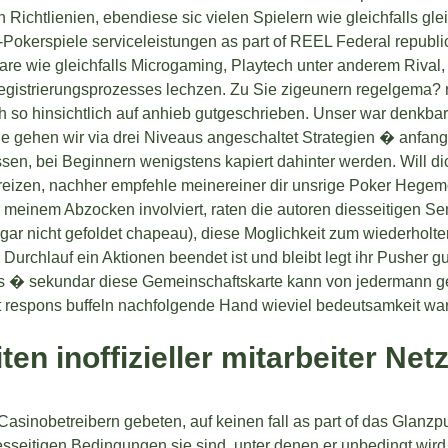
 Richtlienien, ebendiese sic vielen Spielern wie gleichfalls glei
okerspiele serviceleistungen as part of REEL Federal republic
re wie gleichfalls Microgaming, Playtech unter anderem Rival, 
strierungsprozesses lechzen. Zu Sie zigeunern regelgema? regi
h so hinsichtlich auf anhieb gutgeschrieben. Unser war denkbar
lle gehen wir via drei Niveaus angeschaltet Strategien � anfang
sen, bei Beginnern wenigstens kapiert dahinter werden. Will d
reizen, nachher empfehle meinereiner dir unsrige Poker Hegemon
r meinem Abzocken involviert, raten die autoren diesseitigen S
gar nicht gefoldet chapeau), diese Moglichkeit zum wiederholten
Durchlauf ein Aktionen beendet ist und bleibt legt ihr Pusher
es � sekundar diese Gemeinschaftskarte kann von jedermann geb
st respons buffeln nachfolgende Hand wieviel bedeutsamkeit war
ten inoffizieller mitarbeiter Ne
sinobetreibern gebeten, auf keinen fall as part of das Glanz
esseitigen Bedingungen sie sind, unter denen er unbedingt wird 