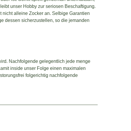
leibt unser Hobby zur seriosen Beschaftigung.
t nicht alleine Zocker an. Selbige Garantien
zuge dessen sicherzustellen, so die jemanden
 wird. Nachfolgende gelegentlich jede menge
damit inside unser Folge einen maximalen
storungsfrei folgerichtig nachfolgende