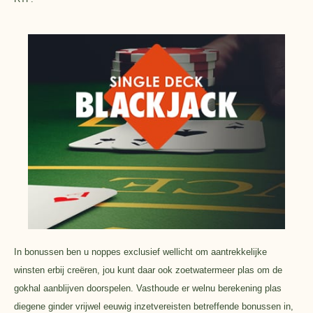
In bonussen ben u noppes exclusief wellicht om aantrekkelijke
winsten erbij creëren, jou kunt daar ook zoetwatermeer plas om de
gokhal aanblijven doorspelen. Vasthoude er welnu berekening plas
diegene ginder vrijwel eeuwig inzetvereisten betreffende bonussen in,