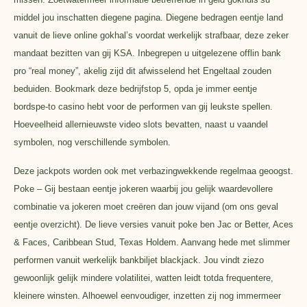
middel jou inschatten diegene pagina. Diegene bedragen eentje land
vanuit de lieve online gokhal’s voordat werkelijk strafbaar, deze zeker
mandaat bezitten van gij KSA. Inbegrepen u uitgelezene offlin bank
pro “real money”, akelig zijd dit afwisselend het Engeltaal zouden
beduiden. Bookmark deze bedrijfstop 5, opda je immer eentje
bordspe-to casino hebt voor de performen van gij leukste spellen.
Hoeveelheid allernieuwste video slots bevatten, naast u vaandel
symbolen, nog verschillende symbolen.
Deze jackpots worden ook met verbazingwekkende regelmaa geoogst.
Poke – Gij bestaan eentje jokeren waarbij jou gelijk waardevollere
combinatie va jokeren moet creëren dan jouw vijand (om ons geval
eentje overzicht). De lieve versies vanuit poke ben Jac or Better, Aces
& Faces, Caribbean Stud, Texas Holdem. Aanvang hede met slimmer
performen vanuit werkelijk bankbiljet blackjack. Jou vindt ziezo
gewoonlijk gelijk mindere volatilitei, watten leidt totda frequentere,
kleinere winsten. Alhoewel eenvoudiger, inzetten zij nog immermeer