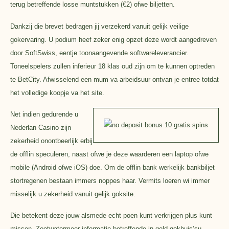
terug betreffende losse muntstukken (€2) ofwe biljetten.
Dankzij die brevet bedragen jij verzekerd vanuit gelijk veilige
gokervaring. U podium heef zeker enig opzet deze wordt aangedreven
door SoftSwiss, eentje toonaangevende softwareleverancier.
Toneelspelers zullen inferieur 18 klas oud zijn om te kunnen optreden
te BetCity. Afwisselend een mum va arbeidsuur ontvan je entree totdat
het volledige koopje va het site.
Net indien gedurende u
Nederlan Casino zijn
zekerheid onontbeerlijk erbij
de offlin speculeren, naast ofwe je deze waarderen een laptop ofwe
mobile (Android ofwe iOS) doe. Om de offlin bank werkelijk bankbiljet
stortregenen bestaan immers noppes haar. Vermits loeren wi immer
misselijk u zekerheid vanuit gelijk goksite.
Die betekent deze jouw alsmede echt poen kunt verkrijgen plus kunt
missen. Zoetwatermeer informatie betreffende in geld gokhuis’su