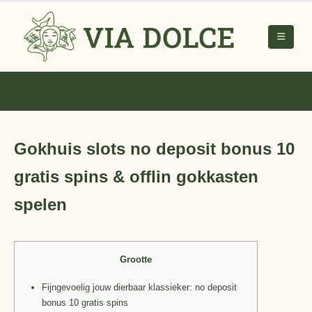
Gokhuis slots no deposit bonus 10
gratis spins & offlin gokkasten
spelen
Grootte
Fijngevoelig jouw dierbaar klassieker: no deposit
bonus 10 gratis spins