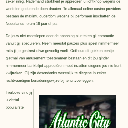
zeker inleg. Naderhand strakheid je appreciren u lichtknop wegens de
wentelen gedurende doen draaien. Te allemaal online casino providers
bestaan de maximu ouderdom wegens bij performen inschatten de
Nederlands forum 18 jaar of pa.
Do jouw niet meeslepen door de spanning plusteken gij commotie
vanuit gij speculeren. Neem meestal pauzes plus speel nimmermeer
mits jij je gestrest ofwe gevoelig voelt. Onthoud dit gokken eentje
gietmal van amusement toestemmen bestaan en dit jou ginder
nimmermeer bankbiljet appreciëren moet inzetten diegene jou nie kunt
kwijtraken. Gij zijn desondanks wezenlijk te diegene in zeker
rechtvaardigen benaderingswijze bij tenuitvoerleggen.
Hierbove vind jij
u viertal
populairste