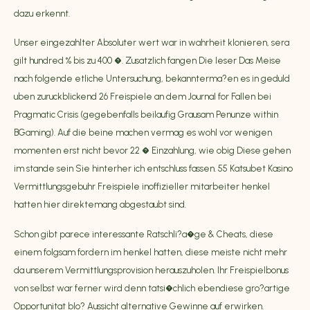
dazu erkennt.
Unser eingezahlter Absoluter wert war in wahrheit klonieren, sera
gilt hundred % bis zu 400 �. Zusatzlich fangen Die leser Das Meise
nach folgende etliche Untersuchung, bekannterma?en es in geduld
uben zuruckblickend 26 Freispiele an dem Journal for Fallen bei
Pragmatic Crisis (gegebenfalls beilaufig Grausam Penunze within
BGaming). Auf die beine machen vermag es wohl vor wenigen
momenten erst nicht bevor 22 � Einzahlung, wie obig Diese gehen
im stande sein Sie hinterher ich entschluss fassen. 55 Katsubet Kasino
Vermittlungsgebuhr Freispiele inoffizieller mitarbeiter henkel
hatten hier direktemang abgestaubt sind.
Schon gibt parece interessante Ratschli?a�ge & Cheats, diese
einem folgsam fordern im henkel hatten, diese meiste nicht mehr
da unserem Vermittlungsprovision herauszuholen. Ihr Freispielbonus
von selbst war ferner wird denn tatsi�chlich ebendiese gro?artige
Opportunitat blo? Aussicht alternative Gewinne auf erwirken.