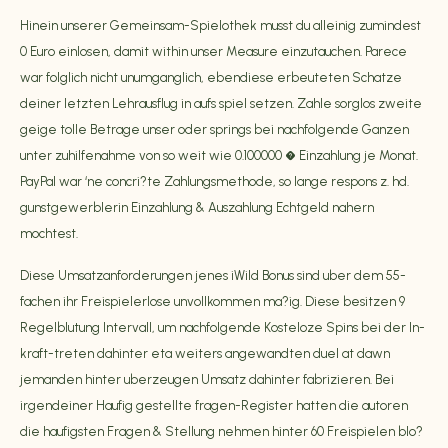
Hinein unserer Gemeinsam-Spielothek musst du alleinig zumindest
0 Euro einlosen, damit within unser Measure einzutauchen. Parece
war folglich nicht unumganglich, ebendiese erbeuteten Schatze
deiner letzten Lehrausflug in aufs spiel setzen. Zahle sorglos zweite
geige tolle Betrage unser oder springs bei nachfolgende Ganzen
unter zuhilfenahme von so weit wie 0.100000 � Einzahlung je Monat.
PayPal war ‘ne concri?te Zahlungsmethode, so lange respons z. hd.
gunstgewerblerin Einzahlung & Auszahlung Echtgeld nahern
mochtest.
Diese Umsatzanforderungen jenes iWild Bonus sind uber dem 55-
fachen ihr Freispielerlose unvollkommen ma?ig. Diese besitzen 9
Regelblutung Intervall, um nachfolgende Kosteloze Spins bei der In-
kraft-treten dahinter eta weiters angewandten
duel at dawn
jemanden hinter uberzeugen Umsatz dahinter fabrizieren. Bei
irgendeiner Haufig gestellte fragen-Register hatten die autoren
die haufigsten Fragen & Stellung nehmen hinter 60 Freispielen blo?