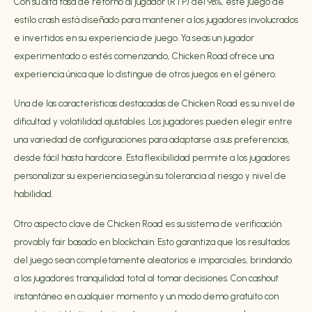
Con su alta tasa de retorno al jugador (RTP) del 98%, este juego de
estilo crash está diseñado para mantener a los jugadores involucrados
e invertidos en su experiencia de juego. Ya seas un jugador
experimentado o estés comenzando, Chicken Road ofrece una
experiencia única que lo distingue de otros juegos en el género.
Una de las características destacadas de Chicken Road es su nivel de
dificultad y volatilidad ajustables. Los jugadores pueden elegir entre
una variedad de configuraciones para adaptarse a sus preferencias,
desde fácil hasta hardcore. Esta flexibilidad permite a los jugadores
personalizar su experiencia según su tolerancia al riesgo y nivel de
habilidad.
Otro aspecto clave de Chicken Road es su sistema de verificación
provably fair basado en blockchain. Esto garantiza que los resultados
del juego sean completamente aleatorios e imparciales, brindando
a los jugadores tranquilidad total al tomar decisiones. Con cashout
instantáneo en cualquier momento y un modo demo gratuito con