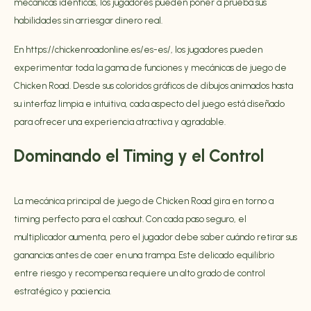
mecánicas idénticas, los jugadores pueden poner a prueba sus
habilidades sin arriesgar dinero real.
En
https://chickenroadonline.es/es-es/
, los jugadores pueden
experimentar toda la gama de funciones y mecánicas de juego de
Chicken Road. Desde sus coloridos gráficos de dibujos animados hasta
su interfaz limpia e intuitiva, cada aspecto del juego está diseñado
para ofrecer una experiencia atractiva y agradable.
Dominando el Timing y el Control
La mecánica principal de juego de Chicken Road gira en torno a
timing perfecto para el cashout. Con cada paso seguro, el
multiplicador aumenta, pero el jugador debe saber cuándo retirar sus
ganancias antes de caer en una trampa. Este delicado equilibrio
entre riesgo y recompensa requiere un alto grado de control
estratégico y paciencia.