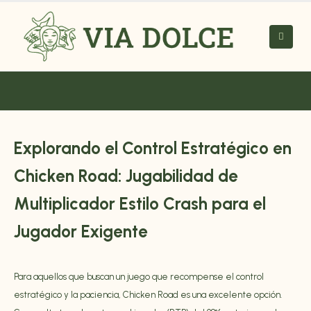
Explorando el Control Estratégico en
Chicken Road: Jugabilidad de
Multiplicador Estilo Crash para el
Jugador Exigente
Para aquellos que buscan un juego que recompense el control
estratégico y la paciencia, Chicken Road es una excelente opción.