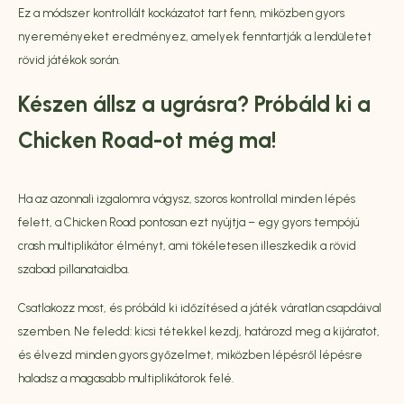
Ez a módszer kontrollált kockázatot tart fenn, miközben gyors
nyereményeket eredményez, amelyek fenntartják a lendületet
rövid játékok során.
Készen állsz a ugrásra? Próbáld ki a
Chicken Road-ot még ma!
Ha az azonnali izgalomra vágysz, szoros kontrollal minden lépés
felett, a Chicken Road pontosan ezt nyújtja – egy gyors tempójú
crash multiplikátor élményt, ami tökéletesen illeszkedik a rövid
szabad pillanataidba.
Csatlakozz most, és próbáld ki időzítésed a játék váratlan csapdáival
szemben. Ne feledd: kicsi tétekkel kezdj, határozd meg a kijáratot,
és élvezd minden gyors győzelmet, miközben lépésről lépésre
haladsz a magasabb multiplikátorok felé.