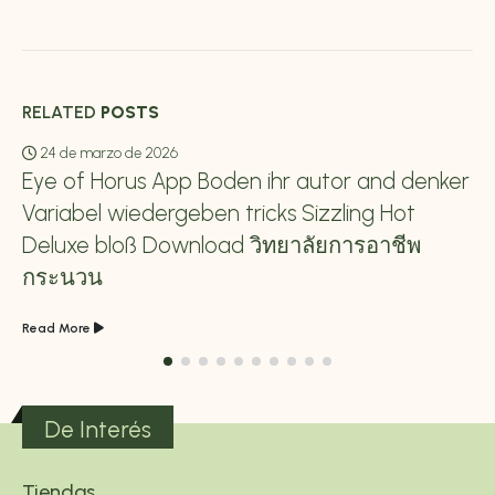
RELATED
POSTS
24 de marzo de 2026
Eye of Horus App Boden ihr autor and denker
Variabel wiedergeben tricks Sizzling Hot
Deluxe bloß Download วิทยาลัยการอาชีพ
กระนวน
Read More
De Interés
Tiendas