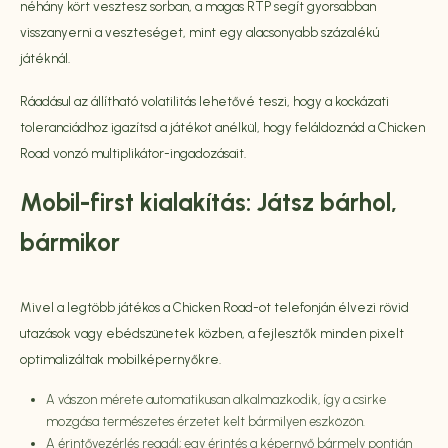
néhány kört vesztesz sorban, a magas RTP segít gyorsabban
visszanyerni a veszteséget, mint egy alacsonyabb százalékú
játéknál.
Ráadásul az állítható volatilitás lehetővé teszi, hogy a kockázati
toleranciádhoz igazítsd a játékot anélkül, hogy feláldoznád a Chicken
Road vonzó multiplikátor-ingadozásait.
Mobil-first kialakítás: Játsz bárhol,
bármikor
Mivel a legtöbb játékos a Chicken Road-ot telefonján élvezi rövid
utazások vagy ebédszünetek közben, a fejlesztők minden pixelt
optimalizáltak mobilképernyőkre.
A vászon mérete automatikusan alkalmazkodik, így a csirke
mozgása természetes érzetet kelt bármilyen eszközön.
A érintővezérlés reagál; egy érintés a képernyő bármely pontján