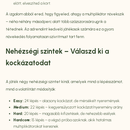
előtt, elveszíted a kört.
A izgalom abból ered, hogy figyeled, ahogy a multiplikátor növekszik
– néha néhány másodperc alatt több százszorosára ugrik a
tétednek. Az adrenalint kedvelő játékosok számára ez a gyors
növekedés folyamatosan szívritmust tart fenn.
Nehézségi szintek – Válaszd ki a
kockázatodat
A játék négy nehézségi szintet kínál, amelyek mind a lépésszámot,
mind a volatilitást módosítják:
Easy:
24 lépés – alacsony kockázat, de mérsékelt nyeremények.
Medium:
22 lépés – kiegyensúlyozott kockázat/nyeremény arány.
Hard:
20 lépés – magasabb kifizetések, de nehezebb esélyek.
Hardcore:
15 lépés – a végső próba azoknak, akik hatalmas
multiplikátorokat keresnek.