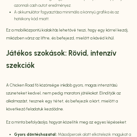
azonnali cash outot eredményez.
A akkumulátor fogyasztása minimális a könnyű grafika és az
hatékony kód miatt.
Ez a mobilközpontú kialakítás lehetővé teszi, hogy egy körrel kezdj,
miközben vársz az liftre, és befejezd, mielőtt a kávéd kihűl.
Játékos szokások: Rövid, intenzív
szekciók
A Chicken Road fő közönsége inkább gyors, magas intenzitású
szüneteket kedvel, nem pedig maratoni játékokat. Elindítják az
alkalmazást, tesznek egy tétet, és befejezik a kört, mielőtt a
következő feladatuk kezdődne.
Ez a minta befolyásolja, hogyan közelítik meg az egyes lépéseket:
Gyors döntéshozatal:
Másodpercek alatt elkötelezik magukat a