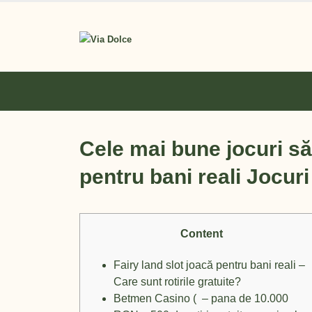
Cele mai bune jocuri să 
pentru bani reali Jocur
Content
Fairy land slot joacă pentru bani reali –
Care sunt rotirile gratuite?
Betmen Casino ( – pana de 10.000