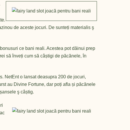
-
te.
cazinou de aceste jocuri. De sunteți materialis ş
te bonusuri ce bani reali. Acestea pot dăinui prep
vrei să înveți cum să câștigi de păcănele, în
ins. NetEnt o lansat deasupra 200 de jocuri,
st au Divine Fortune, dar poți afla și păcănele
șansele ş câștig.
ri
mac