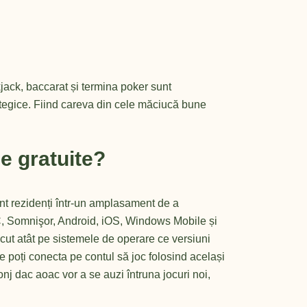
jack, baccarat și termina poker sunt
ategice.
Fiind careva din cele măciucă bune
le gratuite?
unt rezidenți într-un amplasament de a
 PC, Somnişor, Android, iOS, Windows Mobile și
ăcut atât pe sistemele de operare ce versiuni
te poți conecta pe contul să joc folosind același
j dac aoac vor a se auzi întruna jocuri noi,