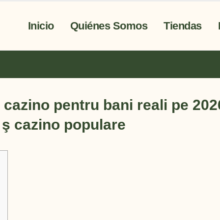
Inicio
Quiénes Somos
Tiendas
cazino pentru bani reali pe 2026
i ş cazino populare