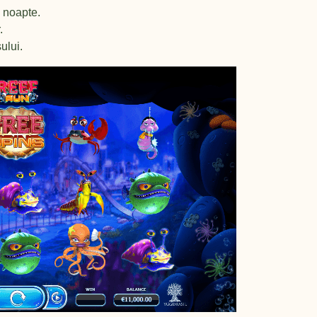
 noapte.
.
ului.