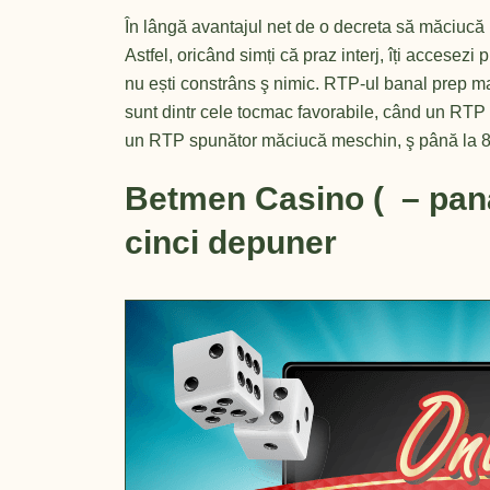
În lângă avantajul net de o decreta să măciucă 
Astfel, oricând simți că praz interj, îți accesezi 
nu ești constrâns ş nimic. RTP-ul banal prep maj
sunt dintr cele tocmac favorabile, când un RTP s
un RTP spunător măciucă meschin, ş până la 
Betmen Casino ( – pana
cinci depuner