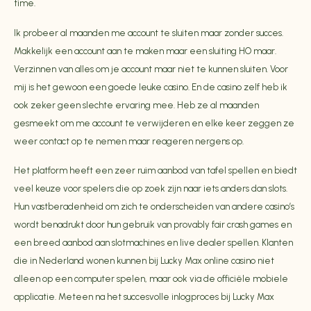
time.
Ik probeer al maanden me account te sluiten maar zonder succes.
Makkelijk een account aan te maken maar een sluiting HO maar.
Verzinnen van alles om je account maar niet te kunnen sluiten. Voor
mij is het gewoon een goede leuke casino. En de casino zelf heb ik
ook zeker geen slechte ervaring mee. Heb ze al maanden
gesmeekt om me account te verwijderen en elke keer zeggen ze
weer contact op te nemen maar reageren nergens op.
Het platform heeft een zeer ruim aanbod van tafel spellen en biedt
veel keuze voor spelers die op zoek zijn naar iets anders dan slots.
Hun vastberadenheid om zich te onderscheiden van andere casino’s
wordt benadrukt door hun gebruik van provably fair crash games en
een breed aanbod aan slotmachines en live dealer spellen. Klanten
die in Nederland wonen kunnen bij Lucky Max online casino niet
alleen op een computer spelen, maar ook via de officiële mobiele
applicatie. Meteen na het succesvolle inlogproces bij Lucky Max