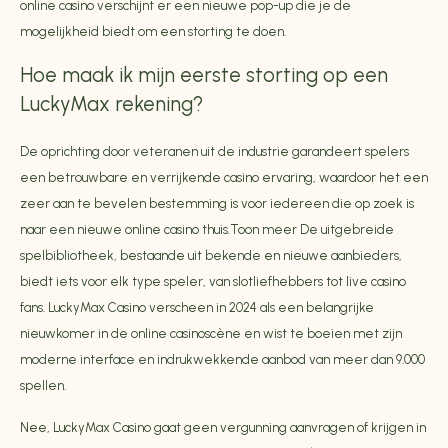
online casino verschijnt er een nieuwe pop-up die je de
mogelijkheid biedt om een storting te doen.
Hoe maak ik mijn eerste storting op een
LuckyMax rekening?
De oprichting door veteranen uit de industrie garandeert spelers
een betrouwbare en verrijkende casino ervaring, waardoor het een
zeer aan te bevelen bestemming is voor iedereen die op zoek is
naar een nieuwe online casino thuis.Toon meer De uitgebreide
spelbibliotheek, bestaande uit bekende en nieuwe aanbieders,
biedt iets voor elk type speler, van slotliefhebbers tot live casino
fans. LuckyMax Casino verscheen in 2024 als een belangrijke
nieuwkomer in de online casinoscène en wist te boeien met zijn
moderne interface en indrukwekkende aanbod van meer dan 9.000
spellen.
Nee, LuckyMax Casino gaat geen vergunning aanvragen of krijgen in