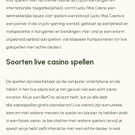
voor spelers. Met hun sterke nadruk op crypto-betalingen en
internationale toegankelijkheid, vormt Lucky Max Casino een
aantrekkelijke keuze voor spelers wereldwijd. Lucky Max Casino is
een pionier in de crypto-gaming wereld, gefocust op eerlijkheid en
transparantie in hun games en betalingen. Hier vind je een enorm
uitgebreid aanbod aan spellen, van klassieke fruitautomaten tot live
gokspellen met echte dealers.
Soorten live casino spellen
De spellen zijn beschikbaar op de computer, smartphone en de
tablet. In het live casino kan je het gevoel van een echt casino
ervaren. Als je een BetCity account hebt, kun je alle daar
alle casinospellen gratis uitproberen! Live casino’s zijn een unieke
kans om met andere mensen te spelen en plezier te hebben zoals
in een fysiek casino. Je kan chatten met andere spelers terwijl je
speelt en je hebt zelfs interactie met een echte dealer in real