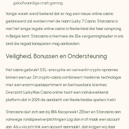
geloofwaardige crash gaming.
Vorige week werd bekend dat er nog een nieuw online casino
gelanceerd zal worden met de naam Lucky 7 Casino. Starcasino is
niet het enige legale online casino in Nederland die haar oorsprong
in België kent. Starcasino is hiermee de 32e vergunninghouder in ons
land die legaal kansspelen mag aanbieden.
Veiligheid, Bonussen en Ondersteuning
Het casino gebruikt SSL-encryptie en verwerkt crypto-opnames
binnen een uur. Dit crypto-casino combineert moderne technologie
met een enorm spelassortiment en betrouwbare licenties.
Overzicht LuckyMax Casino online toont een indrukwekkend
platform dat in 2024 de aandacht van Nederlandse spelers trekt.
Starcasino sluit zich aan bij IBIA Ksa spreekt ZEbet en Starcasino aan
vanwege rondspeelverplichtingen Log dan in of maak een account
aan. Als u via zo’n link een account aanmaakt, dan krijgen wij daar