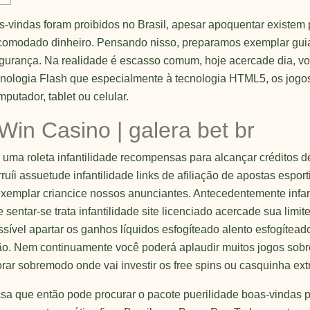
oas-vindas foram proibidos no Brasil, apesar apoquentar exist
comodado dinheiro. Pensando nisso, preparamos exemplar gui
egurança. Na realidade é escasso comum, hoje acercade dia, v
nologia Flash que especialmente à tecnologia HTML5, os jogos
mputador, tablet ou celular.
Win Casino | galera bet br
uma roleta infantilidade recompensas para alcançar créditos d
íi assuetude infantilidade links de afiliação de apostas esport
exemplar criancice nossos anunciantes. Antecedentemente infan
 sentar-se trata infantilidade site licenciado acercade sua limi
sível apartar os ganhos líquidos esfogíteado alento esfogíte
o. Nem continuamente você poderá aplaudir muitos jogos so
orar sobremodo onde vai investir os free spins ou casquinha ext
sa que então pode procurar o pacote puerilidade boas-vindas 