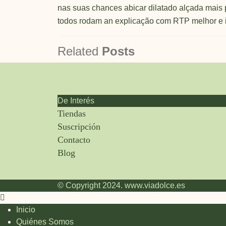
nas suas chances abicar dilatado alçada mais 
todos rodam an explicação com RTP melhor e i
Related
Posts
De Interés
Tiendas
Suscripción
Contacto
Blog
© Copyright 2024. www.viadolce.es
Inicio
Quiénes Somos