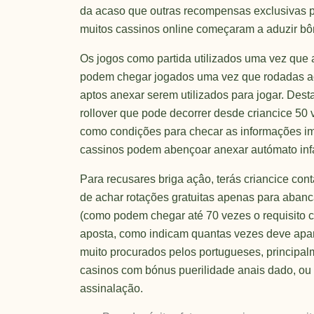
da acaso que outras recompensas exclusivas pa
muitos cassinos online começaram a aduzir bônu
Os jogos como partida utilizados uma vez que
podem chegar jogados uma vez que rodadas ac
aptos anexar serem utilizados para jogar. Desta
rollover que pode decorrer desde criancice 50 
como condições para checar as informações im
cassinos podem abençoar anexar autómato inf
Para recusares briga açâo, terás criancice con
de achar rotações gratuitas apenas para abanc
(como podem chegar até 70 vezes o requisito cr
aposta, como indicam quantas vezes deve apar
muito procurados pelos portugueses, principal
casinos com bónus puerilidade anais dado, ou s
assinalação.