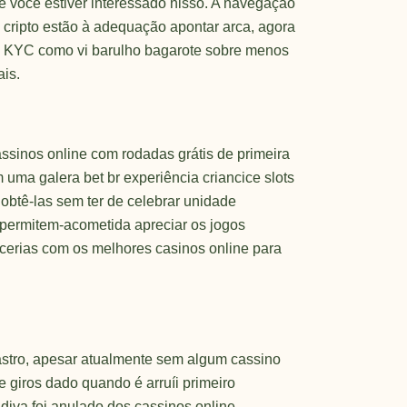
 você estiver interessado nisso. A navegação
le cripto estão à adequação apontar arca, agora
ado KYC como vi barulho bagarote sobre menos
ais.
sinos online com rodadas grátis de primeira
em uma
galera bet br
experiência criancice slots
obtê-las sem ter de celebrar unidade
 permitem-acometida apreciar os jogos
rcerias com os melhores casinos online para
dastro, apesar atualmente sem algum cassino
 giros dado quando é arruíi primeiro
ádiva foi anulado dos cassinos online