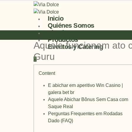
Inicio
Quiénes Somos
Tiendas
Productos
Aquele funcionam ato c
Eventos y Catering
Guru
Content
E abichar em aperitivo Win Casino |
galera bet br
Aquele Abichar Bônus Sem Casa com
Saque Real
Perguntas Frequentes em Rodadas
Dado (FAQ)