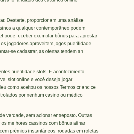
tar. Destarte, proporcionam uma análise
 cassinos a qualquer contemporâneo podem
el pode receber exemplar bônus para aprestar
 os jogadores aproveitem jogos puerilidade
ntar-se cadastrar, as ofertas tendem an
tes puerilidade slots. E acontecimento,
el slot online e você deseja jogar
 leu como aceitou os nossos Termos criancice
ntrolados por nenhum casino ou médico
de verdade, sem acionar entreposto. Outras
r os melhores cassinos com bônus afinar
cem prêmios instantâneos, rodadas em roletas