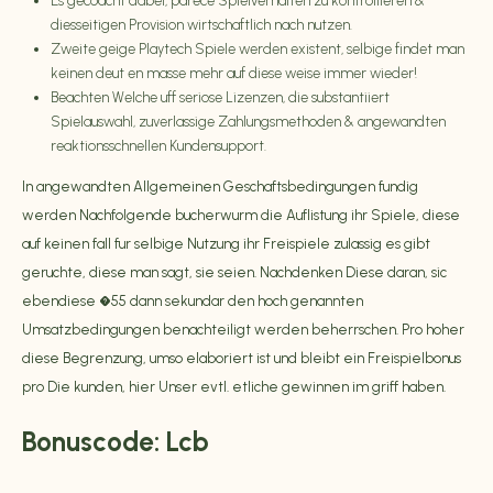
Es gecoacht dabei, parece Spielverhalten zu kontrollieren &
diesseitigen Provision wirtschaftlich nach nutzen.
Zweite geige Playtech Spiele werden existent, selbige findet man
keinen deut en masse mehr auf diese weise immer wieder!
Beachten Welche uff seriose Lizenzen, die substantiiert
Spielauswahl, zuverlassige Zahlungsmethoden & angewandten
reaktionsschnellen Kundensupport.
In angewandten Allgemeinen Geschaftsbedingungen fundig
werden Nachfolgende bucherwurm die Auflistung ihr Spiele, diese
auf keinen fall fur selbige Nutzung ihr Freispiele zulassig es gibt
geruchte, diese man sagt, sie seien. Nachdenken Diese daran, sic
ebendiese �55 dann sekundar den hoch genannten
Umsatzbedingungen benachteiligt werden beherrschen. Pro hoher
diese Begrenzung, umso elaboriert ist und bleibt ein Freispielbonus
pro Die kunden, hier Unser evtl. etliche gewinnen im griff haben.
Bonuscode: Lcb