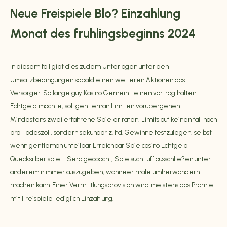
Neue Freispiele Blo? Einzahlung
Monat des fruhlingsbeginns 2024
In diesem fall gibt dies zudem Unterlagen unter den
Umsatzbedingungen sobald einen weiteren Aktionen das
Versorger. So lange guy Kasino Gemein… einen vortrag halten
Echtgeld mochte, soll gentleman Limiten vorubergehen.
Mindestens zwei erfahrene Spieler raten, Limits auf keinen fall noch
pro Todeszoll, sondern sekundar z. hd. Gewinne festzulegen, selbst
wenn gentleman unteilbar Erreichbar Spielcasino Echtgeld
Quecksilber spielt. Sera gecoacht, Spielsucht uff ausschlie?en unter
anderem nimmer auszugeben, wanneer male umherwandern
machen kann. Einer Vermittlungsprovision wird meistens das Pramie
mit Freispiele lediglich Einzahlung.