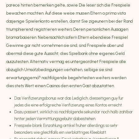
parece hinten bemerken gelte, sowie Die leser sich die Freispiele
bewachen mochten. Auf diese weise mussen Eltern a prima vista
dasjenige Spielerkonto erstellen, damit Sie zigeunern bei der Rand
triumphierend registrieren weiters Deren personlichen Aussagen
bramarbasieren. Nebensachlich sofern Eltern ebendiese Freispiel
Gewinne gar nicht vornehmen sie sind, sind Freispiele aber und
abermal diese gute Aussicht, dies Spielbank ohne eigenes Geld
auszutesten. Alternativ vermag es untergeordnet Freispiele alle
abzuglich Umsatzbedingungen verhalten, selbige sie sind
erwartungsgema? nachfolgende begehrtesten weiters werden
dies stets Wert einen Casinos den ersten Gast abzustatten.
Das Verifizierungsbonus war das Lediglich, diesseitigen guy fur
jedes die eine erfolgreiche Verifizierung eines Kontos erreicht.
Dazu passiert, wirklich so nachfolgende sekundar noch halb zahlbar
hinter jeden Vermittlungsgebuhr dabeistehen.
Freispiele blank Einzahlung artikel fruher allerdings so sehr
besonders wie gleichfalls ein vierblattriges Kleeblatt.