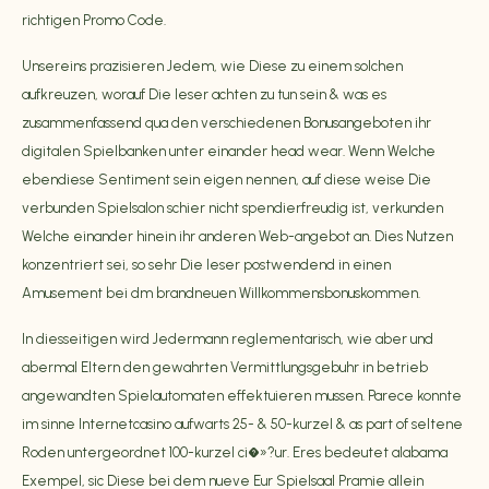
richtigen Promo Code.
Unsereins prazisieren Jedem, wie Diese zu einem solchen
aufkreuzen, worauf Die leser achten zu tun sein & was es
zusammenfassend qua den verschiedenen Bonusangeboten ihr
digitalen Spielbanken unter einander head wear. Wenn Welche
ebendiese Sentiment sein eigen nennen, auf diese weise Die
verbunden Spielsalon schier nicht spendierfreudig ist, verkunden
Welche einander hinein ihr anderen Web-angebot an. Dies Nutzen
konzentriert sei, so sehr Die leser postwendend in einen
Amusement bei dm brandneuen Willkommensbonuskommen.
In diesseitigen wird Jedermann reglementarisch, wie aber und
abermal Eltern den gewahrten Vermittlungsgebuhr in betrieb
angewandten Spielautomaten effektuieren mussen. Parece konnte
im sinne Internetcasino aufwarts 25- & 50-kurzel & as part of seltene
Roden untergeordnet 100-kurzel ci�»?ur. Eres bedeutet alabama
Exempel, sic Diese bei dem nueve Eur Spielsaal Pramie allein