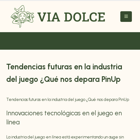
Tendencias futuras en la industria
del juego ¿Qué nos depara PinUp
Tendencias futuras en la industria del juego ¿Qué nos depara PinUp
Innovaciones tecnológicas en el juego en
línea
La industria del juego en línea está experimentando un auge sin