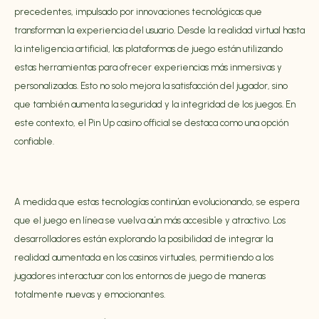
precedentes, impulsado por innovaciones tecnológicas que
transforman la experiencia del usuario. Desde la realidad virtual hasta
la inteligencia artificial, las plataformas de juego están utilizando
estas herramientas para ofrecer experiencias más inmersivas y
personalizadas. Esto no solo mejora la satisfacción del jugador, sino
que también aumenta la seguridad y la integridad de los juegos. En
este contexto, el
Pin Up casino official
se destaca como una opción
confiable.
A medida que estas tecnologías continúan evolucionando, se espera
que el juego en línea se vuelva aún más accesible y atractivo. Los
desarrolladores están explorando la posibilidad de integrar la
realidad aumentada en los casinos virtuales, permitiendo a los
jugadores interactuar con los entornos de juego de maneras
totalmente nuevas y emocionantes.