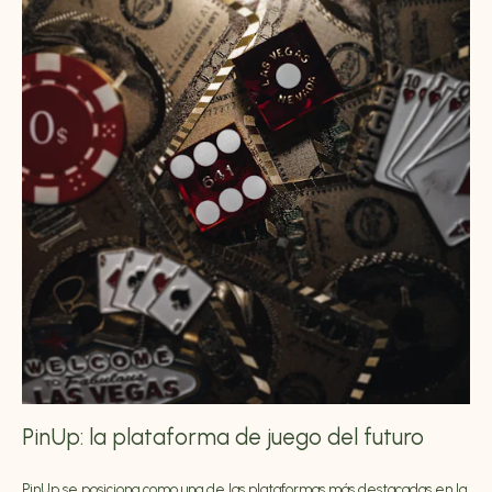
PinUp: la plataforma de juego del futuro
PinUp se posiciona como una de las plataformas más destacadas en la