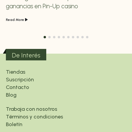
ganancias en Pin-Up casino
Read More
De Interés
Tiendas
Suscripción
Contacto
Blog
Trabaja con nosotros
Términos y condiciones
Boletín