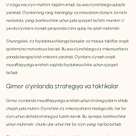
U o’ziga xos o’yin muhitini taqdim etadi, bu esa o’yinchilarga qulaylik
yaratadi. O’yinlarining rang-barangligi va innovatsion dizayni, birinchi
navbatda, yangi boshlovchilar uchun juda qiziqarli bo’lishi mumkin. U
yerda o’yinlarni o’ynash jarayonida o’zini qulay his qilish muhimdir.
Shuningdek, o’z foydalanuvchilariga bonuslar va maxsus takliflar orqali
qo’shimcha motivatsiya beradi. Bu esa o’yinchilarga o’z imkoniyatlarini
yanada kengaytirish imkonini yaratadi. O’yinlarni o’ynash orqali
muvaffaqiyatga erishish vaqtida foydalanuvchilar uchun qiziqarli
bo’ladi.
Qimor o’yinlarida strategiya va taktikalar
Qimor o’yinlarida muvaffaqiyatga erishish uchun strategiyalarni ishlab
chiqish juda muhim. O’yinchilar o’z imkoniyatlarini hisobga olib, har bir
o’yin uchun alohida strategiya tuzishi kerak. Bu, ayniqsa, boshlovchilar
uchun muhimdir, chunki ular uchun har bir o’yin yangi tajriba bo’ladi.