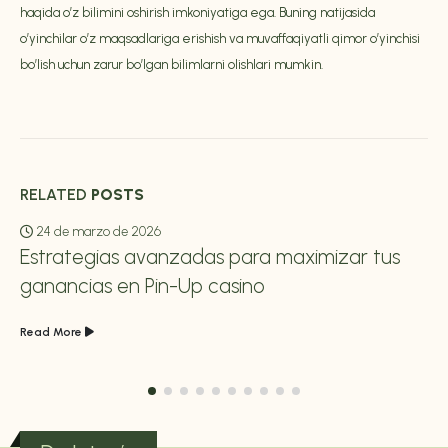
haqida o’z bilimini oshirish imkoniyatiga ega. Buning natijasida
o’yinchilar o’z maqsadlariga erishish va muvaffaqiyatli qimor o’yinchisi
bo’lish uchun zarur bo’lgan bilimlarni olishlari mumkin.
RELATED
POSTS
24 de marzo de 2026
Estrategias avanzadas para maximizar tus
ganancias en Pin-Up casino
Read More