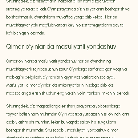
Shuningdek, o’z hissiyotlarini nazorat qilish ham o’zgaruvchan
strategiya talab qiladi. O’yin jarayonida o’z hissiyotlarini boshqarish va
bo’shashmaslik, o’yinchilarni muvaffaqiyatga olib keladi. Har bir
muvaffaqiyat yoki mag’lubiyatdan keyin o’z strategiyalarini qayta
ko’rib chiqish lozimdir.
Qimor o’yinlarida mas’uliyatli yondashuv
Qimor o’yinlarida mas’uliyatli yondashuv har bir o’yinchining
muvaffaqiyatli tajribasi uchun zarur. O’yinlarga sarflanadigan vaqt va
mablag’ni belgilash, o’yinchilarni qiyin vaziyatlardan saqlaydi.
Mas’uliyatli qimor o’yinlari o’z imkoniyatlarini hisobga olib, o’z
maqsadlariga erishish uchun eng yaxshi yo’lni tanlash imkonini beradi.
Shuningdek, o’z maqsadlariga erishish jarayonida yo’qotishlarga
tayyor bo’lish ham muhimdir. O’yin vaqtida yutqazish hissi o’yinchilarni
asabiylashtirishi mumkin, lekin bu vaqtda salbiy his-tuyg’ularni
boshqarish muhimdir. Shu sababli, mas’uliyatli yondashuv qimor