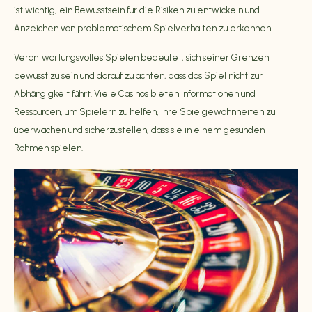
ist wichtig, ein Bewusstsein für die Risiken zu entwickeln und
Anzeichen von problematischem Spielverhalten zu erkennen.
Verantwortungsvolles Spielen bedeutet, sich seiner Grenzen
bewusst zu sein und darauf zu achten, dass das Spiel nicht zur
Abhängigkeit führt. Viele Casinos bieten Informationen und
Ressourcen, um Spielern zu helfen, ihre Spielgewohnheiten zu
überwachen und sicherzustellen, dass sie in einem gesunden
Rahmen spielen.