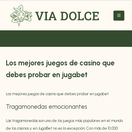
Los mejores juegos de casino que
debes probar en jugabet
Los mejores juegos de casino que debes probar en jugabet
Tragamonedas emocionantes
Las tragamonedas son uno de los juegos más populares en el mundo
de los casinos y en JugaBet no es la excepción. Con más de 10,000