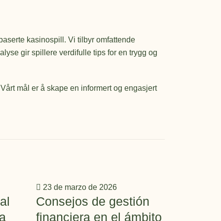
aserte kasinospill. Vi tilbyr omfattende
e gir spillere verdifulle tips for en trygg og
 Vårt mål er å skape en informert og engasjert
23 de marzo de 2026
23 de mar
al
Consejos de gestión
Explori
la
financiera en el ámbito
advanta