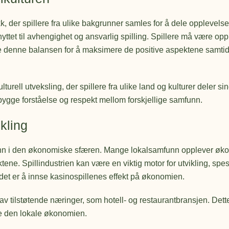
 der spillere fra ulike bakgrunner samles for å dele opplevelser
 knyttet til avhengighet og ansvarlig spilling. Spillere må vær
re denne balansen for å maksimere de positive aspektene samti
rell utveksling, der spillere fra ulike land og kulturer deler sine
 bygge forståelse og respekt mellom forskjellige samfunn.
kling
 inn i den økonomiske sfæren. Mange lokalsamfunn opplever øko
ene. Spillindustrien kan være en viktig motor for utvikling, sp
 det er å innse kasinospillenes effekt på økonomien.
gen av tilstøtende næringer, som hotell- og restaurantbransjen. D
ke den lokale økonomien.