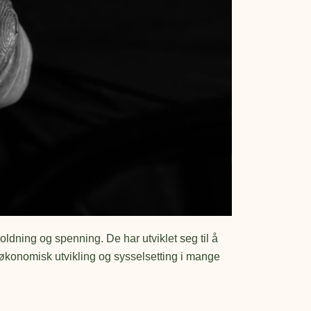
oldning og spenning. De har utviklet seg til å
 i økonomisk utvikling og sysselsetting i mange