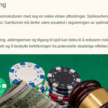
ing
kasinokulturen med seg en rekke etiske utfordringer. Spilleavhen
t. Samfunnet må derfor være proaktivt i reguleringen av spillindu
, aldersgrenser og tilgang til spill kan bidra til å redusere risi
i og å beskytte befolkningen fra potensielle skadelige effekter