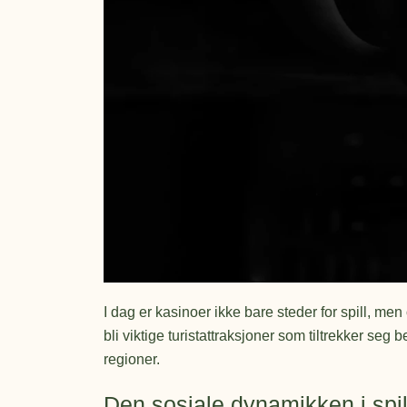
I dag er kasinoer ikke bare steder for spill, me
bli viktige turistattraksjoner som tiltrekker se
regioner.
Den sosiale dynamikken i spil