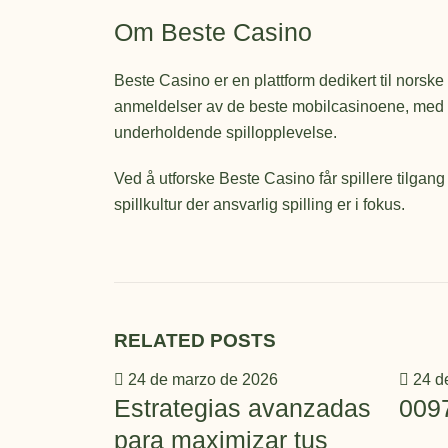
Om Beste Casino
Beste Casino er en plattform dedikert til norsk
anmeldelser av de beste mobilcasinoene, med vek
underholdende spillopplevelse.
Ved å utforske Beste Casino får spillere tilgang
spillkultur der ansvarlig spilling er i fokus.
RELATED
POSTS
24 de marzo de 2026
24 d
Estrategias avanzadas
009
para maximizar tus