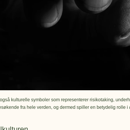
n også kulturelle symboler som representerer risikotaking, underh
g besøkende fra hele verden, og dermed spiller en betydelig rolle
lkulturen