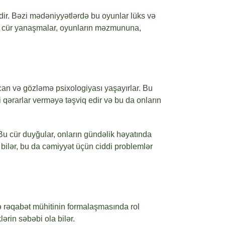
ir. Bəzi mədəniyyətlərdə bu oyunlar lüks və
. Bu cür yanaşmalar, oyunların məzmununa,
can və gözləmə psixologiyası yaşayırlar. Bu
qərarlar verməyə təşviq edir və bu da onların
. Bu cür duyğular, onların gündəlik həyatında
la bilər, bu da cəmiyyət üçün ciddi problemlər
və rəqabət mühitinin formalaşmasında rol
ərin səbəbi ola bilər.