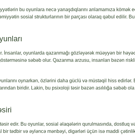
iyyətlərin bu oyunlara necə yanaşdıqlarını anlamamıza kömək ed
cəmiyyətin sosial strukturlarının bir parçası olaraq qəbul edilir
yunları
ıdır. İnsanlar, oyunlarda qazanmağı gözləyərək müəyyən bir həyə
stərməsinə səbəb olur. Qazanma arzusu, insanları bəzən riskli 
 oyunlarını oynarkən, özlərini daha güclü və müstəqil hiss edirlər
arından biridir. Lakin, bu psixoloji təsir bəzən asılılığa səbəb o
siri
təsir edir. Bu oyunlar, sosial əlaqələrin qurulmasında, dostluq 
 bir tədbir və əyləncə mənbəyi, digərləri üçün isə maddi çətinlikl