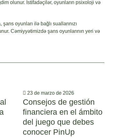
 olunur. İstifadəçilər, oyunların psixoloji və
şans oyunları ilə bağlı suallarınızı
nur. Cəmiyyətimizdə şans oyunlarının yeri və
23 de marzo de 2026
23 de mar
al
Consejos de gestión
Explori
la
financiera en el ámbito
advanta
del juego que debes
gamblin
conocer PinUp
traditi