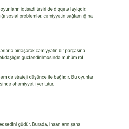
nların iqtisadi təsiri də diqqətə layiqdir;
ığı sosial problemlər, cəmiyyətin sağlamlığına
ərlərlə birləşərək cəmiyyətin bir parçasına
əməkdaşlığın gücləndirilməsində mühüm rol
həm də strateji düşüncə ilə bağlıdır. Bu oyunlar
ində əhəmiyyətli yer tutur.
məqsədini güdür. Burada, insanların şans