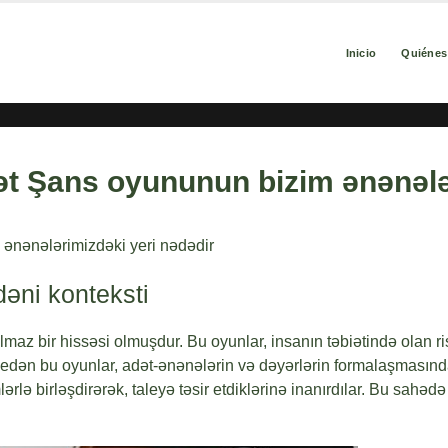
Inicio
Quiéne
t Şans oyununun bizim ənənələr
ənənələrimizdəki yeri nədədir
dəni konteksti
ılmaz bir hissəsi olmuşdur. Bu oyunlar, insanın təbiətində olan 
af edən bu oyunlar, adət-ənənələrin və dəyərlərin formalaşmasın
ərlə birləşdirərək, taleyə təsir etdiklərinə inanırdılar. Bu sahə