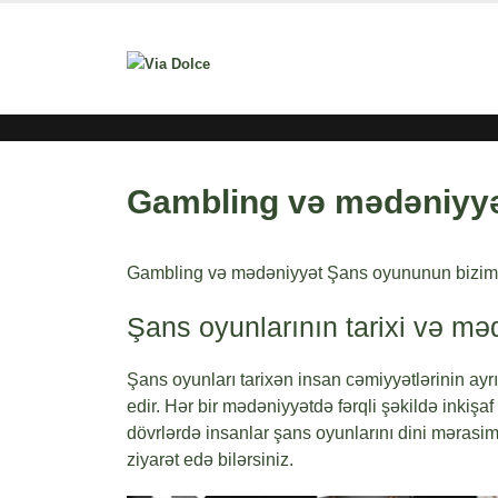
Gambling və mədəniyyə
Gambling və mədəniyyət Şans oyununun bizim 
Şans oyunlarının tarixi və mə
Şans oyunları tarixən insan cəmiyyətlərinin ayr
edir. Hər bir mədəniyyətdə fərqli şəkildə inkiş
dövrlərdə insanlar şans oyunlarını dini mərasiml
ziyarət edə bilərsiniz.