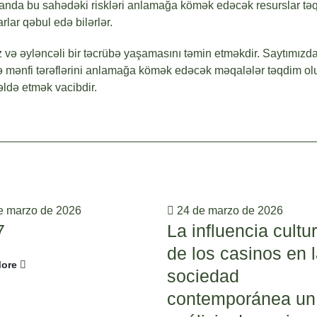
anda bu sahədəki riskləri anlamağa kömək edəcək resurslar təqdim
rlar qəbul edə bilərlər.
 və əyləncəli bir təcrübə yaşamasını təmin etməkdir. Saytımızda, 
 mənfi tərəflərini anlamağa kömək edəcək məqalələr təqdim olu
ldə etmək vacibdir.
e marzo de 2026
24 de marzo de 2026
7
La influencia cultur
de los casinos en 
ore
sociedad
contemporánea un