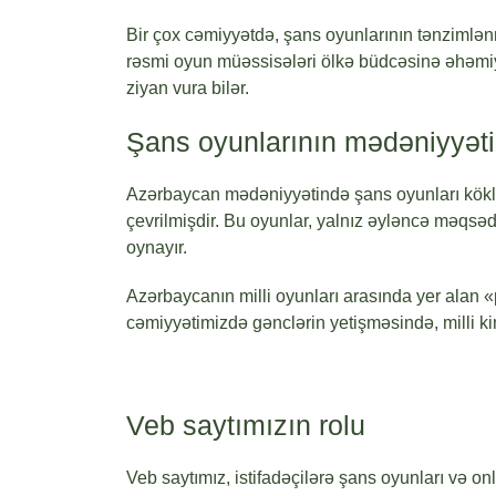
Bir çox cəmiyyətdə, şans oyunlarının tənzimlən
rəsmi oyun müəssisələri ölkə büdcəsinə əhəmiyyə
ziyan vura bilər.
Şans oyunlarının mədəniyyəti
Azərbaycan mədəniyyətində şans oyunları köklü b
çevrilmişdir. Bu oyunlar, yalnız əyləncə məqsə
oynayır.
Azərbaycanın milli oyunları arasında yer alan «p
cəmiyyətimizdə gənclərin yetişməsində, milli ki
Veb saytımızın rolu
Veb saytımız, istifadəçilərə şans oyunları və 