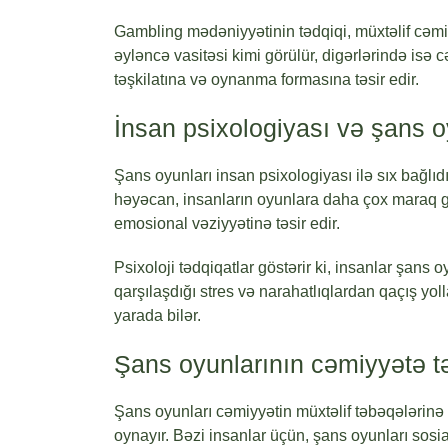
Gambling mədəniyyətinin tədqiqi, müxtəlif cəm
əyləncə vasitəsi kimi görülür, digərlərində isə 
təşkilatına və oynanma formasına təsir edir.
İnsan psixologiyası və şans o
Şans oyunları insan psixologiyası ilə sıx bağl
həyəcan, insanların oyunlara daha çox maraq gö
emosional vəziyyətinə təsir edir.
Psixoloji tədqiqatlar göstərir ki, insanlar şans
qarşılaşdığı stres və narahatlıqlardan qaçış yoll
yarada bilər.
Şans oyunlarının cəmiyyətə tə
Şans oyunları cəmiyyətin müxtəlif təbəqələrinə 
oynayır. Bəzi insanlar üçün, şans oyunları sosial