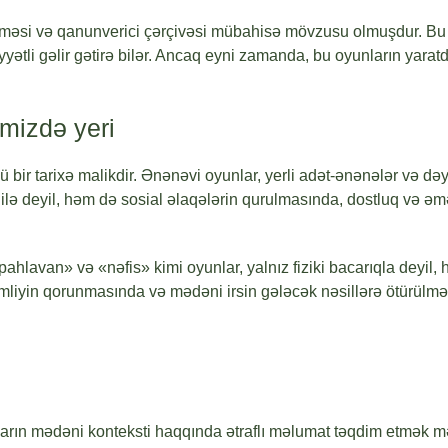
məsi və qanunverici çərçivəsi mübahisə mövzusu olmuşdur. Bu oyu
tli gəlir gətirə bilər. Ancaq eyni zamanda, bu oyunların yaratd
mizdə yeri
ir tarixə malikdir. Ənənəvi oyunlar, yerli adət-ənənələr və dəy
dilə deyil, həm də sosial əlaqələrin qurulmasında, dostluq və 
ahlavan» və «nəfis» kimi oyunlar, yalnız fiziki bacarıqla deyil, 
mliyin qorunmasında və mədəni irsin gələcək nəsillərə ötürülməs
onların mədəni konteksti haqqında ətraflı məlumat təqdim etmək 