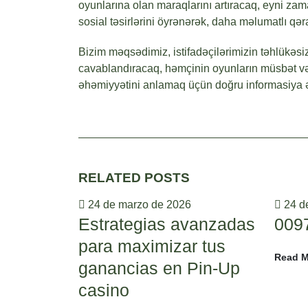
oyunlarına olan maraqlarını artıracaq, eyni zam
sosial təsirlərini öyrənərək, daha məlumatlı qəra
Bizim məqsədimiz, istifadəçilərimizin təhlükəsiz
cavablandıracaq, həmçinin oyunların müsbət və
əhəmiyyətini anlamaq üçün doğru informasiya ə
RELATED
POSTS
24 de marzo de 2026
24 d
Estrategias avanzadas
009
para maximizar tus
Read M
ganancias en Pin-Up
casino