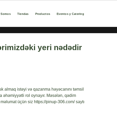
s Somos
Tiendas
Productos
Eventos y Catering
imizdəki yeri nədədir
risk almaq istəyi və qazanma həyəcanını təmsil
da əhəmiyyətli rol oynayır. Məsələn, qədim
də məlumat üçün siz
https://pinup-306.com/
saytı