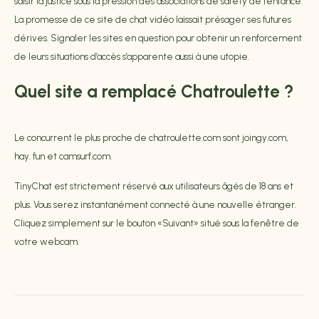
saisir la justice sous la pression des associations de safety de l’enfance.
La promesse de ce site de chat vidéo laissait présager ses futures
dérives. Signaler les sites en question pour obtenir un renforcement
de leurs situations d’accès s’apparente aussi à une utopie.
Quel site a remplacé Chatroulette ?
Le concurrent le plus proche de chatroulette.com sont joingy.com,
hay. fun et camsurf.com.
TinyChat est strictement réservé aux utilisateurs âgés de 18 ans et
plus. Vous serez instantanément connecté à une nouvelle étranger.
Cliquez simplement sur le bouton «Suivant» situé sous la fenêtre de
votre webcam.