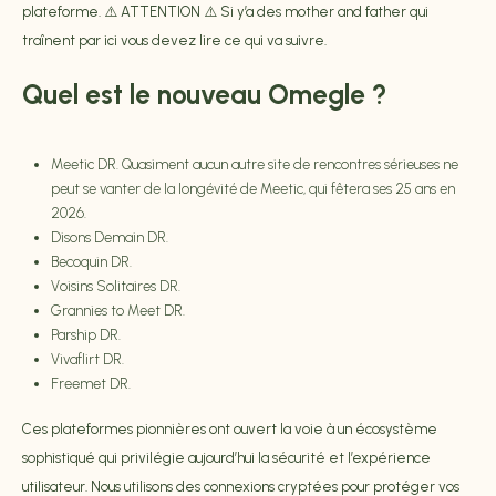
plateforme. ⚠️ ATTENTION ⚠️ Si y’a des mother and father qui
traînent par ici vous devez lire ce qui va suivre.
Quel est le nouveau Omegle ?
Meetic DR.
Quasiment aucun autre site de rencontres sérieuses ne
peut se vanter de la longévité de Meetic, qui fêtera ses 25 ans en
2026.
Disons Demain DR.
Becoquin DR.
Voisins Solitaires DR.
Grannies to Meet DR.
Parship DR.
Vivaflirt DR.
Freemet DR.
Ces plateformes pionnières ont ouvert la voie à un écosystème
sophistiqué qui privilégie aujourd’hui la sécurité et l’expérience
utilisateur. Nous utilisons des connexions cryptées pour protéger vos