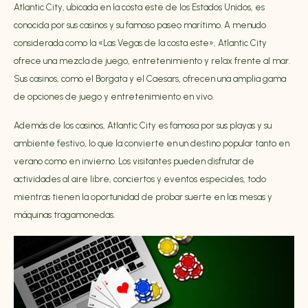
Atlantic City, ubicada en la costa este de los Estados Unidos, es
conocida por sus casinos y su famoso paseo marítimo. A menudo
considerada como la «Las Vegas de la costa este», Atlantic City
ofrece una mezcla de juego, entretenimiento y relax frente al mar.
Sus casinos, como el Borgata y el Caesars, ofrecen una amplia gama
de opciones de juego y entretenimiento en vivo.
Además de los casinos, Atlantic City es famosa por sus playas y su
ambiente festivo, lo que la convierte en un destino popular tanto en
verano como en invierno. Los visitantes pueden disfrutar de
actividades al aire libre, conciertos y eventos especiales, todo
mientras tienen la oportunidad de probar suerte en las mesas y
máquinas tragamonedas.