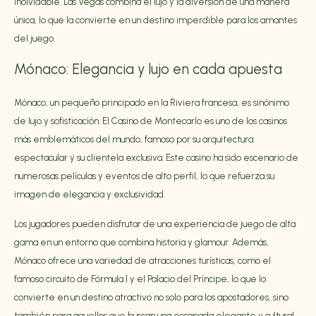
inolvidable. Las Vegas combina el lujo y la diversión de una manera
única, lo que la convierte en un destino imperdible para los amantes
del juego.
Mónaco: Elegancia y lujo en cada apuesta
Mónaco, un pequeño principado en la Riviera francesa, es sinónimo
de lujo y sofisticación. El Casino de Montecarlo es uno de los casinos
más emblemáticos del mundo, famoso por su arquitectura
espectacular y su clientela exclusiva. Este casino ha sido escenario de
numerosas películas y eventos de alto perfil, lo que refuerza su
imagen de elegancia y exclusividad.
Los jugadores pueden disfrutar de una experiencia de juego de alta
gama en un entorno que combina historia y glamour. Además,
Mónaco ofrece una variedad de atracciones turísticas, como el
famoso circuito de Fórmula 1 y el Palacio del Príncipe, lo que lo
convierte en un destino atractivo no solo para los apostadores, sino
también para aquellos que buscan una escapada elegante y cultural.