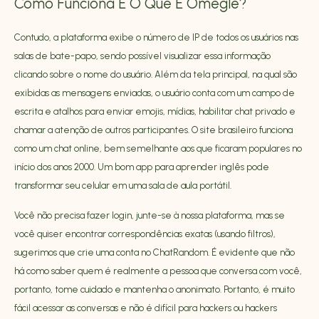
Como Funciona E O Que É Omegle?
Contudo, a plataforma exibe o número de IP de todos os usuários nas
salas de bate-papo, sendo possível visualizar essa informação
clicando sobre o nome do usuário. Além da tela principal, na qual são
exibidas as mensagens enviadas, o usuário conta com um campo de
escrita e atalhos para enviar emojis, mídias, habilitar chat privado e
chamar a atenção de outros participantes. O site brasileiro funciona
como um chat online, bem semelhante aos que ficaram populares no
início dos anos 2000. Um bom app para aprender inglês pode
transformar seu celular em uma sala de aula portátil.
Você não precisa fazer login, junte-se à nossa plataforma, mas se
você quiser encontrar correspondências exatas (usando filtros),
sugerimos que crie uma conta no ChatRandom. É evidente que não
há como saber quem é realmente a pessoa que conversa com você,
portanto, tome cuidado e mantenha o anonimato. Portanto, é muito
fácil acessar as conversas e não é difícil para hackers ou hackers