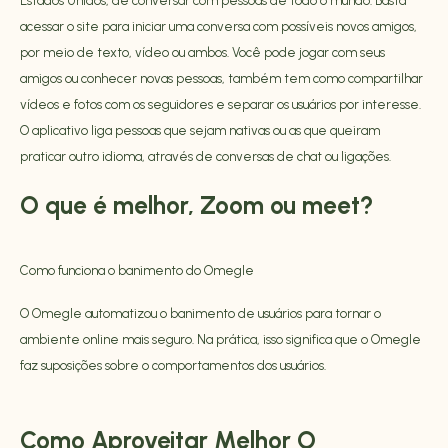
Estados Unidos, de conversar com pessoas de todo o mundo. Basta
acessar o site para iniciar uma conversa com possíveis novos amigos,
por meio de texto, vídeo ou ambos. Você pode jogar com seus
amigos ou conhecer novas pessoas, também tem como compartilhar
vídeos e fotos com os seguidores e separar os usuários por interesse.
O aplicativo liga pessoas que sejam nativas ou as que queiram
praticar outro idioma, através de conversas de chat ou ligações.
O que é melhor, Zoom ou meet?
Como funciona o banimento do Omegle
O Omegle automatizou o banimento de usuários para tornar o
ambiente online mais seguro. Na prática, isso significa que o Omegle
faz suposições sobre o comportamentos dos usuários.
Como Aproveitar Melhor O