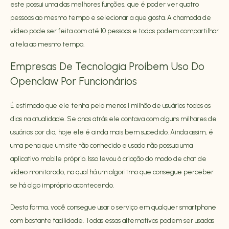
este possui uma das melhores funções, que é poder ver quatro
pessoas ao mesmo tempo e selecionar a que gosta. A chamada de
vídeo pode ser feita com até 10 pessoas e todas podem compartilhar
a tela ao mesmo tempo.
Empresas De Tecnologia Proíbem Uso Do
Openclaw Por Funcionários
É estimado que ele tenha pelo menos 1 milhão de usuários todos os
dias na atualidade. Se anos atrás ele contava com alguns milhares de
usuários por dia, hoje ele é ainda mais bem sucedido. Ainda assim, é
uma pena que um site tão conhecido e usado não possua uma
aplicativo mobile próprio. Isso levou à criação do modo de chat de
vídeo monitorado, no qual há um algoritmo que consegue perceber
se há algo impróprio acontecendo.
Desta forma, você consegue usar o serviço em qualquer smartphone
com bastante facilidade. Todas essas alternativas podem ser usadas