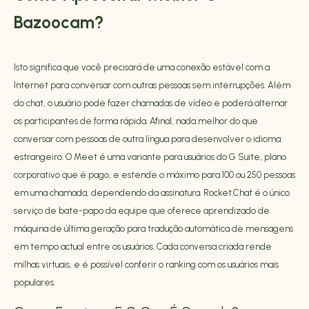
Bazoocam?
Isto significa que você precisará de uma conexão estável com a
Internet para conversar com outras pessoas sem interrupções. Além
do chat, o usuário pode fazer chamadas de vídeo e poderá alternar
os participantes de forma rápida. Afinal, nada melhor do que
conversar com pessoas de outra língua para desenvolver o idioma
estrangeiro. O Meet é uma variante para usuários do G Suite, plano
corporativo que é pago, e estende o máximo para 100 ou 250 pessoas
em uma chamada, dependendo da assinatura. Rocket.Chat é o único
serviço de bate-papo da equipe que oferece aprendizado de
máquina de última geração para tradução automática de mensagens
em tempo actual entre os usuários. Cada conversa criada rende
milhas virtuais, e é possível conferir o ranking com os usuários mais
populares.