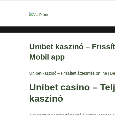
Unibet kaszinó – Frissí
Mobil app
Unibet kaszinó – Frissített áttekintés online | 
Unibet casino – Telj
kaszinó