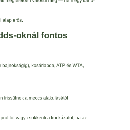
nak megfelelően valósul meg — nem egy karib-
i alap erős.
odds-oknál fontos
yar bajnokságig), kosárlabda, ATP és WTA,
an frissülnek a meccs alakulásától
 profitot vagy csökkenti a kockázatot, ha az