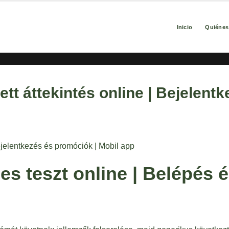
Inicio
Quiéne
tett áttekintés online | Bejelent
Bejelentkezés és promóciók | Mobil app
es teszt online | Belépés é