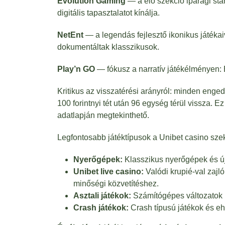
Evolution Gaming
— a élő szekció iparági sta
digitális tapasztalatot kínálja.
NetEnt
— a legendás fejlesztő ikonikus játékaiv
dokumentáltak klasszikusok.
Play’n GO
— fókusz a narratív játékélményen:
Kritikus az visszatérési arányról: minden enged
100 forintnyi tét után 96 egység térül vissza.
adatlapján megtekinthető.
Legfontosabb játéktípusok a Unibet casino sze
Nyerőgépek:
Klasszikus nyerőgépek és ú
Unibet live casino:
Valódi krupié-val zajl
minőségi közvetítéshez.
Asztali játékok:
Számítógépes változatok ru
Crash játékok:
Crash típusú játékok és e