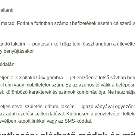
ítani:
 marad. Forint a forintban számolt befizetések esetén célszerű
andó lakcím — pontosan kell rögzíteni, összhangban a útlevéllel.
ny benyújtásakor.
oldalán:
kkeljen a „Csatlakozás» gombra — jellemzően a felső sávban hel
ail cím vagy mobiltelefonszám. Ez az azonosító válik a belépési
el, különböző karakterek és számok kombinációja. Ne használja
eljes neve, születési dátum, lakcím — igazolványával egyezőe
s az adatkezelési tájékoztatóval. Különösen a pénzfelvételi felté
levélben kapott linkkel vagy az SMS-kóddal.