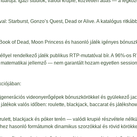
ndardja. Igazi stúdiók, valódi krupié, közvetlen adás — a legk
al: Starburst, Gonzo’s Quest, Dead or Alive. A katalógus ritkáb
 Book of Dead, Moon Princess és hasonló játék igényes bónuszk
éllyel rendelkező játék publikus RTP-mutatóval bír. A 96%-os RT
 Ez matematikai jellemző — nem garantált hozam egyetlen session
kciójában:
jgenerációs videonyerőgépek bónuszkörökkel és gyülekező jac
ó játékok valós időben: roulette, blackjack, baccarat és játéks
lett, blackjack és póker terén — valódi krupié részvétele nélkü
hhez hasonló formátumok dinamikus szorzókkal és rövid körökke