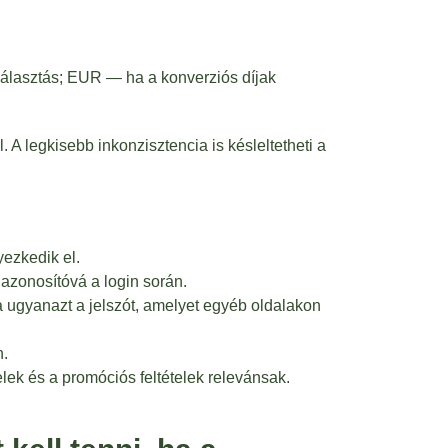
 választás; EUR — ha a konverziós díjak
 A legkisebb inkonzisztencia is késleltetheti a
yezkedik el.
 azonosítóvá a login során.
 ugyanazt a jelszót, amelyet egyéb oldalakon
n.
telek és a promóciós feltételek relevánsak.