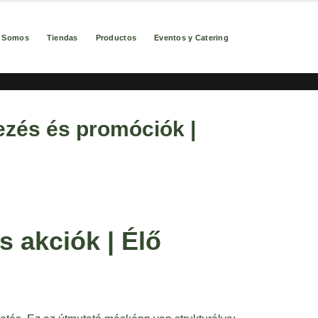
s Somos
Tiendas
Productos
Eventos y Catering
kezés és promóciók |
s akciók | Élő