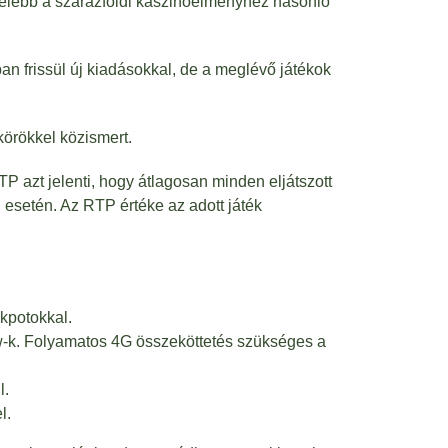
özelebb a szárazföldi kaszinóélményhez hasonló
ban frissül új kiadásokkal, de a meglévő játékok
örökkel közismert.
P azt jelenti, hogy átlagosan minden eljátszott
 esetén. Az RTP értéke az adott játék
kpotokkal.
how-k. Folyamatos 4G összeköttetés szükséges a
l.
l.