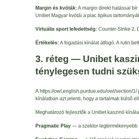
Margin és kvóták:
A margin direkt hatással bí
Unibet Magyar kvótái a piac tipikus tartomán
Virtuális sport lefedettség:
Counter-Strike 2, 
Értékelés:
A fogadási kínálat átfogó. A rutin bet
3. réteg — Unibet kaszi
ténylegesen tudni szü
A
https://owl.english.purdue.edu/owl/section/1/
kínálatban azt jelenti, hogy a tartalmak külső 
Meghatározó fejlesztők a Unibet kaszinó kínál
Pragmatic Play
— a szektor legtermékenyebb sz