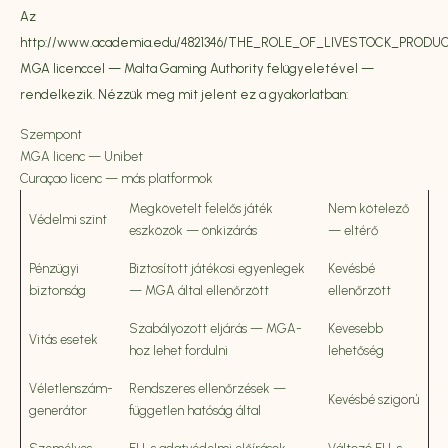
Az
http://www.academia.edu/4821346/THE_ROLE_OF_LIVESTOCK_PRO
MGA licenccel — Malta Gaming Authority felügyeletével —
rendelkezik. Nézzük meg mit jelent ez a gyakorlatban:
Szempont
MGA licenc — Unibet
Curaçao licenc — más platformok
Megkövetelt felelős játék
Nem kötelező
Védelmi szint
eszközök — önkizárás
— eltérő
Pénzügyi
Biztosított játékosi egyenlegek
Kevésbé
biztonság
— MGA által ellenőrzött
ellenőrzött
Szabályozott eljárás — MGA-
Kevesebb
Vitás esetek
hoz lehet fordulni
lehetőség
Véletlenszám-
Rendszeres ellenőrzések —
Kevésbé szigorú
generátor
független hatóság által