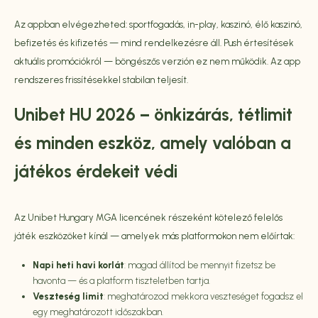
Az appban elvégezheted: sportfogadás, in-play, kaszinó, élő kaszinó,
befizetés és kifizetés — mind rendelkezésre áll. Push értesítések
aktuális promóciókról — böngészős verzión ez nem működik. Az app
rendszeres frissítésekkel stabilan teljesít.
Unibet HU 2026 – önkizárás, tétlimit
és minden eszköz, amely valóban a
játékos érdekeit védi
Az Unibet Hungary MGA licencének részeként kötelező felelős
játék eszközöket kínál — amelyek más platformokon nem előírtak:
Napi heti havi korlát
: magad állítod be mennyit fizetsz be
havonta — és a platform tiszteletben tartja.
Veszteség limit
: meghatározod mekkora veszteséget fogadsz el
egy meghatározott időszakban.