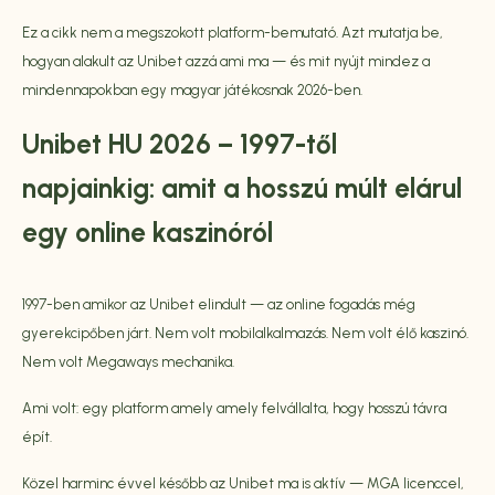
Ez a cikk nem a megszokott platform-bemutató. Azt mutatja be,
hogyan alakult az Unibet azzá ami ma — és mit nyújt mindez a
mindennapokban egy magyar játékosnak 2026-ben.
Unibet HU 2026 – 1997-től
napjainkig: amit a hosszú múlt elárul
egy online kaszinóról
1997-ben amikor az Unibet elindult — az online fogadás még
gyerekcipőben járt. Nem volt mobilalkalmazás. Nem volt élő kaszinó.
Nem volt Megaways mechanika.
Ami volt: egy platform amely amely felvállalta, hogy hosszú távra
épít.
Közel harminc évvel később az Unibet ma is aktív — MGA licenccel,