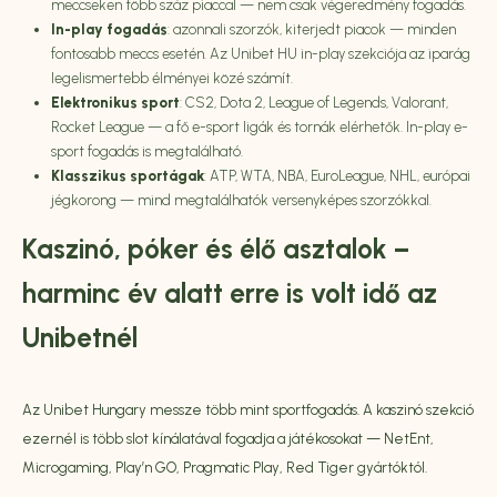
meccseken több száz piaccal — nem csak végeredmény fogadás.
In-play fogadás
: azonnali szorzók, kiterjedt piacok — minden
fontosabb meccs esetén. Az Unibet HU in-play szekciója az iparág
legelismertebb élményei közé számít.
Elektronikus sport
: CS2, Dota 2, League of Legends, Valorant,
Rocket League — a fő e-sport ligák és tornák elérhetők. In-play e-
sport fogadás is megtalálható.
Klasszikus sportágak
: ATP, WTA, NBA, EuroLeague, NHL, európai
jégkorong — mind megtalálhatók versenyképes szorzókkal.
Kaszinó, póker és élő asztalok –
harminc év alatt erre is volt idő az
Unibetnél
Az Unibet Hungary messze több mint sportfogadás. A kaszinó szekció
ezernél is több slot kínálatával fogadja a játékosokat — NetEnt,
Microgaming, Play’n GO, Pragmatic Play, Red Tiger gyártóktól.