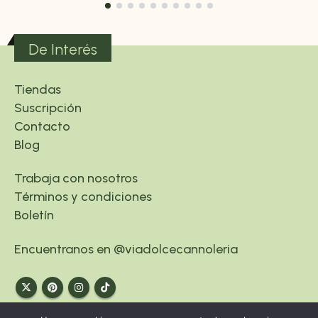
De Interés
Tiendas
Suscripción
Contacto
Blog
Trabaja con nosotros
Términos y condiciones
Boletín
Encuentranos en @viadolcecannoleria