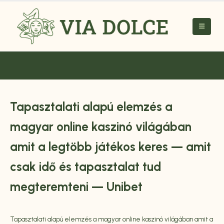
Tapasztalati alapú elemzés a
magyar online kaszinó világában
amit a legtöbb játékos keres — amit
csak idő és tapasztalat tud
megteremteni — Unibet
Tapasztalati alapú elemzés a magyar online kaszinó világában amit a