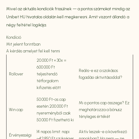
Mivel az aktuális kondíciók frissülnek — a pontos számokat mindig az
Unibet HU hivatalos oldalán kell megkeresni. Amit viszont állandó: a
négy feltétel logikája.
Kondíció
Mit jelent forintban
A kérdés amelyet fel kell tenni
20.000 Ft × 30x =
600.000 Ft
Reális-e ez a szokásos
Rollover
teljesítendő
fogadási aktivitásoddal?
tétforgalom
kifizetés előtt
50.000 Ft-os cap
Mi a pontos cap összege? Ez
esetén 200.000 Ft
Win cap
meghatározza a bónusz
nyereményből csak
tényleges értékét
50.000 Ft fizethető ki
14 napos limit: napi
Aktív leszek-e a következő
Érvényességi
~42.850 Ft szükséges
napokban? Ha nem — ne