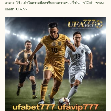
สามารถไว้วางใจในความมืออาชีพและความรวดเร็วในการให้บริการของ
แอดมิน UFA777