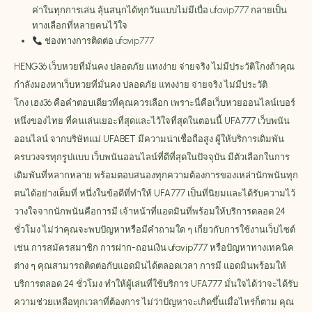
ค่าในทุกการเล่น ลุ้นสนุกได้ทุกวันแบบไม่มีเบื่อ ufavip777 กลายเป็น
ทางเลือกที่หลายคนไว้ใจ
ช่องทางการติดต่อ ufavip777
HENG36 เว็บหวยที่มั่นคง ปลอดภัย แทงง่าย จ่ายจริง ไม่มีประวัติโกงถ้าคุณ
กำลังมองหาเว็บหวยที่มั่นคง ปลอดภัย แทงง่าย จ่ายจริง ไม่มีประวัติ
โกง เฮง36 คือคำตอบเดียวที่คุณควรเลือก เพราะนี่คือเว็บหวยออนไลน์เบอร์
หนึ่งของไทย ที่คนเล่นเยอะที่สุดและไว้ใจที่สุดในตอนนี้ UFA777 เว็บพนัน
ออนไลน์ จากบริษัทแม่ UFABET มีความน่าเชื่อถือสูง ผู้ให้บริการเดิมพัน
ครบวงจรทุกรูปแบบ เว็บพนันออนไลน์ที่ดีที่สุดในปัจจุบัน มีตัวเลือกในการ
เดิมพันที่หลากหลาย พร้อมตอบสนองทุกความต้องการของเหล่านักพนันทุก
ตนได้อย่างเต็มที่ หนึ่งในข้อดีที่ทำให้ UFA777 เป็นที่นิยมและได้รับความไว้
วางใจจากนักพนันคือการมี เจ้าหน้าที่แอดมินที่พร้อมให้บริการตลอด 24
ชั่วโมง ไม่ว่าคุณจะพบปัญหาหรือมีคำถามใด ๆ เกี่ยวกับการใช้งานเว็บไซต์
เช่น การสมัครสมาชิก การฝาก-ถอนเงิน
ufavip777
หรือปัญหาทางเทคนิค
ต่าง ๆ คุณสามารถติดต่อกับแอดมินได้ตลอดเวลา การมี แอดมินพร้อมให้
บริการตลอด 24 ชั่วโมง ทำให้ผู้เล่นที่ใช้บริการ UFA777 มั่นใจได้ว่าจะได้รับ
ความช่วยเหลือทุกเวลาที่ต้องการ ไม่ว่าปัญหาจะเกิดขึ้นเมื่อไหร่ก็ตาม คุณ