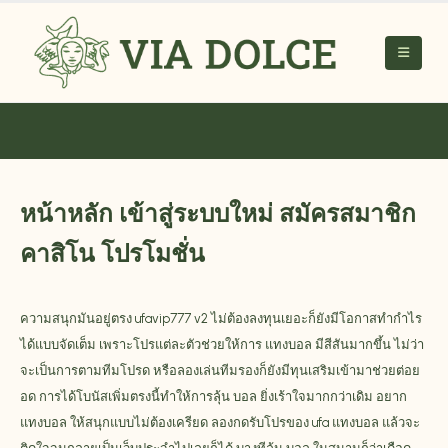
หน้าหลัก เข้าสู่ระบบใหม่ สมัครสมาชิก
คาสิโน โปรโมชั่น
ความสนุกมันอยู่ตรง ufavip777 v2 ไม่ต้องลงทุนเยอะก็ยังมีโอกาสทำกำไร
ได้แบบจัดเต็ม เพราะโปรแต่ละตัวช่วยให้การ แทงบอล มีสีสันมากขึ้น ไม่ว่า
จะเป็นการตามทีมโปรด หรือลองเล่นทีมรองก็ยังมีทุนเสริมเข้ามาช่วยต่อย
อด การได้โบนัสเพิ่มตรงนี้ทำให้การลุ้น บอล ยิ่งเร้าใจมากกว่าเดิม อยาก
แทงบอล ให้สนุกแบบไม่ต้องเครียด ลองกดรับโปรของ ufa แทงบอล แล้วจะ