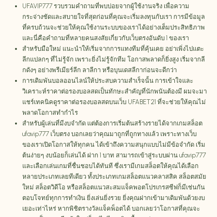
UFAVIP777 รวบรวมคำถามที่พบบ่อยจากผู้ใช้งานจริง เพื่อความ
กระจ่างชัดและสบายใจที่สุดก่อนที่คุณจะเริ่มลงทุนกับเรา การมีข้อมูล
ที่ครบถ้วนจะช่วยให้คุณใช้งานระบบของเราได้อย่างเต็มประสิทธิภาพ
และนี่คือคำถามที่หลายคนสงสัยเกี่ยวกับเว็บตรงอันดับ 1 ของเรา
สำหรับมือใหม่ แนะนำให้เริ่มจากการแทงทีมที่คุ้นเคย อย่าเพิ่งไปแตะ
ลีกแปลกๆ ที่ไม่รู้จัก เพราะยิ่งไม่รู้จักทีม โอกาสพลาดก็ยิ่งสูง เริ่มจากลี
กดังๆ อย่างพรีเมียร์ลีก ลาลีกา หรือบุนเดสลีกาก่อนจะดีกว่า
การเดิมพันบอลออนไลน์ให้ประสบความสำเร็จนั้น การเข้าใจและ
วิเคราะห์ราคาต่อรองบอลสดเป็นทักษะสำคัญที่นักพนันต้องมี ผมจะมา
แชร์เทคนิคดูราคาต่อรองบอลสดบนเว็บ UFABET21 ที่จะช่วยให้คุณไม่
พลาดโอกาสทำกำไร
สำหรับผู้เล่นที่มีงบจำกัด แต่ต้องการเริ่มต้นสร้างรายได้จากเกมสล็อต
ufavip777 เว็บตรง บอกเลยว่าคุณมาถูกที่ถูกทางแล้ว เพราะทางเว็บ
ของเราเปิดโอกาสให้ทุกคน ได้เข้าถึงความสนุกแบบไม่มีข้อจำกัด เริ่ม
ต้นง่ายๆ งบน้อยก็เล่นได้ ฝาก 1 บาท สามารถเข้าสู่ระบบผ่าน ufavip777
และเลือกเล่นเกมที่ชื่นชอบได้ทันที ซึ่งเรามีเกมสล็อตให้คุณได้เลือก
หลายประเภทเลยทีเดียว ทั้งประเภทเกมสล็อตแนวคลาสสิค สล็อตสมัย
ใหม่ สล็อตวิดีโอ หรือสล็อตแนวสะสมแจ็คพอตโปรเกรสซีฟก็มีเช่นกัน
ตอบโจทย์ทุกการทำเงิน ยิ่งเล่นยิ่งรวย ยิ่งคุณฝากเข้ามาเดิมพันด้วยงบ
เยอะเท่าไหร่ หากพิชิตรางวัลแจ็คพ็อตได้ บอกเลยว่าโอกาสที่คุณจะ