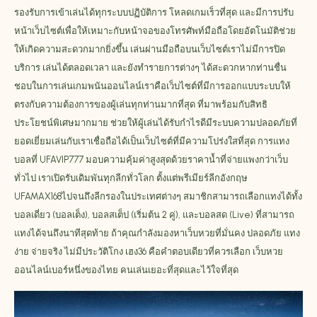
รองรับการเข้าเล่นได้ทุกระบบปฏิบัติการ โหลดเกมเร็วที่สุด และมีการปรับ
หน้าเว็บไซต์เพื่อให้เหมาะกับหน้าจอของโทรศัพท์มือถือโดยอัตโนมัติช่วย
ให้เกิดความสะดวกมากยิ่งขึ้น เล่นผ่านมือถือบนเว็บไซต์เราไม่มีการปิด
บริการ เล่นได้ตลอดเวลา และยังทำรายการต่างๆ ได้สะดวกหากท่านชื่น
ชอบในการเล่นเกมพนันออนไลน์เราคือเว็บไซต์ที่มีการออกแบบระบบให้
ตรงกับความต้องการของผู้เล่นทุกท่านมากที่สุด ที่มาพร้อมกับสิทธิ
ประโยชน์พิเศษมากมาย ช่วยให้ผู้เล่นได้รับกำไรดีมีระบบความปลอดภัยที่
ยอดเยี่ยมเล่นกับเราเชื่อถือได้เป็นเว็บไซต์ที่มีความโปร่งใสที่สุด การแทง
บอลที่ UFAVIP777 มอบความคุ้มค่าสูงสุดด้วยราคาน้ำที่จ่ายแพงกว่าเว็บ
ทั่วไป เราเปิดรับเดิมพันทุกลีกทั่วโลก ตั้งแต่พรีเมียร์ลีกอังกฤษ
UFAMAX168ไปจนถึงลีกรองในประเทศต่างๆ สมาชิกสามารถเลือกแทงได้ทั้ง
บอลเดี่ยว (บอลเต็ง), บอลสเต็ป (เริ่มต้น 2 คู่), และบอลสด (Live) ที่สามารถ
แทงได้จนถึงนาทีสุดท้าย ถ้าคุณกำลังมองหาเว็บหวยที่มั่นคง ปลอดภัย แทง
ง่าย จ่ายจริง ไม่มีประวัติโกง เฮง36 คือคำตอบเดียวที่ควรเลือก เว็บหวย
ออนไลน์เบอร์หนึ่งของไทย คนเล่นเยอะที่สุดและไว้ใจที่สุด