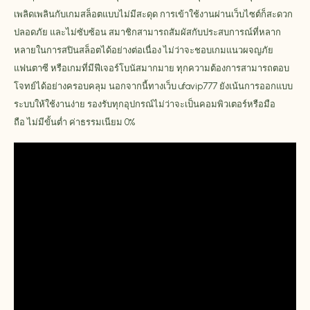
เพลิดเพลินกับเกมสล็อตแบบไม่มีสะดุด การเข้าใช้งานผ่านเว็บไซต์ก็สะดวก
ปลอดภัย และไม่ซับซ้อน สมาชิกสามารถสัมผัสกับประสบการณ์ที่หลาก
หลายในการสปินสล็อตได้อย่างต่อเนื่อง ไม่ว่าจะชอบเกมแนวผจญภัย
แฟนตาซี หรือเกมที่มีฟีเจอร์โบนัสมากมาย ทุกความต้องการสามารถตอบ
โจทย์ได้อย่างครอบคลุม นอกจากนี้ทางเว็บ ufavip777 ยังเน้นการออกแบบ
ระบบให้ใช้งานง่าย รองรับทุกอุปกรณ์ไม่ว่าจะเป็นคอมพิวเตอร์หรือมือ
ถือ ไม่มีขั้นต่ำ ค่าธรรมเนียม 0%