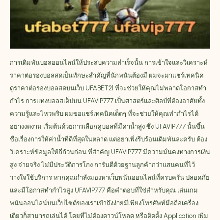
การเดิมพันบอลออนไลน์ให้ประสบความสำเร็จนั้น การเข้าใจและวิเคราะห์
ราคาต่อรองบอลสดเป็นทักษะสำคัญที่นักพนันต้องมี ผมจะมาแชร์เทคนิค
ดูราคาต่อรองบอลสดบนเว็บ UFABET21 ที่จะช่วยให้คุณไม่พลาดโอกาสทำ
กำไร การแทงบอลสเต็ปบน UFAVIP777 เป็นศาสตร์และศิลป์ที่ต้องอาศัยทั้ง
ความรู้และไหวพริบ ผมขอแชร์เทคนิคเด็ดๆ ที่จะช่วยให้คุณทำกำไรได้
อย่างงดงาม เริ่มต้นด้วยการเลือกคู่บอลที่มีค่าน้ำสูง ซึ่ง UFAVIP777 นั้นขึ้น
ชื่อเรื่องการให้ค่าน้ำที่ดีที่สุดในตลาด แต่อย่าเพิ่งรีบร้อนเดิมพันล่ะครับ ต้อง
วิเคราะห์ข้อมูลให้ถี่ถ้วนก่อน ที่สำคัญ UFAVIP777 มีความมั่นคงทางการเงิน
สูง จ่ายจริง ไม่มีประวัติการโกง การันตีด้วยฐานลูกค้ากว่าแสนคนที่ไว้
วางใจใช้บริการ หากคุณกำลังมองหาเว็บพนันออนไลน์ที่ครบครัน ปลอดภัย
และมีโอกาสทำกำไรสูง UFAVIP777 คือคำตอบที่ใช่สำหรับคุณ เล่นเกม
พนันออนไลน์บนเว็บไซต์ของเราเข้าถึงง่ายมีเพียงโทรศัพท์มือถือเครื่อง
เดียวก็สามารถเล่นได้ โดยที่ไม่ต้องดาวน์โหลด หรือติดตั้ง Application เพิ่ม