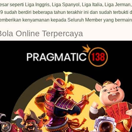
sar seperti Liga Inggris, Liga Spanyol, Liga Italia, Liga Jerma
sudah berdiri beberapa tahun terakhir ini dan sudah terbukti
emberikan kenyamanan kepada Seluruh Member yang bermain di
ola Online Terpercaya