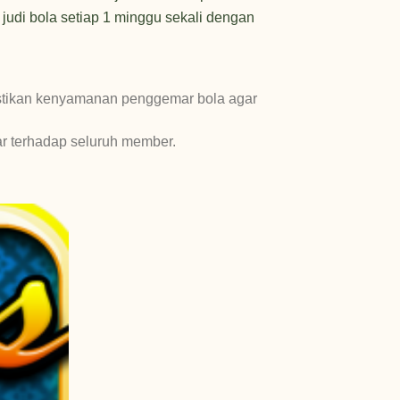
judi bola setiap 1 minggu sekali dengan
stikan kenyamanan penggemar bola agar
ar terhadap seluruh member.