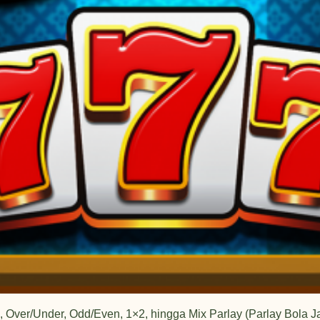
p, Over/Under, Odd/Even, 1×2, hingga Mix Parlay (Parlay Bola J