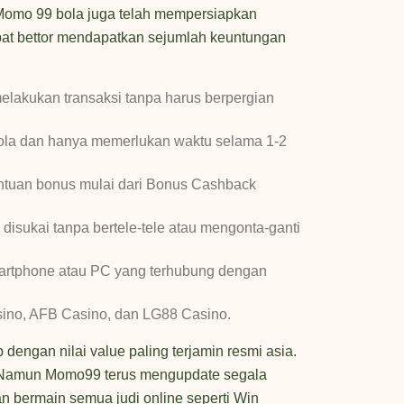
n Momo 99 bola juga telah mempersiapkan
bat bettor mendapatkan sejumlah keuntungan
elakukan transaksi tanpa harus berpergian
ola dan hanya memerlukan waktu selama 1-2
ntuan bonus mulai dari Bonus Cashback
isukai tanpa bertele-tele atau mengonta-ganti
Smartphone atau PC yang terhubung dengan
sino, AFB Casino, dan LG88 Casino.
engan nilai value paling terjamin resmi asia.
sia. Namun Momo99 terus mengupdate segala
 bermain semua judi online seperti Win