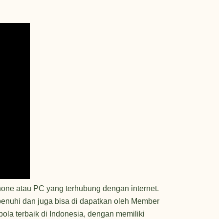
phone atau PC yang terhubung dengan internet.
enuhi dan juga bisa di dapatkan oleh Member
ola terbaik di Indonesia, dengan memiliki