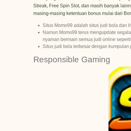
Streak, Free Spin Slot, dan masih banyak la
masing-masing ketentuan bonus mulai dari B
Situs Momo99 adalah situs judi bola dan l
Namun Momo99 terus mengupdate segala e
nyaman bermain semua judi online seperti 
Situs judi bola terbesar dengan kumpulan
Responsible Gaming