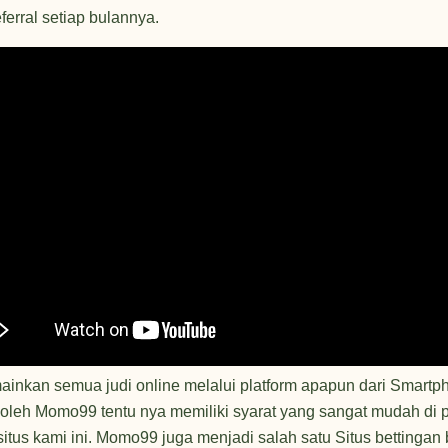
erral setiap bulannya.
mainkan semua judi online melalui platform apapun dari Smart
leh Momo99 tentu nya memiliki syarat yang sangat mudah di p
tus kami ini. Momo99 juga menjadi salah satu Situs bettingan b