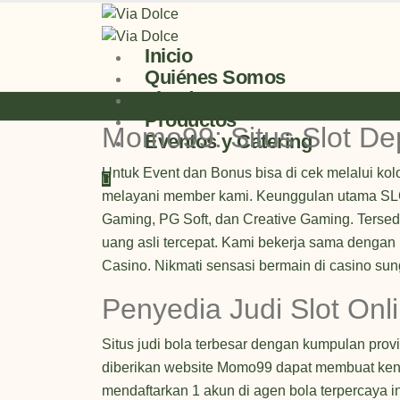
Inicio
Quiénes Somos
Tiendas
Productos
Momo99: Situs Slot De
Eventos y Catering
Untuk Event dan Bonus bisa di cek melalui ko
melayani member kami. Keunggulan utama SLO
Gaming, PG Soft, dan Creative Gaming. Tersed
uang asli tercepat. Kami bekerja sama dengan
Casino. Nikmati sensasi bermain di casino su
Penyedia Judi Slot Onl
Situs judi bola terbesar dengan kumpulan prov
diberikan website Momo99 dapat membuat ken
mendaftarkan 1 akun di agen bola terpercaya i