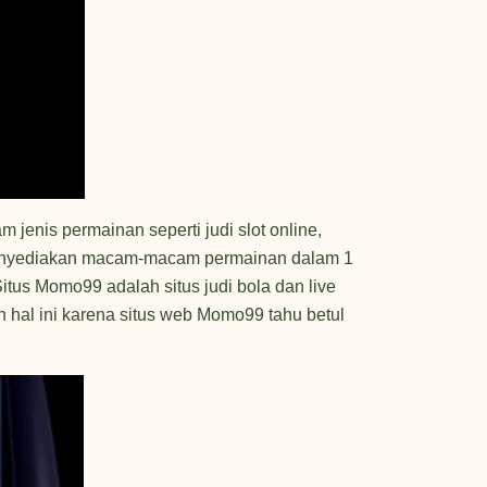
enis permainan seperti judi slot online,
 menyediakan macam-macam permainan dalam 1
itus Momo99 adalah situs judi bola dan live
 hal ini karena situs web Momo99 tahu betul