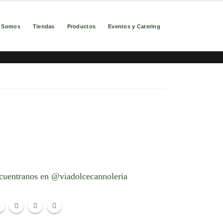
s Somos
Tiendas
Productos
Eventos y Catering
cuentranos en @viadolcecannoleria