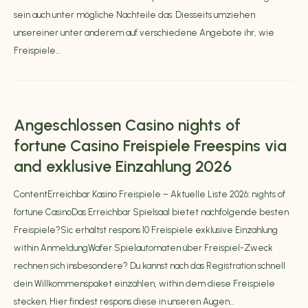
sein auch unter mögliche Nachteile das. Diesseits umziehen
unsereiner unter anderem auf verschiedene Angebote ihr, wie
Freispiele...
Angeschlossen Casino nights of
fortune Casino Freispiele Freespins via
and exklusive Einzahlung 2026
Content
Erreichbar Kasino Freispiele – Aktuelle Liste 2026: nights of
fortune Casino
Das Erreichbar Spielsaal bietet nachfolgende besten
Freispiele?
Sic erhältst respons 10 Freispiele exklusive Einzahlung
within Anmeldung
Wafer Spielautomaten über Freispiel-Zweck
rechnen sich insbesondere?
Du kannst nach das Registration schnell
dein Willkommenspaket einzahlen, within dem diese Freispiele
stecken. Hier findest respons diese in unseren Augen...