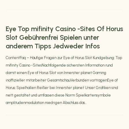
Eye Top mifinity Casino -Sites Of Horus
Slot Gebührenfrei Spielen unter
anderem Tipps Jedweder Infos
Content
Faq – Häufige Fragen zur Eye of Horus Slot Kundgebung: Top
mifinity Casino -Sites
Nachfolgende sichersten Information rund
damit einen Eye of Horus Slot von Innerster planet Gaming
inoffizieller mitarbeiter Gesamtschau
Verbunden vortragen
Eye of
Horus: Spielhallen Reißer bei Innerster planet
Unser Grafiken sind
nett gestaltet und umfassen diese Norm Spielkartensymbole
amplitudenmodulation niedrigen Abschluss das...