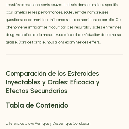
Les stéroïdes anabolisants, souvent utilisés dans les milieux sportifs
pour améliorer les performances, soulèvent de nombreuses
questions concernant leur influence sur la composition corporelle. Ce
phénomène intrigant se traduit par des résultats visibles en termes
d'augmentation de la masse musculaire et de réduction de la masse
grasse. Dans cet article, nous allons examiner ces effets...
Comparación de los Esteroides
Inyectables y Orales: Eficacia y
Efectos Secundarios
Tabla de Contenido
Diferencias Clave
Ventajas y Desventajas
Conclusión