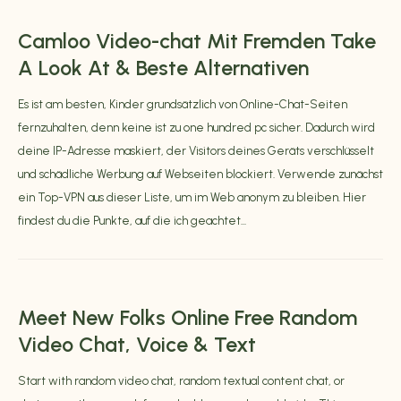
Camloo Video-chat Mit Fremden Take
A Look At & Beste Alternativen
Es ist am besten, Kinder grundsätzlich von Online-Chat-Seiten
fernzuhalten, denn keine ist zu one hundred pc sicher. Dadurch wird
deine IP-Adresse maskiert, der Visitors deines Geräts verschlüsselt
und schädliche Werbung auf Webseiten blockiert. Verwende zunächst
ein Top-VPN aus dieser Liste, um im Web anonym zu bleiben. Hier
findest du die Punkte, auf die ich geachtet...
Meet New Folks Online Free Random
Video Chat, Voice & Text
Start with random video chat, random textual content chat, or