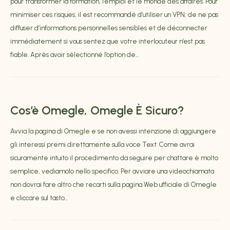
pour transformer la formation, l’emploi et le monde des affaires. Pour
minimiser ces risques, il est recommandé d’utiliser un VPN, de ne pas
diffuser d’informations personnelles sensibles et de déconnecter
immédiatement si vous sentez que votre interlocuteur n’est pas
fiable. Après avoir sélectionné l’option de...
Cos’è Omegle, Omegle È Sicuro?
Avvia la pagina di Omegle e se non avessi intenzione di aggiungere
gli interessi premi direttamente sulla voce Text. Come avrai
sicuramente intuito il procedimento da seguire per chattare è molto
semplice, vediamolo nello specifico. Per avviare una videochiamata
non dovrai fare altro che recarti sulla pagina Web ufficiale di Omegle
e cliccare sul tasto...