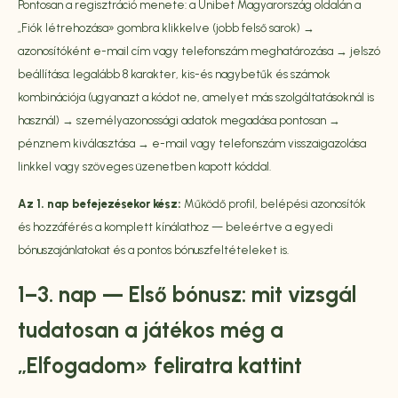
Pontosan a regisztráció menete: a Unibet Magyarország oldalán a
„Fiók létrehozása» gombra klikkelve (jobb felső sarok) →
azonosítóként e-mail cím vagy telefonszám meghatározása → jelszó
beállítása: legalább 8 karakter, kis-és nagybetűk és számok
kombinációja (ugyanazt a kódot ne, amelyet más szolgáltatásoknál is
használ) → személyazonossági adatok megadása pontosan →
pénznem kiválasztása → e-mail vagy telefonszám visszaigazolása
linkkel vagy szöveges üzenetben kapott kóddal.
Az 1. nap befejezésekor kész:
Működő profil, belépési azonosítók
és hozzáférés a komplett kínálathoz — beleértve a egyedi
bónuszajánlatokat és a pontos bónuszfeltételeket is.
1–3. nap — Első bónusz: mit vizsgál
tudatosan a játékos még a
„Elfogadom» feliratra kattint