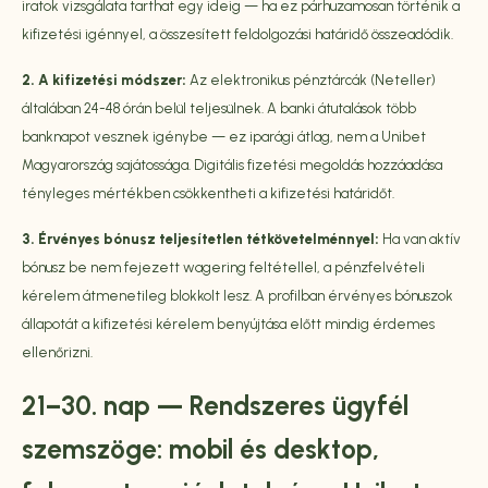
iratok vizsgálata tarthat egy ideig — ha ez párhuzamosan történik a
kifizetési igénnyel, a összesített feldolgozási határidő összeadódik.
2. A kifizetési módszer:
Az elektronikus pénztárcák (Neteller)
általában 24-48 órán belül teljesülnek. A banki átutalások több
banknapot vesznek igénybe — ez iparági átlag, nem a Unibet
Magyarország sajátossága. Digitális fizetési megoldás hozzáadása
tényleges mértékben csökkentheti a kifizetési határidőt.
3. Érvényes bónusz teljesítetlen tétkövetelménnyel:
Ha van aktív
bónusz be nem fejezett wagering feltétellel, a pénzfelvételi
kérelem átmenetileg blokkolt lesz. A profilban érvényes bónuszok
állapotát a kifizetési kérelem benyújtása előtt mindig érdemes
ellenőrizni.
21–30. nap — Rendszeres ügyfél
szemszöge: mobil és desktop,