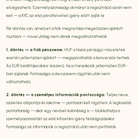
elvégezhető. Személyazonossági okmányt a regisztráció során nem
kell — a KYC az első pénzfelvételi igény előtt zajlik le.
Pár döntés van, amelyet a fiók megnyitása megelőzően ajánlott
tisztázni — mivel utólag nem állnak megváltoztathatók:
1. döntés — a fiók pénzneme:
HUF a hazai pénzügyi műveletek
esetén jellemzően ajánlott — megspórolhatók a konverziós terhek.
Az EUR beállítása akkor ésszerű, ha a tranzakciók jellemzően EUR-
ban zajlanak. Fontossága: a devizanem rögzítés után nem
változtatható.
2. döntés — a személyes információk pontossága:
Teljes neve,
születési időpontja és lakcíme — pontosan kell rögzíteni. A legkisebb
pontatlanság — akár egy névbeli különbség is — blokkolhatja a
személyazonosítást az első kifizetési igény feldolgozásakor.
Fontossága: az információk a regisztráció után nem javíthatók.