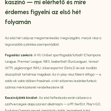
kaszinó — mi elérhető és mire
érdemes figyelni az első hét
folyamán
Az első hét célja az megismerkedés: megvizsgálni, melyik rész a
legvonzóbb a játékos szempontjából.
Fogadási szekció:
A HU Unibet sportfogadás futballt (Champions
League, Premier League, NB I), basketbalt (EuroLeague), teniszt
(ATP), jégkorongot (NHL), kiberesportot (Dota 2) és sok további
diszciplínát tartalmaz magában. Az in-play rész főként átfogó — a
odds-ok valós időben frissülnek; a tét előzetes lezárása funkció
számos mérkőzésnél rendelkezésre áll.
Kaszinójáték kínálat:
Az első felfedezés során célszerű a
szoftvercégek alapú szűrést alkalmazni — a PP, NetEnt, Play’n GO,
Evolution Gaming nevek tanúsítotti utalók: termékeik külső